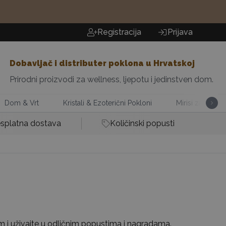
Registracija
Prijava
Dobavljač i distributer poklona u Hrvatskoj
Prirodni proizvodi za wellness, ljepotu i jedinstven dom.
Dom & Vrt
Kristali & Ezoterični Pokloni
Mirisi za Dom
splatna dostava
Količinski popusti
am i uživajte u odličnim popustima i nagradama.