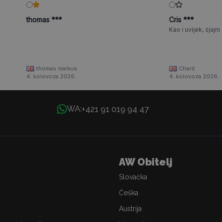
thomas ***
Cris ***
Kao i uvijek, sjajni a
thomas markus
Chard
4. kolovoza 2026.
4. kolovoza 2026.
+421 91 019 94 47
WA:
AW Obitelj
Slovačka
Češka
Austrija