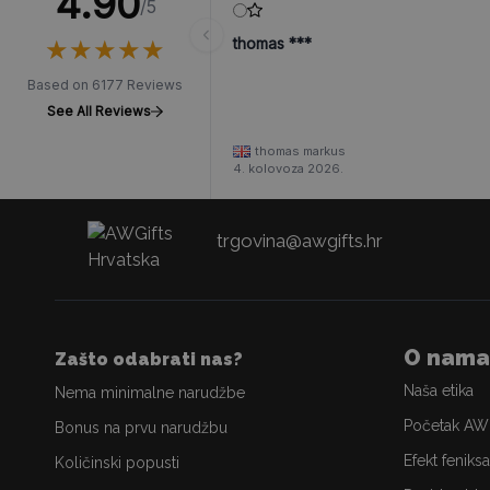
4.90
/5
★
★
★
★
★
★
★
★
★
★
thomas ***
Based on 6177 Reviews
See All Reviews
thomas markus
4. kolovoza 2026.
trgovina@awgifts.hr
O nama
Zašto odabrati nas?
Naša etika
Nema minimalne narudžbe
Početak AW
Bonus na prvu narudžbu
Efekt feniksa
Količinski popusti