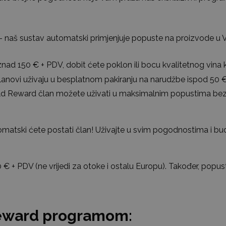
 naš sustav automatski primjenjuje popuste na proizvode u V
nad 150 € + PDV, dobit ćete poklon ili bocu kvalitetnog vina 
anovi uživaju u besplatnom pakiranju na narudžbe ispod 50 
d Reward član možete uživati u maksimalnim popustima bez 
atski ćete postati član! Uživajte u svim pogodnostima i bud
€ + PDV (ne vrijedi za otoke i ostalu Europu). Također, popus
Reward programom: