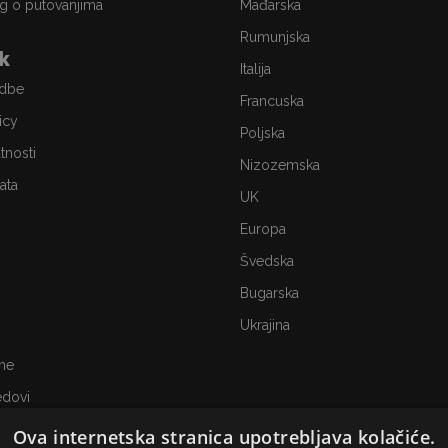
g o putovanjima
Mađarska
Rumunjska
ik
Italija
edbe
Francuska
icy
Poljska
atnosti
Nizozemska
ata
UK
Europa
Švedska
Bugarska
Ukrajina
me
edovi
Ova internetska stranica upotrebljava kolačiće.