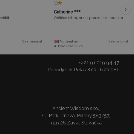
Catherine ***
rtikli.
Odličan izbor, brza i pouzdana isporuka
See original
Nottingham
See original
4. kolovoza 2026.
+421 91 019 94 47
Ponedjeljak-Petak 8:00-16:00 CET
Ancient Wisdom s.r.o.,
CTPark Trnava, Prílohy 583/57,
919 26 Zavar, Slovačka