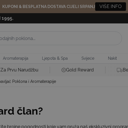
VIŠE INFO
KUPONI & BESPLATNA DOSTAVA CIJELI SRPANJ
 1995.
Aromaterapija
Ljepota & Spa
Svijeće
Nakit
Za Prvu Narudžbu
Gold Reward
Be
avljač Poklona i Aromaterapije
ard član?
istite brojne pogodnosti koje vam pruža naš ekskluzivni progr