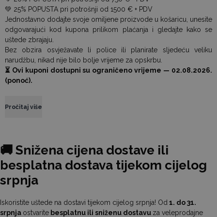
💚 25% POPUSTA pri potrošnji od 1500 € + PDV
Jednostavno dodajte svoje omiljene proizvode u košaricu, unesite
odgovarajući kod kupona prilikom plaćanja i gledajte kako se
uštede zbrajaju.
Bez obzira osvježavate li police ili planirate sljedeću veliku
narudžbu, nikad nije bilo bolje vrijeme za opskrbu.
⏳ Ovi kuponi dostupni su ograničeno vrijeme — 02.08.2026.
(ponoć).
Pročitaj više
🚚
Snižena cijena dostave ili
besplatna dostava tijekom cijelog
srpnja
Iskoristite uštede na dostavi tijekom cijelog srpnja! Od
1. do 31.
srpnja
ostvarite
besplatnu ili sniženu dostavu
za veleprodajne