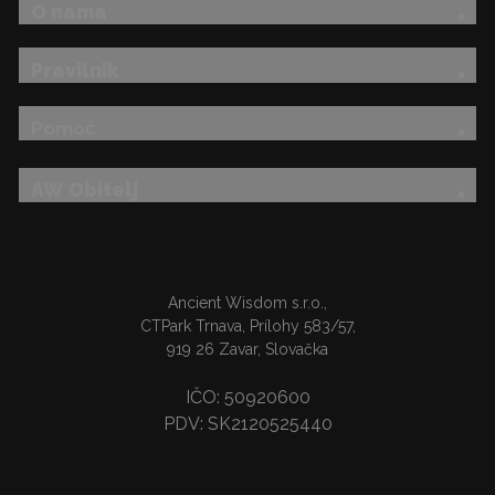
O nama
Pravilnik
Pomoć
AW Obitelj
Ancient Wisdom s.r.o.,
CTPark Trnava, Prílohy 583/57,
919 26 Zavar, Slovačka
IČO: 50920600
PDV: SK2120525440