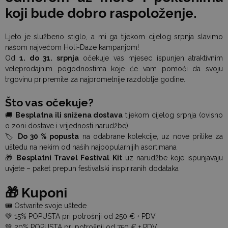
koji bude dobro raspoloženje.
Ljeto je službeno stiglo, a mi ga tijekom cijelog srpnja slavimo
našom najvećom Holi-Daze kampanjom!
Od
1. do 31. srpnja
očekuje vas mjesec ispunjen atraktivnim
veleprodajnim pogodnostima koje će vam pomoći da svoju
trgovinu pripremite za najprometnije razdoblje godine.
Što vas očekuje?
🚚
Besplatna ili snižena dostava
tijekom cijelog srpnja (ovisno
o zoni dostave i vrijednosti narudžbe)
🏷️
Do 30 % popusta
na odabrane kolekcije, uz nove prilike za
uštedu na nekim od naših najpopularnijih asortimana
🎁
Besplatni Travel Festival Kit
uz narudžbe koje ispunjavaju
uvjete – paket prepun festivalski inspiriranih dodataka
🎁 Kuponi
🎟️ Ostvarite svoje uštede
💚 15% POPUSTA pri potrošnji od 250 € + PDV
💚 20% POPUSTA pri potrošnji od 750 € + PDV