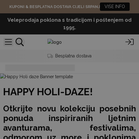
VIŠE INFO
KUPONI & BESPLATNA DOSTAVA CIJELI SRPANJ
Veleprodaja poklona s tradicijom i poštenjem od
1995.
Besplatna dostava
Holi-daze
HAPPY HOLI-DAZE!
Otkrijte novu kolekciju posebnih
ponuda inspiriranih ljetnim
avanturama, festivalima,
odmorom uz more i poklonima