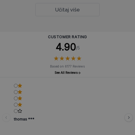
Učitaj više
CUSTOMER RATING
4.90
/5
★
★
★
★
★
★
★
★
★
★
Based on 6177 Reviews
See All Reviews
thomas ***