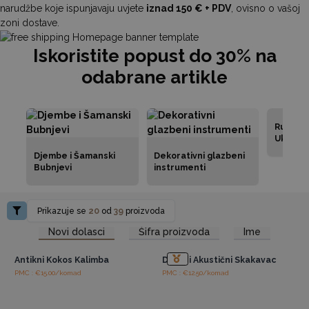
narudžbe koje ispunjavaju uvjete
iznad 150 € + PDV
, ovisno o vašoj
zoni dostave.
Iskoristite popust do 30% na
odabrane artikle
Ručno I
Ukuleli
Djembe i Šamanski
Dekorativni glazbeni
Bubnjevi
instrumenti
Prikazuje se
20
od
39
proizvoda
Pristup veleprodajnim
Pristup veleprodajnim
Novi dolasci
Šifra proizvoda
Ime
cijenama
cijenama
Antikni Kokos Kalimba
Drveni Akustični Skakavac
PMC : €15.00/komad
PMC : €12.50/komad
Pristup veleprodajnim
Pristup veleprodajnim
cijenama
cijenama