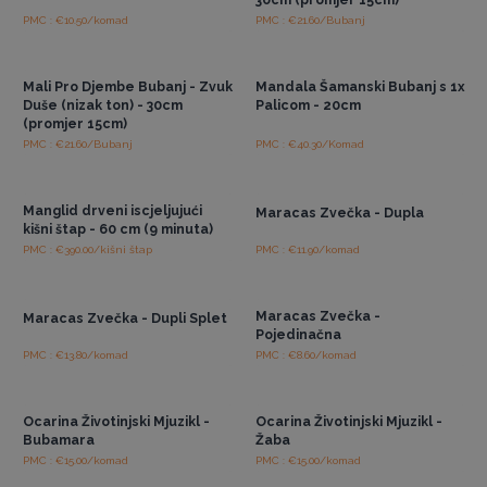
PMC : €10.50/komad
PMC : €21.60/Bubanj
Pristup veleprodajnim
Pristup veleprodajnim
cijenama
cijenama
Mali Pro Djembe Bubanj - Zvuk
Mandala Šamanski Bubanj s 1x
Duše (nizak ton) - 30cm
Palicom - 20cm
(promjer 15cm)
PMC : €21.60/Bubanj
PMC : €40.30/Komad
Pristup veleprodajnim
Pristup veleprodajnim
cijenama
cijenama
Manglid drveni iscjeljujući
Maracas Zvečka - Dupla
kišni štap - 60 cm (9 minuta)
PMC : €390.00/kišni štap
PMC : €11.90/komad
Pristup veleprodajnim
Pristup veleprodajnim
cijenama
cijenama
Maracas Zvečka -
Maracas Zvečka - Dupli Splet
Pojedinačna
PMC : €13.80/komad
PMC : €8.60/komad
Pristup veleprodajnim
Pristup veleprodajnim
cijenama
cijenama
Ocarina Životinjski Mjuzikl -
Ocarina Životinjski Mjuzikl -
Bubamara
Žaba
PMC : €15.00/komad
PMC : €15.00/komad