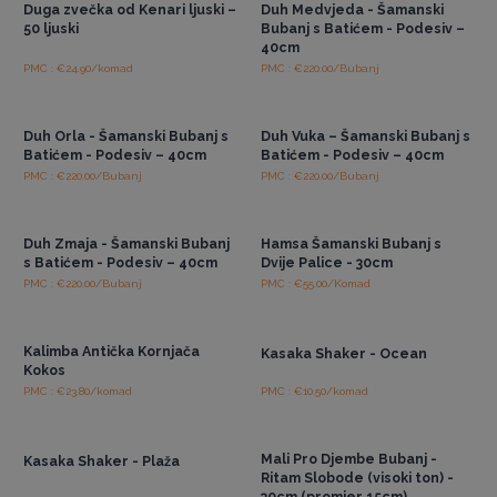
Duga zvečka od Kenari ljuski –
Duh Medvjeda - Šamanski
50 ljuski
Bubanj s Batićem - Podesiv –
40cm
PMC : €24.90/komad
PMC : €220.00/Bubanj
Pristup veleprodajnim
Pristup veleprodajnim
cijenama
cijenama
Duh Orla - Šamanski Bubanj s
Duh Vuka – Šamanski Bubanj s
Batićem - Podesiv – 40cm
Batićem - Podesiv – 40cm
PMC : €220.00/Bubanj
PMC : €220.00/Bubanj
Pristup veleprodajnim
Pristup veleprodajnim
cijenama
cijenama
Duh Zmaja - Šamanski Bubanj
Hamsa Šamanski Bubanj s
s Batićem - Podesiv – 40cm
Dvije Palice - 30cm
PMC : €220.00/Bubanj
PMC : €55.00/Komad
Pristup veleprodajnim
Pristup veleprodajnim
cijenama
cijenama
Kalimba Antička Kornjača
Kasaka Shaker - Ocean
Kokos
PMC : €23.80/komad
PMC : €10.50/komad
Pristup veleprodajnim
Pristup veleprodajnim
cijenama
cijenama
Mali Pro Djembe Bubanj -
Kasaka Shaker - Plaža
Ritam Slobode (visoki ton) -
30cm (promjer 15cm)