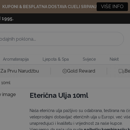
VIŠE INFO
KUPONI & BESPLATNA DOSTAVA CIJELI SRPANJ
 1995.
Aromaterapija
Ljepota & Spa
Svijeće
Nakit
Za Prvu Narudžbu
Gold Reward
Be
a 10ml
Eterična Ulja 10ml
Naša eterična ulja pažljivo su odabrana, testirana na č
veleprodajni dobavljač eteričnih ulja u Europi, već viš
unapređujući i kvalitetu i vrijednost za naše kupce.
Vjerujemo da naša ulja nude
najbolju kombinaciju kv