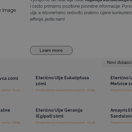
i često primamo pozitivne povratne informacije. Pono
ulja, a istovremeno redovito pratimo cijene konkurenci
jeftinije, javite nam!
Learn more
Novi dolasci
ajnim
Pristup veleprodajnim
Pris
cijenama
Eterično Ulje Eukaliptusa
Eterično 
evca 10ml
10ml
Metvice 1
Preporučena maloprodajna cijena : €3.75/komad
Preporučena maloprodajna cijena : €3.69/komad
ajnim
Pristup veleprodajnim
Pris
cijenama
katne
Eterično Ulje Geranija
Amayris E
(Egipat) 10ml
Sandalovi
Preporučena maloprodajna cijena : €8.69/komad
Preporučena maloprodajna cijena : €9.38/komad
ajnim
Pristup veleprodajnim
Pris
cijenama