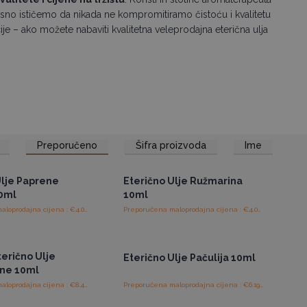
sno ističemo da nikada ne kompromitiramo čistoću i kvalitetu
je – ako možete nabaviti kvalitetna veleprodajna eterična ulja
Preporučeno
Šifra proizvoda
Ime
tup veleprodajnim
Pristup veleprodajnim
cijenama
cijenama
Ulje Paprene
Eterično Ulje Ružmarina
0ml
10ml
Preporučena maloprodajna cijena : €4.06/komad
Preporučena maloprodajna cijena : €4.06/komad
tup veleprodajnim
Pristup veleprodajnim
cijenama
cijenama
terično Ulje
Eterično Ulje Pačulija 10ml
ne 10ml
Preporučena maloprodajna cijena : €8.44/komad
Preporučena maloprodajna cijena : €6.19/komad
tup veleprodajnim
Pristup veleprodajnim
cijenama
cijenama