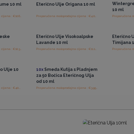
Wintergre
kume 10 ml
Eterično Ulje Origana 10 ml
10 ml
Preporučena maloprodajna cijena : €10.63/bočica
Preporučena maloprodajna cijena : €4.06/bočica
ajnim
Pristup veleprodajnim
Pris
cijenama
leske
Eterično Ulje Visokoalpske
Eterično 
Lavande 10 ml
Timijana 
Preporučena maloprodajna cijena : €10.31/komad
Preporučena maloprodajna cijena : €11.19/komad
ajnim
Pristup veleprodajnim
cijenama
o Ulje 10
10x
Smeđa Kutija s Pladnjem
za 50 Bočica Eteričnog Ulja
od 10 ml
Preporučena maloprodajna cijena : €40.63/komad
Preporučena maloprodajna cijena : €3.95/kutija