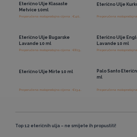
Eterično Ulje Klasaste
Eterično Ulje Kur
Metvice 10ml
Preporučena maloprodajna cijena : €4.06/komad
Pristup veleprodajnim
Pristup veleprod
cijenama
cijenama
Eterično Ulje Bugarske
Eterično Ulje Eng
Lavande 10 ml
Lavande 10 ml
Preporučena maloprodajna cijena : €8.13/komad
Pristup veleprodajnim
Pristup veleprod
cijenama
cijenama
Palo Santo Eteričn
Eterično Ulje Mirte 10 ml
ml
Preporučena maloprodajna cijena : €13.44/komad
Top 12 eteričnih ulja – ne smijete ih propustiti!