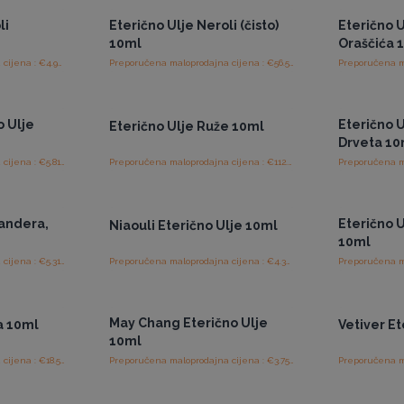
li
Eterično Ulje Neroli (čisto)
Eterično 
10ml
Oraščića 
Preporučena maloprodajna cijena : €4.94/komad
Preporučena maloprodajna cijena : €56.56/komad
ajnim
Pristup veleprodajnim
Pris
cijenama
o Ulje
Eterično 
Eterično Ulje Ruže 10ml
Drveta 10
Preporučena maloprodajna cijena : €5.81/komad
Preporučena maloprodajna cijena : €112.50/komad
ajnim
Pristup veleprodajnim
Pris
cijenama
jandera,
Eterično U
Niaouli Eterično Ulje 10ml
10ml
Preporučena maloprodajna cijena : €5.31/komad
Preporučena maloprodajna cijena : €4.38/komad
ajnim
Pristup veleprodajnim
Pris
cijenama
May Chang Eterično Ulje
a 10ml
Vetiver Et
10ml
Preporučena maloprodajna cijena : €18.56/komad
Preporučena maloprodajna cijena : €3.75/komad
ajnim
Pristup veleprodajnim
Pris
cijenama