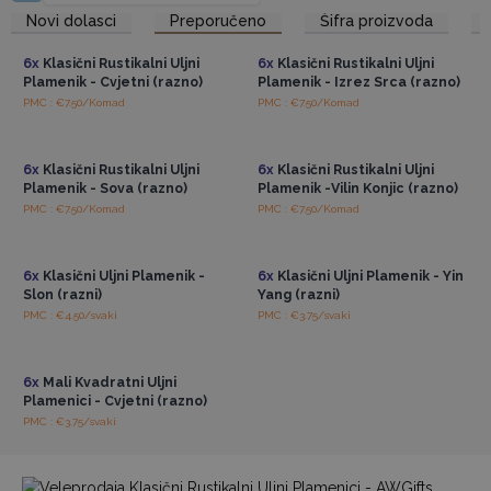
od zavjesa i izvan dohvata djece!
Pristup veleprodajnim
Pristup veleprodajnim
Novi dolasci
Preporučeno
Šifra proizvoda
cijenama
cijenama
* Ako plamen postane opasan, ugasite ga vlažnom krpom
Nenadmašna vrijednost i lijepi jednostavni dizajni.
6x
Klasični Rustikalni Uljni
6x
Klasični Rustikalni Uljni
Naručite sada.
Plamenik - Cvjetni (razno)
Plamenik - Izrez Srca (razno)
PMC : €7.50/Komad
PMC : €7.50/Komad
Pristup veleprodajnim
Pristup veleprodajnim
cijenama
cijenama
6x
Klasični Rustikalni Uljni
6x
Klasični Rustikalni Uljni
Plamenik - Sova (razno)
Plamenik -Vilin Konjic (razno)
PMC : €7.50/Komad
PMC : €7.50/Komad
Pristup veleprodajnim
Pristup veleprodajnim
cijenama
cijenama
6x
Klasični Uljni Plamenik -
6x
Klasični Uljni Plamenik - Yin
Slon (razni)
Yang (razni)
PMC : €4.50/svaki
PMC : €3.75/svaki
Pristup veleprodajnim
cijenama
6x
Mali Kvadratni Uljni
Plamenici - Cvjetni (razno)
PMC : €3.75/svaki