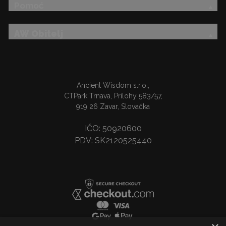
Pomoć
AW Obitelj
Ancient Wisdom s.r.o.,
CTPark Trnava, Prílohy 583/57,
919 26 Zavar, Slovačka
IČO: 50920600
PDV: SK2120525440