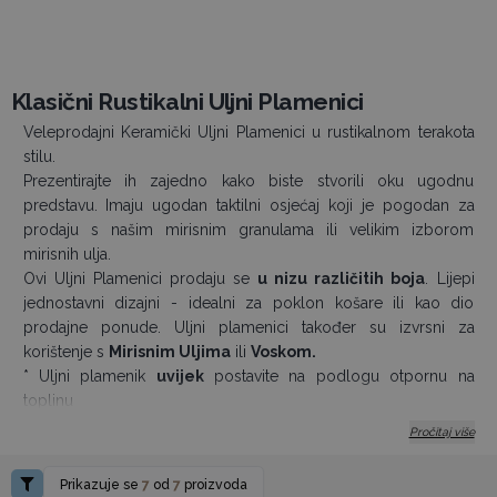
Klasični Rustikalni Uljni Plamenici
Veleprodajni Keramički Uljni Plamenici u rustikalnom terakota
stilu.
Prezentirajte ih zajedno kako biste stvorili oku ugodnu
predstavu. Imaju ugodan taktilni osjećaj koji je pogodan za
prodaju s našim mirisnim granulama ili velikim izborom
mirisnih ulja.
Ovi Uljni Plamenici prodaju se
u nizu različitih boja
. Lijepi
jednostavni dizajni - idealni za poklon košare ili kao dio
prodajne ponude. Uljni plamenici također su izvrsni za
korištenje s
Mirisnim Uljima
ili
Voskom.
* Uljni plamenik
uvijek
postavite na podlogu otpornu na
toplinu
* Provjerite ima li dovoljno vode u posudi iznad plamenika
Pročitaj više
* Koristite kvalitetne čajne svjećice
* Nikada ne ostavljajte bez nadzora dok je upaljen i držite dalje
Prikazuje se
7
od
7
proizvoda