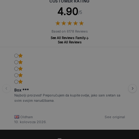
CUSTOMER RATING
4.90
/5
★
★
★
★
★
★
★
★
★
★
Based on 6178 Reviews
See All Reviews Family
See All Reviews
Box ***
Najbolji proizvod! Preporučujem da kupite ovdje, jako sam sretan sa
svim svojim narudžbama.
Oldham
See original
10. kolovoza 2026.