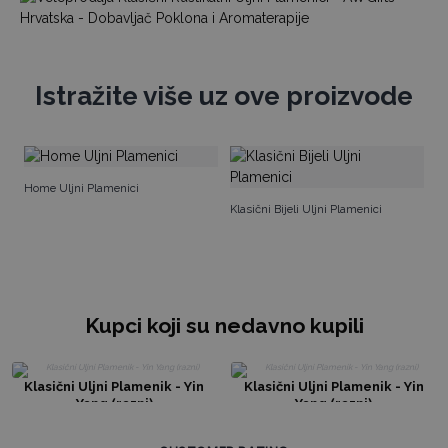
Istražite više uz ove proizvode
Ar
Home Uljni Plamenici
Klasični Bijeli Uljni Plamenici
Kupci koji su nedavno kupili
Klasični Uljni Plamenik - Yin
Klasični Uljni Plamenik - Yin
Yang (razni)
Yang (razni)