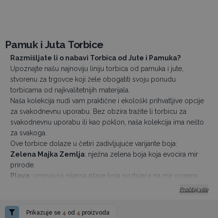
Pamuk i Juta Torbice
Razmišljate li o nabavi Torbica od Jute i Pamuka?
Upoznajte našu najnoviju liniju torbica od pamuka i jute,
stvorenu za trgovce koji žele obogatiti svoju ponudu
torbicama od najkvalitetnijih materijala.
Naša kolekcija nudi vam praktične i ekološki prihvatljive opcije
za svakodnevnu uporabu. Bez obzira tražite li torbicu za
svakodnevnu uporabu ili kao poklon, naša kolekcija ima nešto
za svakoga.
Ove torbice dolaze u četiri zadivljujuće varijante boja:
Zelena Majka Zemlja
: nježna zelena boja koja evocira mir
prirode.
Plava
: umirujuća nijansa plave koja podsjeća na mir oceana.
Ugljen-siva
: duboki, bogati ugljen koji pruža klasičnu
Pročitaj više
sofisticiranost.
Ružičasto-ljubičasta
: živahna kombinacija boja koja dodaje
Prikazuje se
4
od
4
proizvoda