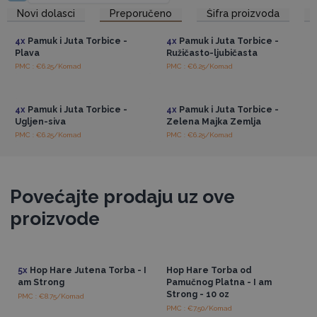
razigrani štih.
Pristup veleprodajnim
Pristup veleprodajnim
Novi dolasci
Preporučeno
Šifra proizvoda
cijenama
cijenama
Prodaje se u četiri komada i svaka torbica ima idealnu veličinu
(25 cm x 15 cm x 7,5 cm). Idealno za organiziranje osnovnih
4x
Pamuk i Juta Torbice -
4x
Pamuk i Juta Torbice -
stvari poput šminke, proizvoda za njegu kože ili toaletnih
Plava
Ružičasto-ljubičasta
potrepština.
PMC : €6.25/Komad
PMC : €6.25/Komad
Pristup veleprodajnim
Pristup veleprodajnim
Torbice su opremljene patentnim zatvaračem koji osigurava
cijenama
cijenama
sigurno zatvaranje, čuvajući sve na svom mjestu čak i kada ste
4x
Pamuk i Juta Torbice -
4x
Pamuk i Juta Torbice -
u pokretu.
Ugljen-siva
Zelena Majka Zemlja
Budite dio održive mode i dodajte ove elegantne
PMC : €6.25/Komad
PMC : €6.25/Komad
torbice u svoju ponudu danas!
Povećajte prodaju uz ove
proizvode
5x
Hop Hare Jutena Torba - I
Hop Hare Torba od
am Strong
Pamučnog Platna - I am
Strong - 10 oz
PMC : €8.75/Komad
PMC : €7.50/Komad