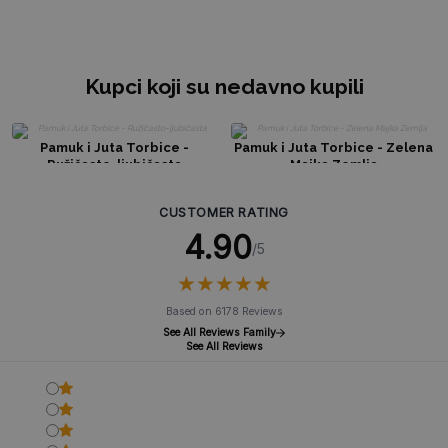
Kupci koji su nedavno kupili
Pamuk i Juta Torbice -
Pamuk i Juta Torbice - Zelena
Ružičasto-ljubičasta
Majka Zemlja
CUSTOMER RATING
4.90
/5
★
★
★
★
★
★
★
★
★
★
Based on 6178 Reviews
See All Reviews Family
See All Reviews