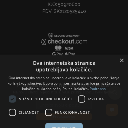
IČO: 50920600
PDV: SK2120525440
×
Ova internetska stranica
upotrebljava kolačiće.
Ova internetska stranica upotrebljava kolačiće u svrhe poboljšanja
korisničkog iskustva. Uporabom internetske stranice prihvaćate sve
Pretplatite se na naš newsletter
kolačiće sukladno našoj Politici kolačića.
Podrobno
Najnoviji članci i vijesti stižu u vašu pristiglu poštu svaki tjedan.
NUŽNO POTREBNI KOLAČIĆI
IZVEDBA
Email address
CILJANOST
FUNKCIONALNOST
Pretplatite se