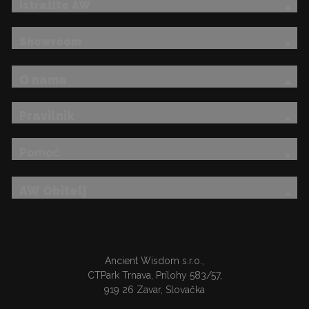
Istražite AW
Showroom
O nama
Pravilnik
Pomoć
AW Obitelj
Ancient Wisdom s.r.o.,
CTPark Trnava, Prílohy 583/57,
919 26 Zavar, Slovačka