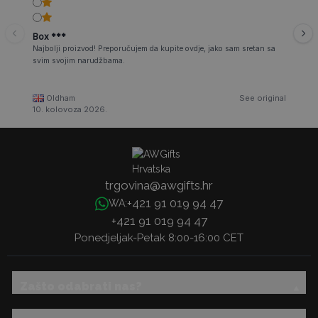
Box ***
Najbolji proizvod! Preporučujem da kupite ovdje, jako sam sretan sa
svim svojim narudžbama.
Oldham
See original
10. kolovoza 2026.
trgovina@awgifts.hr
+421 91 019 94 47
WA:
+421 91 019 94 47
Ponedjeljak-Petak 8:00-16:00 CET
Zašto odabrati nas?