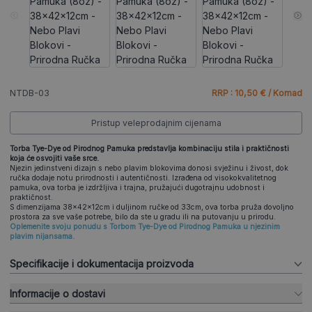
NTDB-03
RRP : 10,50 € / Komad
Pristup veleprodajnim cijenama
Torba Tye-Dye od Pirodnog Pamuka predstavlja kombinaciju stila i praktičnosti
koja će osvojiti vaše srce.
Njezin jedinstveni dizajn s nebo plavim blokovima donosi svježinu i živost, dok
ručka dodaje notu prirodnosti i autentičnosti. Izrađena od visokokvalitetnog
pamuka, ova torba je izdržljiva i trajna, pružajući dugotrajnu udobnost i
praktičnost.
S dimenzijama 38x42x12cm i duljinom ručke od 33cm, ova torba pruža dovoljno
prostora za sve vaše potrebe, bilo da ste u gradu ili na putovanju u prirodu.
Oplemenite svoju ponudu s Torbom Tye-Dye od Pirodnog Pamuka u njezinim
plavim nijansama.
Specifikacije i dokumentacija proizvoda
Informacije o dostavi