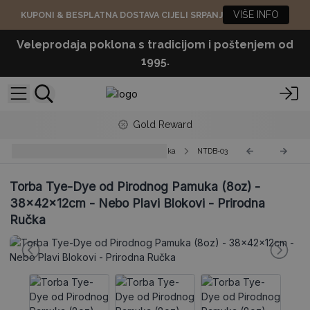
VIŠE INFO
KUPONI & BESPLATNA DOSTAVA CIJELI SRPANJ
Veleprodaja poklona s tradicijom i poštenjem od
1995.
Gold Reward
Tye-Dye Torbe od Pirodnog Pamuka
NTDB-03
Torba Tye-Dye od Pirodnog Pamuka (8oz) -
38x42x12cm - Nebo Plavi Blokovi - Prirodna
Ručka