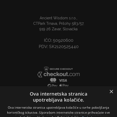
Ancient Wisdom s.r.o.,
CTPark Trnava, Prílohy 583/57,
919 26 Zavar, Slovačka
IČO: 50920600
PDV: SK2120525440
×
Ova internetska stranica
upotrebljava kolačiće.
Ova internetska stranica upotrebljava kolačiće u svrhe poboljšanja
korisničkog iskustva. Uporabom internetske stranice prihvaćate sve
Pretplatite se na naš newsletter