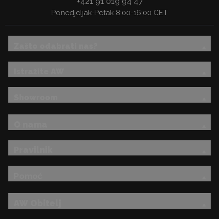
+421 91 019 94 47
Ponedjeljak-Petak 8:00-16:00 CET
Zašto odabrati nas?
Istražite AW
Showroom
O nama
Pravilnik
Pomoć
AW Obitelj