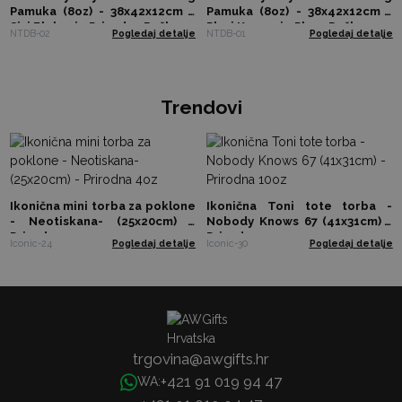
Pamuka (8oz) - 38x42x12cm -
Pamuka (8oz) - 38x42x12cm -
Sivi Blokovi - Prirodna Ručka
Plavi Krugovi - Plava Ručka
NTDB-02
Pogledaj detalje
NTDB-01
Pogledaj detalje
Trendovi
Ikonična mini torba za poklone
Ikonična Toni tote torba -
- Neotiskana- (25x20cm) -
Nobody Knows 67 (41x31cm) -
Prirodna 4oz
Prirodna 10oz
Iconic-24
Pogledaj detalje
Iconic-30
Pogledaj detalje
trgovina@awgifts.hr
+421 91 019 94 47
WA: