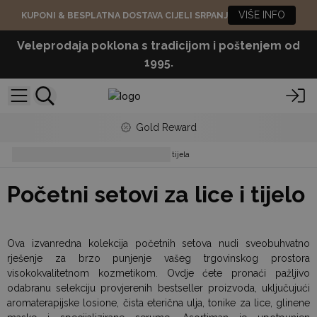
VIŠE INFO
KUPONI & BESPLATNA DOSTAVA CIJELI SRPANJ
Veleprodaja poklona s tradicijom i poštenjem od
1995.
Gold Reward
Početni setovi za kupanje i njegu tijela
Početni setovi za lice i tijelo
Ova izvanredna kolekcija početnih setova nudi sveobuhvatno
rješenje za brzo punjenje vašeg trgovinskog prostora
visokokvalitetnom kozmetikom. Ovdje ćete pronaći pažljivo
odabranu selekciju provjerenih bestseller proizvoda, uključujući
aromaterapijske losione, čista eterična ulja, tonike za lice, glinene