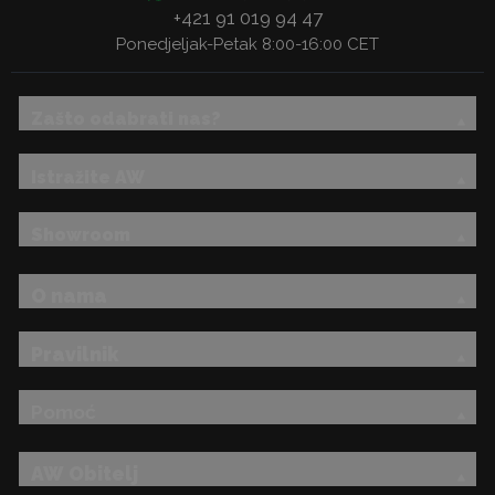
+421 91 019 94 47
Ponedjeljak-Petak 8:00-16:00 CET
Zašto odabrati nas?
Istražite AW
Showroom
O nama
Pravilnik
Pomoć
AW Obitelj