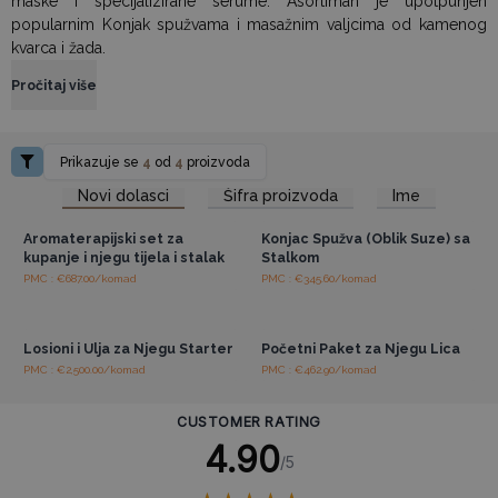
maske i specijalizirane serume. Asortiman je upotpunjen
popularnim Konjak spužvama i masažnim valjcima od kamenog
kvarca i žada.
Pročitaj više
Prikazuje se
4
od
4
proizvoda
Pristup veleprodajnim
Pristup veleprodajnim
Novi dolasci
Šifra proizvoda
Ime
cijenama
cijenama
Aromaterapijski set za
Konjac Spužva (Oblik Suze) sa
kupanje i njegu tijela i stalak
Stalkom
PMC : €687.00/komad
PMC : €345.60/komad
Pristup veleprodajnim
Pristup veleprodajnim
cijenama
cijenama
Losioni i Ulja za Njegu Starter
Početni Paket za Njegu Lica
PMC : €2,500.00/komad
PMC : €462.90/komad
CUSTOMER RATING
4.90
/5