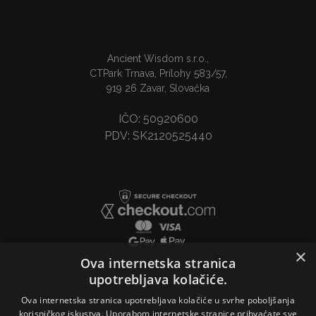
Ancient Wisdom s.r.o.,
CTPark Trnava, Prílohy 583/57,
919 26 Zavar, Slovačka
IČO: 50920600
PDV: SK2120525440
×
Ova internetska stranica
upotrebljava kolačiće.
Ova internetska stranica upotrebljava kolačiće u svrhe poboljšanja
korisničkog iskustva. Uporabom internetske stranice prihvaćate sve