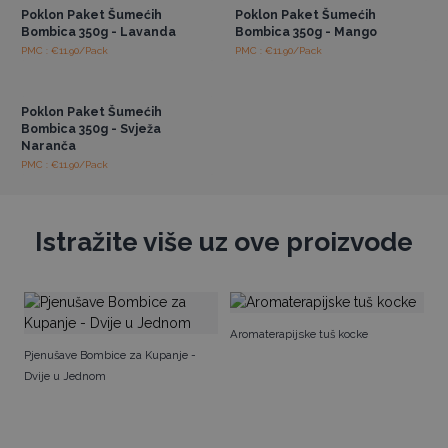
Poklon Paket Šumećih
Poklon Paket Šumećih
Bombica 350g - Lavanda
Bombica 350g - Mango
PMC : €11.90/Pack
PMC : €11.90/Pack
Pristup veleprodajnim
cijenama
Poklon Paket Šumećih
Bombica 350g - Svježa
Naranča
PMC : €11.90/Pack
Istražite više uz ove proizvode
Pj
Aromaterapijske tuš kocke
Ku
Pjenušave Bombice za Kupanje -
Dvije u Jednom