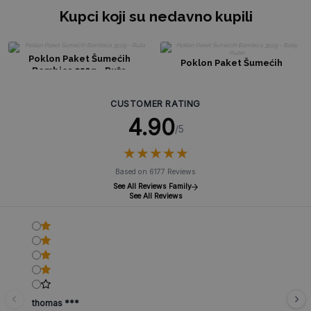
Kupci koji su nedavno kupili
Poklon Paket Šumećih
Poklon Paket Šumećih
Bombica 350g - Ruža
Bombica 350g - Baby Puder
CUSTOMER RATING
4.90
/5
★
★
★
★
★
★
★
★
★
★
Based on 6177 Reviews
See All Reviews Family
See All Reviews
thomas ***