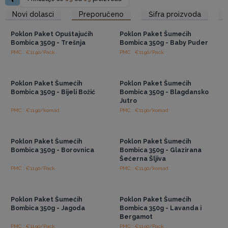
ih čini privlačnijim i lakšim za prodaju. Za ugodan doživljaj
Pristup veleprodajnim
Pristup veleprodajnim
Novi dolasci
Preporučeno
Šifra proizvoda
kupke, preporučuje se upotreba 5 Šumećih Bombica po kupki.
cijenama
cijenama
Ovo osigurava da svako pakiranje nudi približno 6 kupki,
Poklon Paket Opuštajućih
Poklon Paket Šumećih
nudeći veliku vrijednost i užitak krajnjem korisniku.
Bombica 350g - Trešnja
Bombica 350g - Baby Puder
Popularnost bombica za kupanje je naglo porasla, posebno
PMC : €11.90/Pack
PMC : €11.90/Pack
Pristup veleprodajnim
Pristup veleprodajnim
onih inovativnih, poput Šumećih Bombica. Ovaj poklon paket
cijenama
cijenama
prepun užitaka je savršen poklon za sve ljubitelje luksuznih
trenutaka u kadi.
Poklon Paket Šumećih
Poklon Paket Šumećih
Bombica 350g - Bijeli Božić
Bombica 350g - Blagdansko
Napunite svoje police očaravajućim mirisima Šumećih
Jutro
Bombica, senzornog užitka za svaku trgovinu.
PMC : €11.90/komad
PMC : €11.90/komad
Pristup veleprodajnim
Pristup veleprodajnim
cijenama
cijenama
Poklon Paket Šumećih
Poklon Paket Šumećih
Bombica 350g - Borovnica
Bombica 350g - Glazirana
Šećerna Šljiva
PMC : €11.90/Pack
PMC : €11.90/komad
Pristup veleprodajnim
Pristup veleprodajnim
cijenama
cijenama
Poklon Paket Šumećih
Poklon Paket Šumećih
Bombica 350g - Jagoda
Bombica 350g - Lavanda i
Bergamot
PMC : €11.90/Pack
PMC : €11.90/Pack