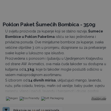
Poklon Paket Šumećih Bombica - 350g
U svijetu proizvoda za kupanje koji se stalno razvija,
Šumeće
Bombice u Poklon Paketima
ističu se kao jedinstvena i
privlačna ponuda. Ove minijaturne bombice za kupanje, svaka
veličine otprilike 3 cm u promjeru, dizajnirane su za pretvaranje
svake kupke u luksuzno spa iskustvo.
Proizvedena s ponosom i ljubavlju u Ujedinjenom Kraljevstvu
od strane AW Aromatics, ova mala čuda također su dostupna u
kutijama od
1,3 kg
, koje bi također mogle poslužiti odlično u
vašem maloprodajnom asortimanu.
S izborom od
14 divnih mirisa
, uključujući mango, lavandu,
ružu, piña coladu, trešnju, mafin od vanilije, baby puder, svježu
naranču, ylang i pačuli, lavandu i bergamot i druge, postoji
Šumeća Bombica za svaku želju.
Vegan
Eco Friendly
Gift Packaging
Pročitaj više
Novi dizajn uključuje pojedinačne kraft vrećice za svako
pakiranje od 350 g, koje sadrže oko 30 Šumećih Bombica, što
Prikazuje se
19
od
19
proizvoda