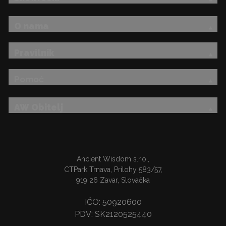
O nama
Pravilnik
Pomoć
AW Obitelj
Ancient Wisdom s.r.o.,
CTPark Trnava, Prílohy 583/57,
919 26 Zavar, Slovačka
IČO: 50920600
PDV: SK2120525440