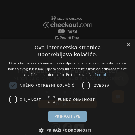
×
Ova internetska stranica
upotrebljava kolačiće.
Ova internetska stranica upotrebljava kolačiće u svrhe poboljšanja
korisničkog iskustva. Uporabom internetske stranice prihvaćate sve
Pretplatite se na naš newsletter
kolačiće sukladno našoj Politici kolačića.
Podrobno
Najnoviji članci i vijesti stižu u vašu pristiglu poštu svaki tjedan.
NUŽNO POTREBNI KOLAČIĆI
IZVEDBA
Email address
CILJANOST
FUNKCIONALNOST
Pretplatite se
PRIHVATI SVE
PRIKAŽI PODROBNOSTI