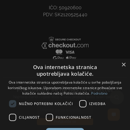
IČO: 50920600
PDV: SK2120525440
×
Ova internetska stranica
upotrebljava kolačiće.
Ova internetska stranica upotrebljava kolačiće u svrhe poboljšanja
korisničkog iskustva. Uporabom internetske stranice prihvaćate sve
Pretplatite se na naš newsletter
kolačiće sukladno našoj Politici kolačića.
Podrobno
Najnoviji članci i vijesti stižu u vašu pristiglu poštu svaki tjedan.
NUŽNO POTREBNI KOLAČIĆI
IZVEDBA
Email address
CILJANOST
FUNKCIONALNOST
Pretplatite se