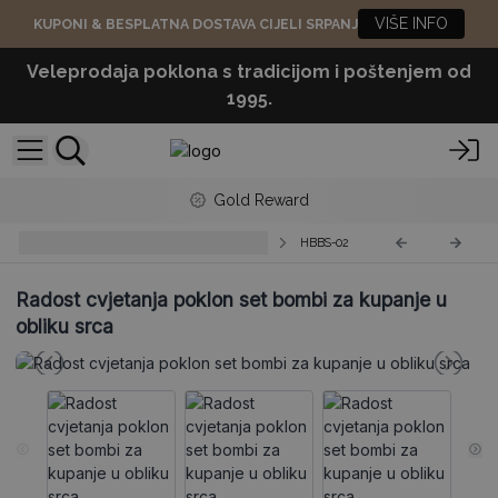
VIŠE INFO
KUPONI & BESPLATNA DOSTAVA CIJELI SRPANJ
Veleprodaja poklona s tradicijom i poštenjem od
1995.
Gold Reward
Srca Bombice u Poklon Setovima
HBBS-02
Radost cvjetanja poklon set bombi za kupanje u
obliku srca