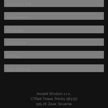
Istražite AW
Showroom
O nama
Pravilnik
Pomoć
AW Obitelj
Ancient Wisdom s.r.o.,
CTPark Trnava, Prílohy 583/57,
919 26 Zavar, Slovačka