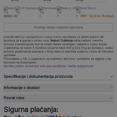
Vegan
Gift Packaging
Handmade
Made In UK
Small Batch
HBBS-02
RRP : 14,10 € / Komad
Pristup veleprodajnim cijenama
Unesite vedrinu i razigranost u svoju rutinu opuštanja uz šareni poklon set
bombica za kupanje u obliku srca.
Radost Cvjetanja
odiše slatkim i veselim
mirisom žvakaće gume, koji će unijeti dašak nostalgije i zabave u svaku kupku.
U pakiranju se nalazi 5 bombica ukupne mase 350 g (cca 70 g po komadu), svaka
pažljivo pojedinačno pakirana u foliju kako bi zadržala svježinu i miris do trenutka
upotrebe.
Proizvedeno u UK, s naglaskom na kvalitetu i etičnost – prikladno za vegane i nije
testirano na životinjama.
Savršen poklon za sve koji vole spoj opuštanja i slatke razigranosti!
Specifikacije i dokumentacija proizvoda
Informacije o dostavi
Povrat robe
Sigurna plaćanja: