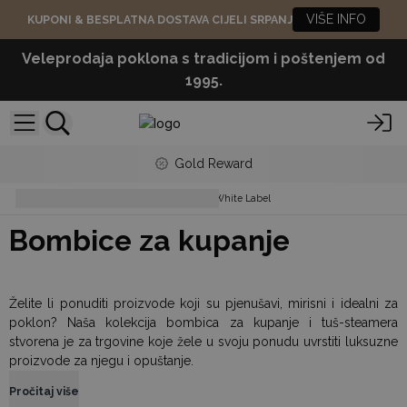
VIŠE INFO
KUPONI & BESPLATNA DOSTAVA CIJELI SRPANJ
Veleprodaja poklona s tradicijom i poštenjem od
1995.
Gold Reward
Bath & Body
Bath Bombs - White Label
Bombice za kupanje
Želite li ponuditi proizvode koji su pjenušavi, mirisni i idealni za
poklon? Naša kolekcija bombica za kupanje i tuš-steamera
stvorena je za trgovine koje žele u svoju ponudu uvrstiti luksuzne
proizvode za njegu i opuštanje.
Pročitaj više