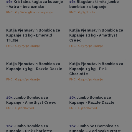
16x
Kristalna kugla za kupanje
16x
Blagdanski miks jumbo
- Vatra - bez oznake
bombice za kupanje
PMC : €4.00/kuglica za kupanje
PMC : €3.75/Lopta
Pristup veleprodajnim
Pristup veleprodajnim
cijenama
cijenama
Kutija Pjenušavih Bombica za
Kutija Pjenušavih Bombica za
Kupanje 1,3 kg - Emerald
Kupanje 1,3 kg - Amethyst
Truffle
Creed
PMC : €43.75/pakiranje
PMC : €43.75/pakiranje
Pristup veleprodajnim
Pristup veleprodajnim
cijenama
cijenama
Kutija Pjenušavih Bombica za
Kutija Pjenušavih Bombica za
Kupanje 1,3 kg - Razzle Dazzle
Kupanje 1,3 kg - Pink
Charlotte
PMC : €43.75/pakiranje
PMC : €43.75/pakiranje
Pristup veleprodajnim
Pristup veleprodajnim
cijenama
cijenama
16x
Jumbo Bombica za
16x
Jumbo Bombica za
Kupanje - Amethyst Creed
Kupanje - Razzle Dazzle
PMC : €3.80/Komad
PMC : €3.80/Komad
Pristup veleprodajnim
Pristup veleprodajnim
cijenama
cijenama
16x
Jumbo Bombica za
16x
Jumbo Set Bombica za
Kupanje - Pink Charlotte
Kupanje – 4 od svake vrste: