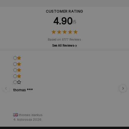
CUSTOMER RATING
4.90
/5
★
★
★
★
★
★
★
★
★
★
Based on 6177 Reviews
See All Reviews
thomas ***
thomas markus
4. kolovoza 2026.