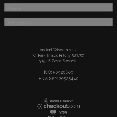
Pomoć
AW Obitelj
Ancient Wisdom s.r.o.,
CTPark Trnava, Prílohy 583/57,
919 26 Zavar, Slovačka
IČO: 50920600
PDV: SK2120525440