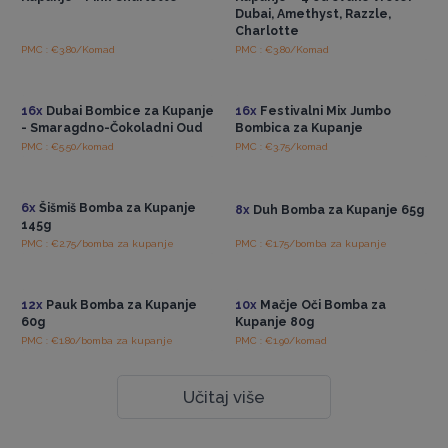
Dubai, Amethyst, Razzle,
Charlotte
PMC : €3.80/Komad
PMC : €3.80/Komad
Pristup veleprodajnim
Pristup veleprodajnim
cijenama
cijenama
16x
Dubai Bombice za Kupanje
16x
Festivalni Mix Jumbo
- Smaragdno-Čokoladni Oud
Bombica za Kupanje
PMC : €5.50/komad
PMC : €3.75/komad
Pristup veleprodajnim
Pristup veleprodajnim
cijenama
cijenama
6x
Šišmiš Bomba za Kupanje
8x
Duh Bomba za Kupanje 65g
145g
PMC : €2.75/bomba za kupanje
PMC : €1.75/bomba za kupanje
Pristup veleprodajnim
Pristup veleprodajnim
cijenama
cijenama
12x
Pauk Bomba za Kupanje
10x
Mačje Oči Bomba za
60g
Kupanje 80g
PMC : €1.80/bomba za kupanje
PMC : €1.90/komad
Učitaj više