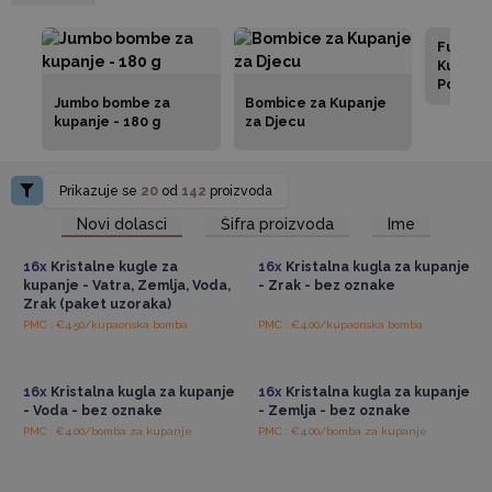
Funky B
Kupanje
Pojedin
Jumbo bombe za
Bombice za Kupanje
Zapaki
kupanje - 180 g
za Djecu
Prikazuje se
20
od
142
proizvoda
Pristup veleprodajnim
Pristup veleprodajnim
Novi dolasci
Šifra proizvoda
Ime
cijenama
cijenama
16x
Kristalne kugle za
16x
Kristalna kugla za kupanje
kupanje - Vatra, Zemlja, Voda,
- Zrak - bez oznake
Zrak (paket uzoraka)
PMC : €4.50/kupaonska bomba
PMC : €4.00/kupaonska bomba
Pristup veleprodajnim
Pristup veleprodajnim
cijenama
cijenama
16x
Kristalna kugla za kupanje
16x
Kristalna kugla za kupanje
- Voda - bez oznake
- Zemlja - bez oznake
PMC : €4.00/bomba za kupanje
PMC : €4.00/bomba za kupanje
Pristup veleprodajnim
Pristup veleprodajnim
cijenama
cijenama