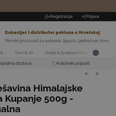
Registracija
Prijava
Dobavljač i distributer poklona u Hrvatskoj
Prirodni proizvodi za wellness, ljepotu i jedinstven dom.
it
Dom & Vrt
Kristali & Ezoterični Pokloni
Mirisi 
splatna dostava
Količinski popusti
šavina Himalajske
za Kupanje 500g -
alna