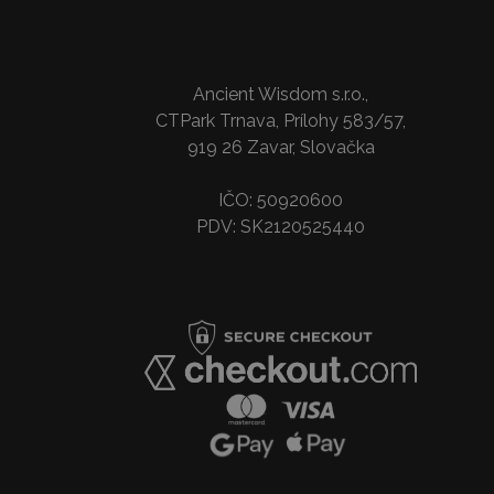
Ancient Wisdom s.r.o.,
CTPark Trnava, Prílohy 583/57,
919 26 Zavar, Slovačka
IČO: 50920600
PDV: SK2120525440