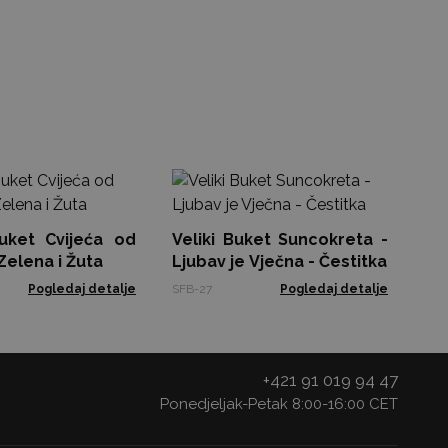
S
Vi
Buket Cvijeća od
Veliki Buket Suncokreta -
Ser
Zelena i Žuta
Ljubav je Vječna - Čestitka
Pogledaj detalje
SFB-27
Pogledaj detalje
+421 91 019 94 47
Ponedjeljak-Petak 8:00-16:00 CET