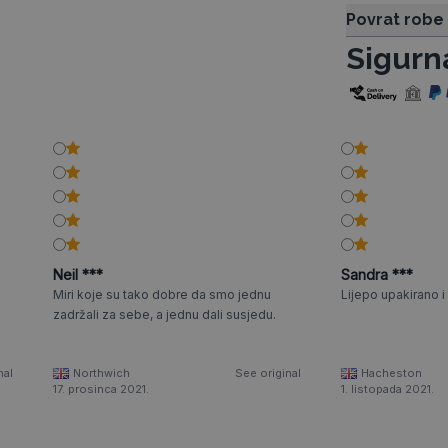
Povrat robe
Sigurn
Neil ***
Sandra ***
Miri koje su tako dobre da smo jednu
Lijepo upakirano i
zadržali za sebe, a jednu dali susjedu.
nal
Northwich
See original
Hacheston
17. prosinca 2021.
1. listopada 2021.