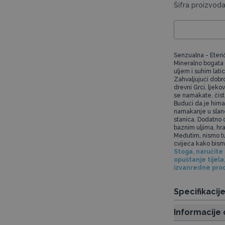
Šifra proizvod
Senzualna - Eteri
Mineralno bogata 
uljem i suhim lati
Zahvaljujući dob
drevni Grci, ljekov
se namakate, čista
Budući da je himal
namakanje u slano
stanica. Dodatno 
baznim uljima, hran
Međutim, nismo tu s
cvijeća kako bismo
Stoga, naručite
opuštanje tijela
izvanredne prod
Specifikacij
Informacije 