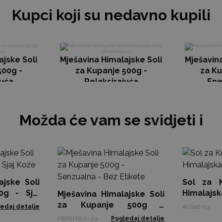
Kupci koji su nedavno kupili
ajske Soli
Mješavina Himalajske Soli
Mješavina
500g -
za Kupanje 500g -
za Ku
juća
Relaksirajuća
Ene
Možda će vam se svidjeti i
ajske Soli
Sol za 
0g - Sjaj
Himalajsk
Mješavina Himalajske Soli
za Kupanje 500g -
edaj detalje
ACSalt-03
Senzualna - Bez Etikete
HBATHSUL-03
Pogledaj detalje