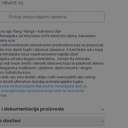
a: HBathS-03
Pristup veleprodajnim cijenama
čna ulja Ylang-Ylanga + Kokosovo Ulje
himalajska sol infuzirana 100% eteričnim uljima, kokosovim
cama ruže.
ro dokumentiranim zdravstvenim prednostima koje su prepoznali
ita moć slanih kupki i danas je cijenjena. A kad birate sol u kojoj
 himalajska sol je neprikosnoveno najbolji izbor!
ajska sol tako bogata mineralima... točnije 84 minerala...
j vodi može umiriti i obnoviti oštećenu kožu te potaknuti obnovu
obogaćena maslinovim, jojobinim, uljem noćurka i drugim
i i hidratizira kožu.
tali, već smo dodali i obilje čistih esencijalnih ulja i suhog
 stvorili ultimativni doživljaj aromaterapijske kupke.
 sada Veleprodajne Mješavine Himalajske Soli za
, energiziranje i pročišćavanje uma te ostvarite
aje.
e i dokumentacija proizvoda
o dostavi