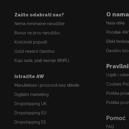
O nama
Zašto odabrati nas?
Naša etika
Nema minimalne narudžbe
Početak AW
Bonus na prvu narudžbu
Efekt feniksa
Količinski popusti
Davidov blo
Gold reward članstvo
Kupi sada, plati kasnije (BNPL)
Praviln
Uvjeti i odr
Istražite AW
Cookies Pol
Manufaktura i proizvodi bez etikete
Politika priv
Digitalni marketing
Politika povr
Dropshipping UK
Dropshipping EU
Pomoć
Dropshipping ES
FAQ