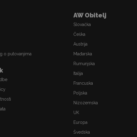
AW Obitelj
Slovačka
Češka
Austrija
g o putovanjima
Mađarska
Rumunjska
ik
Italija
edbe
Francuska
icy
Poljska
atnosti
Nizozemska
ata
UK
Europa
Švedska