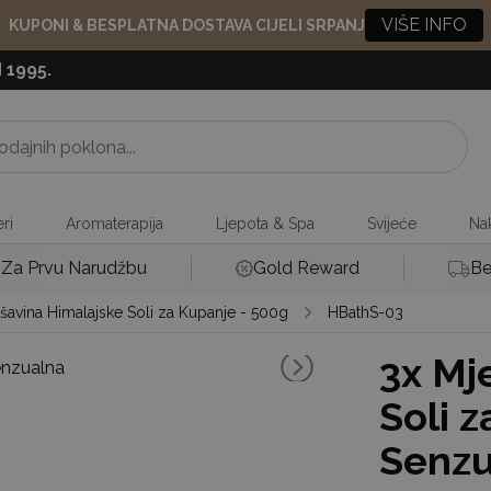
VIŠE INFO
KUPONI & BESPLATNA DOSTAVA CIJELI SRPANJ
 1995.
ri
Aromaterapija
Ljepota & Spa
Svijeće
Nak
Za Prvu Narudžbu
Gold Reward
Be
šavina Himalajske Soli za Kupanje - 500g
HBathS-03
3x
Mje
Soli 
Senzu