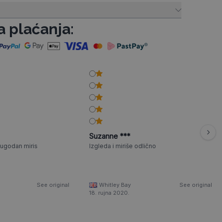
a plaćanja:
Suzanne ***
 ugodan miris
Izgleda i miriše odlično
See original
Whitley Bay
See original
18. rujna 2020.