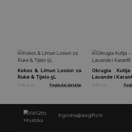
Kokos & Limun Losion za
Okrugla Kutij
Ruke & Tijelo 5L
Lavande i Karanf
FHBLB-05
Pogledaj detalje
SFBX-07
Pogl
trgovina@awgifts.hr