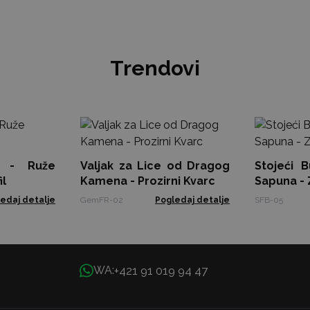
Trendovi
a - Ruže
Valjak za Lice od Dragog
Stojeći 
il
Kamena - Prozirni Kvarc
Sapuna - 
edaj detalje
GemFR-02
Pogledaj detalje
SFB-05
+421 91 019 94 47
WA: