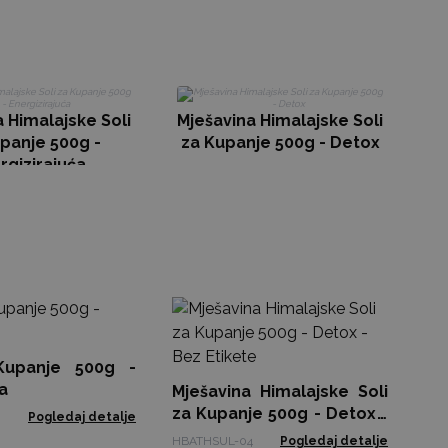
Mj
 Himalajske Soli
Mješavina Himalajske Soli
panje 500g -
za Kupanje 500g - Detox
rgizirajuća
So
Hi
Kupanje 500g -
ACS
a
Mješavina Himalajske Soli
za Kupanje 500g - Detox -
Pogledaj detalje
Bez Etikete
HBATHSUL-04
Pogledaj detalje