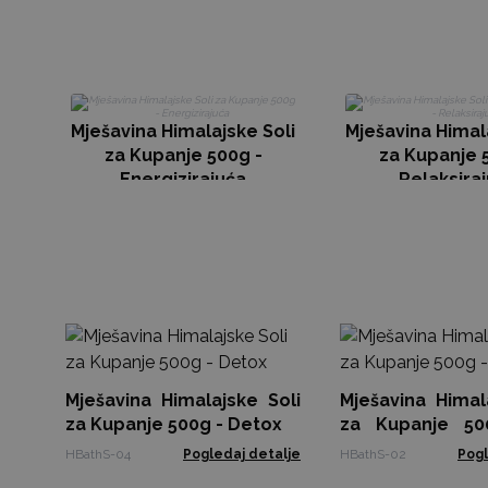
Mješavina Himalajske Soli
Mješavina Himal
za Kupanje 500g -
za Kupanje 
Energizirajuća
Relaksira
Mješavina Himalajske Soli
Mješavina Himal
za Kupanje 500g - Detox
za Kupanje 50
Kože
HBathS-04
Pogledaj detalje
HBathS-02
Pogl