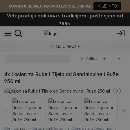
VIŠE INFO
KUPONI & BESPLATNA DOSTAVA CIJELI SRPANJ
Veleprodaja poklona s tradicijom i poštenjem od
1995.
Gold Reward
Aromaterapijski Losion za Ruke i
AHBL-03
Tijelo
4x
Losion za Ruke i Tijelo od Sandalovine i Ruže
250 ml
Artisan Product
Handmade
Made In UK
Plastic Free
Small Batch