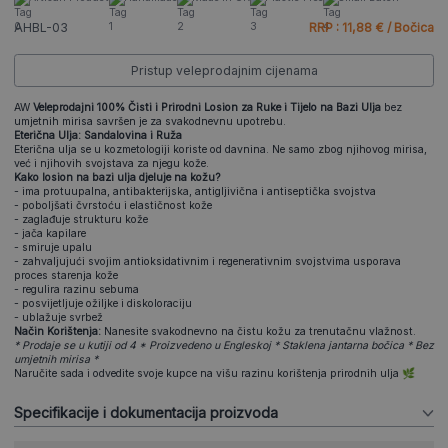
AHBL-03
RRP : 11,88 € / Bočica
Pristup veleprodajnim cijenama
AW
Veleprodajni 100% Čisti i Prirodni Losion za Ruke i Tijelo na Bazi Ulja
bez
umjetnih mirisa savršen je za svakodnevnu upotrebu.
Eterična Ulja: Sandalovina i Ruža
Eterična ulja se u kozmetologiji koriste od davnina. Ne samo zbog njihovog mirisa,
već i njihovih svojstava za njegu kože.
Kako losion na bazi ulja djeluje na kožu?
- ima protuupalna, antibakterijska, antigljivična i antiseptička svojstva
- poboljšati čvrstoću i elastičnost kože
- zaglađuje strukturu kože
- jača kapilare
- smiruje upalu
- zahvaljujući svojim antioksidativnim i regenerativnim svojstvima usporava
proces starenja kože
- regulira razinu sebuma
- posvijetljuje ožiljke i diskoloraciju
- ublažuje svrbež
Način Korištenja:
Nanesite svakodnevno na čistu kožu za trenutačnu vlažnost.
* Prodaje se u kutiji od 4 * Proizvedeno u Engleskoj * Staklena jantarna bočica * Bez
umjetnih mirisa *
Naručite sada i odvedite svoje kupce na višu razinu korištenja prirodnih ulja 🌿
Specifikacije i dokumentacija proizvoda