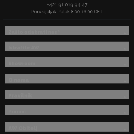
+421 91 019 94 47
Ponedjeljak-Petak 8:00-16:00 CET
Zašto odabrati nas?
Istražite AW
Showroom
O nama
Pravilnik
Pomoć
AW Obitelj