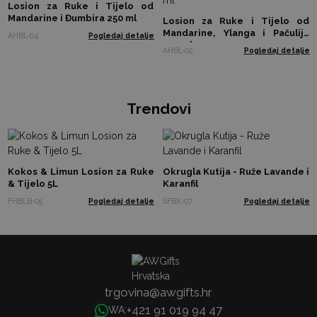
Losion za Ruke i Tijelo od
Mandarine i Đumbira 250 ml
Losion za Ruke i Tijelo od
Mandarine, Ylanga i Pačulija
AHBL-04
Pogledaj detalje
250 ml
AHBL-02
Pogledaj detalje
Trendovi
Kokos & Limun Losion za Ruke
Okrugla Kutija - Ruže Lavande i
& Tijelo 5L
Karanfil
FHBLB-05
Pogledaj detalje
SFBX-07
Pogledaj detalje
trgovina@awgifts.hr
+421 91 019 94 47
WA: