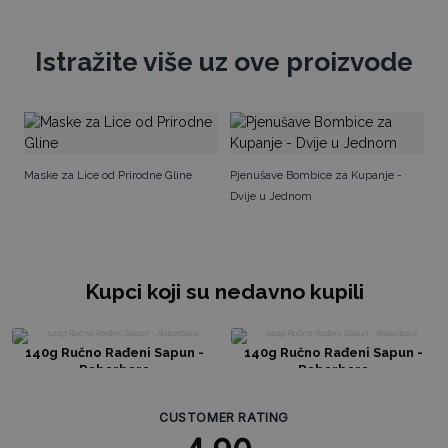
Istražite više uz ove proizvode
Fa
Maske za Lice od Prirodne Gline
Pjenušave Bombice za Kupanje -
Dvije u Jednom
Kupci koji su nedavno kupili
140g Ručno Rađeni Sapun -
140g Ručno Rađeni Sapun -
Rabarbara
Rabarbara
CUSTOMER RATING