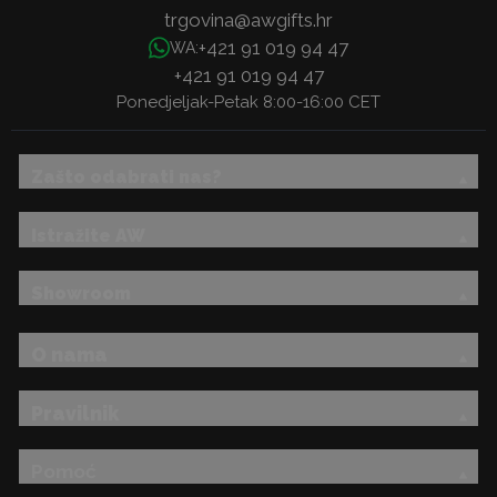
trgovina@awgifts.hr
+421 91 019 94 47
WA:
+421 91 019 94 47
Ponedjeljak-Petak 8:00-16:00 CET
Zašto odabrati nas?
Istražite AW
Showroom
O nama
Pravilnik
Pomoć