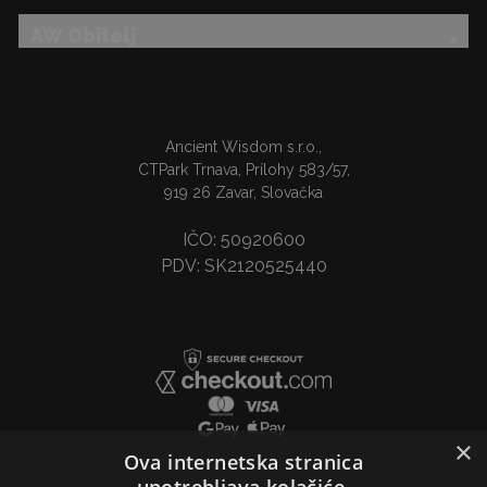
AW Obitelj
Ancient Wisdom s.r.o.,
CTPark Trnava, Prílohy 583/57,
919 26 Zavar, Slovačka
IČO: 50920600
PDV: SK2120525440
×
Ova internetska stranica