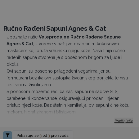
Ručno Rađeni Sapuni Agnes & Cat
Upoznajte naše
Veleprodajne Ručno Rađene Sapune
Agnes & Cat
, stvorene s pažljivo odabranim kokosovim
maslacem koji pruža vrhunsku njegu kože. Naša linija ručno
rađenih sapuna stvorena je s posebnom brigom za ljude i
okoliš.
Ovi sapuni su posebno prilagođeni veganima, jer su
formulirani bez ikakvih sastojaka životinjskog porijekla te nisu
testirani na životinjama.
S ponosom možemo reći da naši sapuni ne sadrže SLS,
parabene ni konzervanse, osiguravajući prirodan i nježan
pristup njezi kože. Bez štetnih kemikalija, ovi sapuni čine kožu
mekom, hidratiziranom i blistavom.
Naši se sapuni hladno prešaju u malim serijama i ručno režu u
Pročitaj više
našem proizvodnom pogonu u Sheffieldu.
Uz sve blagodati za kožu, naša ambalaža je potpuno
Prikazuje se
3
od
3
proizvoda