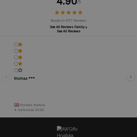
4.90
/5
★
★
★
★
★
★
★
★
★
★
Based on 6177 Reviews
See All Reviews Family
See All Reviews
thomas ***
thomas markus
4. kolovoza 2026.