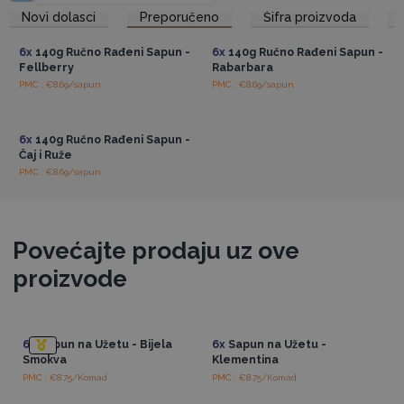
reciklabilna i 100% biorazgradiva, što znači da se brinemo o
Pristup veleprodajnim
Pristup veleprodajnim
Novi dolasci
Preporučeno
Šifra proizvoda
cijenama
cijenama
okolišu i smanjujemo negativan utjecaj na našu planetu.
Mogli bi vam se svidjeti i naši
Agnes & Cat Sapuni na Užetu
.
6x
140g Ručno Rađeni Sapun -
6x
140g Ručno Rađeni Sapun -
Isprobajte naše ručno rađene sapune i priuštite luksuznu
Fellberry
Rabarbara
njegu svojim kupcima.
PMC : €8.69/sapun
PMC : €8.69/sapun
Pristup veleprodajnim
cijenama
6x
140g Ručno Rađeni Sapun -
Čaj i Ruže
PMC : €8.69/sapun
Povećajte prodaju uz ove
proizvode
6x
Sapun na Užetu - Bijela
6x
Sapun na Užetu -
Smokva
Klementina
PMC : €8.75/Komad
PMC : €8.75/Komad