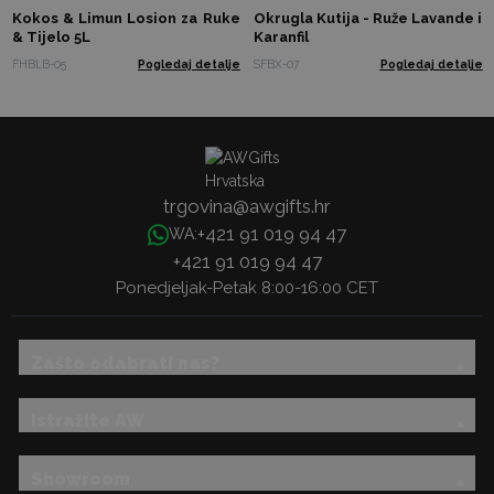
Kokos & Limun Losion za Ruke
Okrugla Kutija - Ruže Lavande i
& Tijelo 5L
Karanfil
FHBLB-05
Pogledaj detalje
SFBX-07
Pogledaj detalje
trgovina@awgifts.hr
+421 91 019 94 47
WA:
+421 91 019 94 47
Ponedjeljak-Petak 8:00-16:00 CET
Zašto odabrati nas?
Istražite AW
Showroom