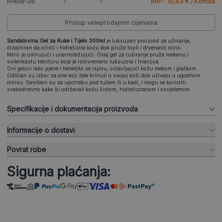
FHBW-06
RRP : 10,63 € / Komad
Pristup veleprodajnim cijenama
Sandalovina Gel za Ruke i Tijelo 300ml
je luksuzan proizvod za uživanje,
dizajniran da očisti i hidratizira kožu dok pruža topli i drvenasti miris.
Miris je umirujući i uravnotežujući. Ovaj gel za tuširanje pruža mekanu i
svilenkastu teksturu koja je istovremeno luksuzna i hranjiva.
Ovi gelovi lako pjene i temeljito se ispiru, ostavljajući kožu mekom i glatkom.
Odličan su izbor za one koji žele brinuti o svojoj koži dok uživaju u ugodnom
mirisu. Savršeni su za upotrebu pod tušem ili u kadi, i mogu se koristiti
svakodnevno kako bi održavali kožu čistom, hidratiziranom i osvježenom.
Specifikacije i dokumentacija proizvoda
Informacije o dostavi
Povrat robe
Sigurna plaćanja: