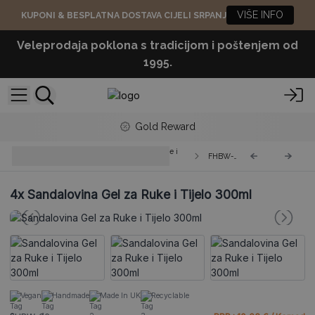
VIŠE INFO
KUPONI & BESPLATNA DOSTAVA CIJELI SRPANJ
Veleprodaja poklona s tradicijom i poštenjem od
1995.
Gold Reward
Mirisni Gelovi za Tuširanje za Ruke i
FHBW-06
Tijelo
4x
Sandalovina Gel za Ruke i Tijelo 300ml
Vegan
Handmade
Made In UK
Recyclable