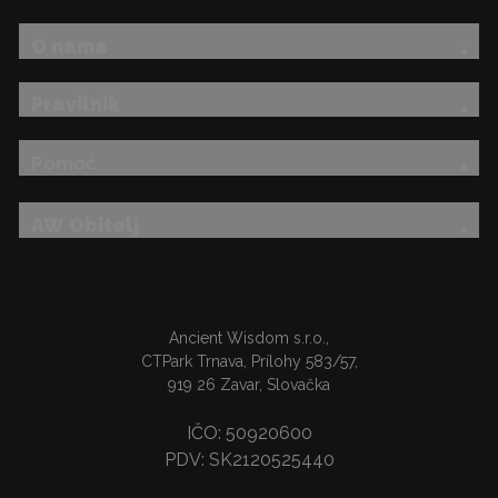
O nama
Pravilnik
Pomoć
AW Obitelj
Ancient Wisdom s.r.o.,
CTPark Trnava, Prílohy 583/57,
919 26 Zavar, Slovačka
IČO: 50920600
PDV: SK2120525440