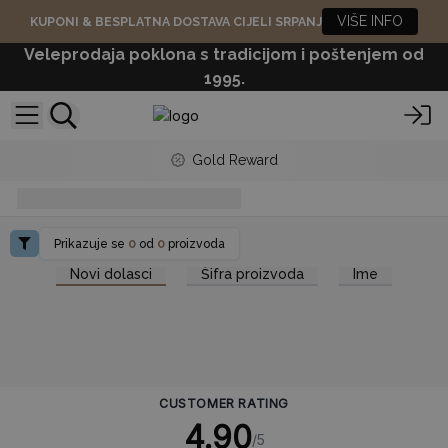
VIŠE INFO
KUPONI & BESPLATNA DOSTAVA CIJELI SRPANJ
Veleprodaja poklona s tradicijom i poštenjem od
1995.
Gold Reward
prednosti-drvenih-kutija
Prikazuje se
0
od
0
proizvoda
Novi dolasci
Šifra proizvoda
Ime
CUSTOMER RATING
4.90
/5