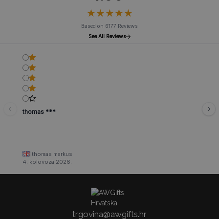
★
★
★
★
★
★
★
★
★
★
Based on 6177 Reviews
See All Reviews
thomas ***
thomas markus
4. kolovoza 2026.
trgovina@awgifts.hr