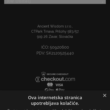
AW Obitelj
Ancient Wisdom s.r.o.,
CTPark Trnava, Prílohy 583/57,
919 26 Zavar, Slovačka
IČO: 50920600
PDV: SK2120525440
×
Ova internetska stranica
upotrebljava kolačiće.