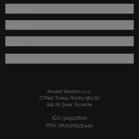
O nama
Pravilnik
Pomoć
AW Obitelj
Ancient Wisdom s.r.o.,
CTPark Trnava, Prílohy 583/57,
919 26 Zavar, Slovačka
IČO: 50920600
PDV: SK2120525440