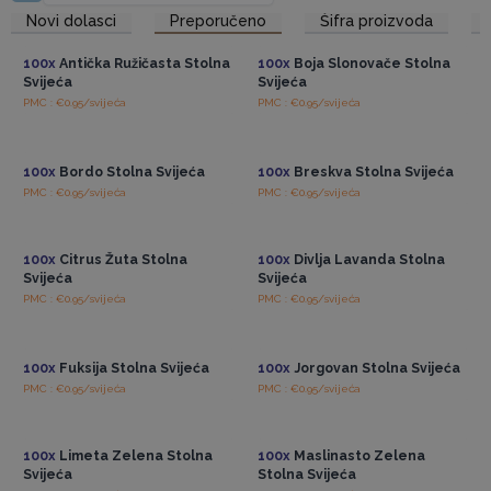
Pristup veleprodajnim
Pristup veleprodajnim
Novi dolasci
Preporučeno
Šifra proizvoda
cijenama
cijenama
100x
Antička Ružičasta Stolna
100x
Boja Slonovače Stolna
Svijeća
Svijeća
PMC : €0.95/svijeća
PMC : €0.95/svijeća
Pristup veleprodajnim
Pristup veleprodajnim
cijenama
cijenama
100x
Bordo Stolna Svijeća
100x
Breskva Stolna Svijeća
PMC : €0.95/svijeća
PMC : €0.95/svijeća
Pristup veleprodajnim
Pristup veleprodajnim
cijenama
cijenama
100x
Citrus Žuta Stolna
100x
Divlja Lavanda Stolna
Svijeća
Svijeća
PMC : €0.95/svijeća
PMC : €0.95/svijeća
Pristup veleprodajnim
Pristup veleprodajnim
cijenama
cijenama
100x
Fuksija Stolna Svijeća
100x
Jorgovan Stolna Svijeća
PMC : €0.95/svijeća
PMC : €0.95/svijeća
Pristup veleprodajnim
Pristup veleprodajnim
cijenama
cijenama
100x
Limeta Zelena Stolna
100x
Maslinasto Zelena
Svijeća
Stolna Svijeća