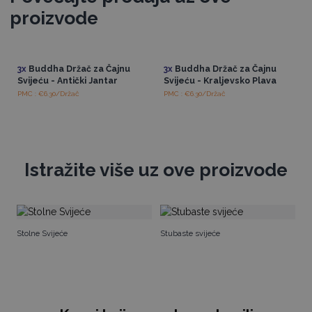
proizvode
3x
Buddha Držač za Čajnu
3x
Buddha Držač za Čajnu
Svijeću - Antički Jantar
Svijeću - Kraljevsko Plava
PMC : €6.30/Držač
PMC : €6.30/Držač
Istražite više uz ove proizvode
Iz
Stolne Svijeće
Stubaste svijeće