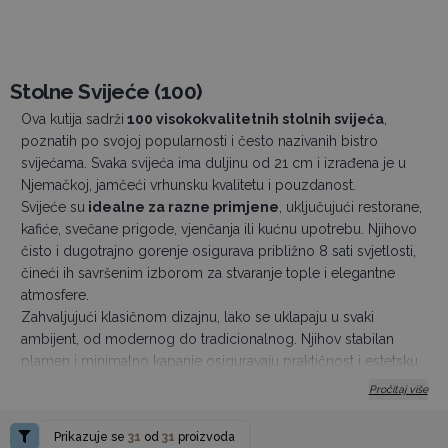
Stolne Svijeće (100)
Ova kutija sadrži
100 visokokvalitetnih stolnih svijeća
,
poznatih po svojoj popularnosti i često nazivanih bistro
svijećama. Svaka svijeća ima duljinu od 21 cm i izrađena je u
Njemačkoj, jamčeći vrhunsku kvalitetu i pouzdanost.
Svijeće su
idealne za razne primjene
, uključujući restorane,
kafiće, svečane prigode, vjenčanja ili kućnu upotrebu. Njihovo
čisto i dugotrajno gorenje osigurava približno 8 sati svjetlosti,
čineći ih savršenim izborom za stvaranje tople i elegantne
atmosfere.
Zahvaljujući klasičnom dizajnu, lako se uklapaju u svaki
ambijent, od modernog do tradicionalnog. Njihov stabilan
plamen i minimalno kapanje osiguravaju praktičnost i estetsku
ugodnost prilikom korištenja.
Pročitaj više
Naručite svoj paket već danas i uživajte u dugotrajnom,
ugodnom svjetlu koje ove svijeće pružaju!
Prikazuje se
31
od
31
proizvoda