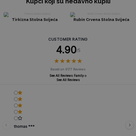
Kupci koji su nedavno kupili
Tirkizna Stolna Svijeća
Rubin Crvena Stolna Svijeća
CUSTOMER RATING
4.90
/5
★
★
★
★
★
★
★
★
★
★
Based on 6177 Reviews
See All Reviews Family
See All Reviews
thomas ***