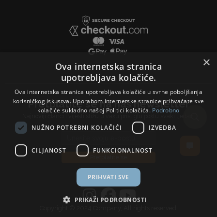
×
Ova internetska stranica
upotrebljava kolačiće.
Ova internetska stranica upotrebljava kolačiće u svrhe poboljšanja
korisničkog iskustva. Uporabom internetske stranice prihvaćate sve
Pretplatite se na naš newsletter
kolačiće sukladno našoj Politici kolačića.
Podrobno
Najnoviji članci i vijesti stižu u vašu pristiglu poštu svaki tjedan.
NUŽNO POTREBNI KOLAČIĆI
IZVEDBA
Email address
CILJANOST
FUNKCIONALNOST
Pretplatite se
PRIHVATI SVE
PRIKAŽI PODROBNOSTI
Copyright © 2024 Company, All rights reserved.