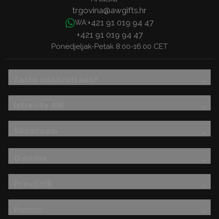
trgovina@awgifts.hr
+421 91 019 94 47
WA:
+421 91 019 94 47
Ponedjeljak-Petak 8:00-16:00 CET
Zašto odabrati nas?
Istražite AW
Showroom
O nama
Pravilnik
Pomoć