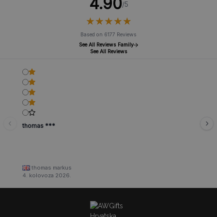
4.90
/5
★
★
★
★
★
★
★
★
★
★
Based on 6177 Reviews
See All Reviews Family
See All Reviews
thomas ***
thomas markus
4. kolovoza 2026.