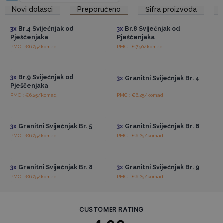
Pristup veleprodajnim
Pristup veleprodajnim
Novi dolasci
Preporučeno
Šifra proizvoda
cijenama
cijenama
3x
Br.4 Svijećnjak od
3x
Br.8 Svijećnjak od
Pješčenjaka
Pješčenjaka
PMC : €6.25/komad
PMC : €7.50/komad
Pristup veleprodajnim
Pristup veleprodajnim
cijenama
cijenama
3x
Br.9 Svijećnjak od
3x
Granitni Svijećnjak Br. 4
Pješčenjaka
PMC : €6.25/komad
PMC : €6.25/komad
Pristup veleprodajnim
Pristup veleprodajnim
cijenama
cijenama
3x
Granitni Svijećnjak Br. 5
3x
Granitni Svijećnjak Br. 6
PMC : €6.25/komad
PMC : €6.25/komad
Pristup veleprodajnim
Pristup veleprodajnim
cijenama
cijenama
3x
Granitni Svijećnjak Br. 8
3x
Granitni Svijećnjak Br. 9
PMC : €6.25/komad
PMC : €6.25/komad
CUSTOMER RATING