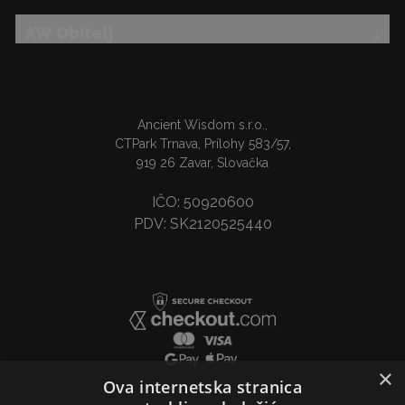
AW Obitelj
Ancient Wisdom s.r.o.,
CTPark Trnava, Prílohy 583/57,
919 26 Zavar, Slovačka
IČO: 50920600
PDV: SK2120525440
×
Ova internetska stranica