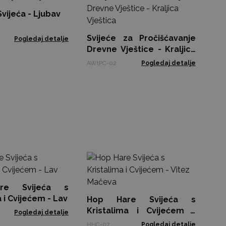
Sv
Dr
vijeća - Ljubav
Vrt
AWt
Svijeće za Pročišćavanje
Pogledaj detalje
Drevne Vještice - Kraljica
Vještica
AWtPC-02
Pogledaj detalje
Ho
Kr
Ma
re Svijeća s
HHC
 i Cvijećem - Lav
Hop Hare Svijeća s
Kristalima i Cvijećem -
Pogledaj detalje
Vitez Mačeva
HHC-07
Pogledaj detalje