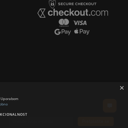
×
a. Uporabom
obno
KCIONALNOST
Pretplatite se
Email address