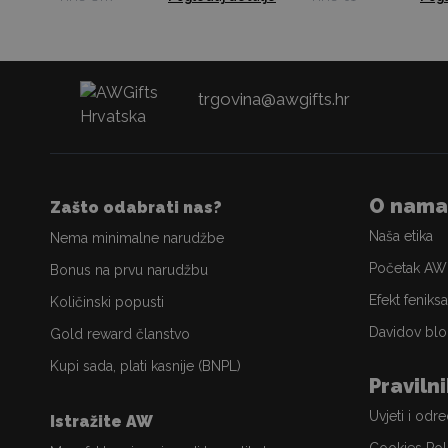
trgovina@awgifts.hr
O nama
Zašto odabrati nas?
Naša etika
Nema minimalne narudžbe
Početak AW
Bonus na prvu narudžbu
Efekt feniksa
Količinski popusti
Davidov blo
Gold reward članstvo
Kupi sada, plati kasnije (BNPL)
Praviln
Uvjeti i odr
Istražite AW