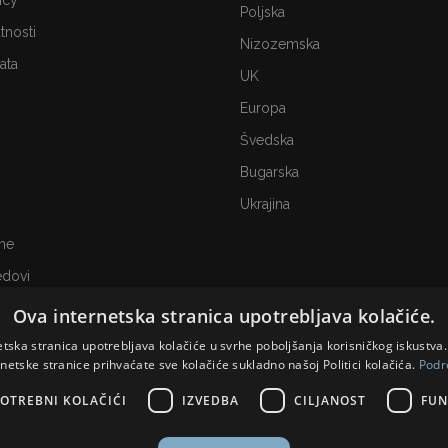
icy
Poljska
atnosti
Nizozemska
ata
UK
Europa
Švedska
Bugarska
Ukrajina
me
edovi
Ova internetska stranica upotrebljava kolačiće.
etska stranica upotrebljava kolačiće u svrhe poboljšanja korisničkog iskustv
rnetske stranice prihvaćate sve kolačiće sukladno našoj Politici kolačića.
Podr
OTREBNI KOLAČIĆI
IZVEDBA
CILJANOST
FUN