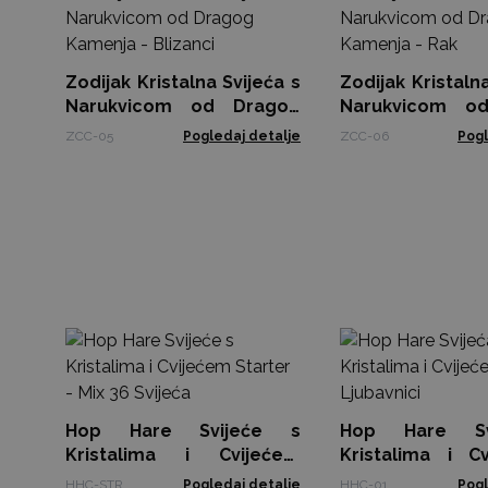
Zodijak Kristalna Svijeća s
Zodijak Kristalna
Narukvicom od Dragog
Narukvicom o
Kamenja - Blizanci
Kamenja - Rak
ZCC-05
Pogledaj detalje
ZCC-06
Pogl
Hop Hare Svijeće s
Hop Hare Sv
Kristalima i Cvijećem
Kristalima i C
Starter - Mix 36 Svijeća
Ljubavnici
HHC-STR
Pogledaj detalje
HHC-01
Pogl