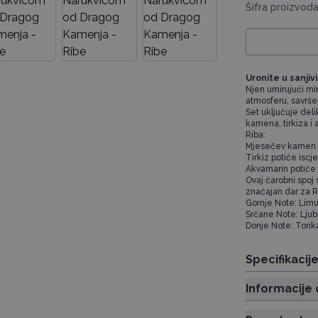
Šifra proizvod
Uronite u sanjivi
Njen umirujući mi
atmosferu, savršen
Set uključuje de
kamena, tirkiza i
Riba:
Mjesečev kamen po
Tirkiz potiče iscj
Akvamarin potiče 
Ovaj čarobni spoj 
značajan dar za R
Gornje Note: Limu
Srčane Note: Ljubi
Donje Note: Tonka,
Specifikacij
Informacije 