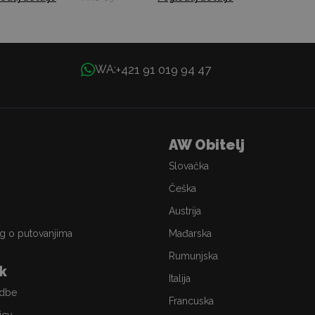
+421 91 019 94 47
WA:
AW Obitelj
Slovačka
Češka
Austrija
g o putovanjima
Mađarska
Rumunjska
ik
Italija
edbe
Francuska