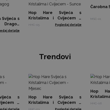
Čarobna S
Hop Hare Svijeća s
Kristalima i Cvijećem -
 Svijeća s
MSC-01
Sunce
d Dragog
HHC-05
Pogledaj detalje
edaj detalje
Trendovi
Hop Ha
Kristalima
ijeća s
Hop Hare Svijeća s
vijećem -
Kristalima i Cvijećem -
HHC-06
Mjesec
edaj detalje
HHC-03
Pogledaj detalje