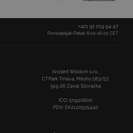
+421 91 019 94 47
Ponedjeljak-Petak 8:00-16:00 CET
Ancient Wisdom s.r.o.,
CTPark Trnava, Prílohy 583/57,
919 26 Zavar, Slovačka
IČO: 50920600
PDV: SK2120525440