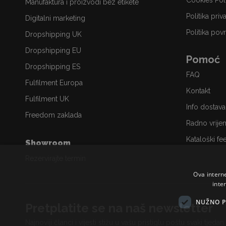
Cookies Pol
Manufaktura i proizvodi bez etikete
Politika priv
Digitalni marketing
Politika povr
Dropshipping UK
Dropshipping EU
Pomoć
Dropshipping ES
FAQ
Fulfilment Europa
Kontakt
Fulfilment UK
Info dostava
Freedom zaklada
Radno vrije
Kataloški fe
Showroom
Rezervirajte termin
Ova intern
inte
NUŽNO P
Pretplatite se na naš newsletter
Najnoviji članci i vijesti stižu u vašu pristiglu poštu svaki tjedan.