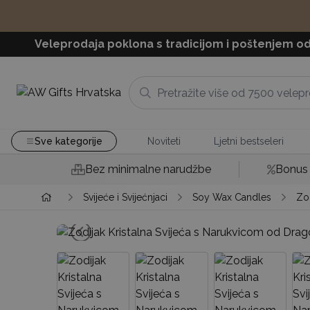
Veleprodaja poklona s tradicijom i poštenjem od
Sve kategorije
Noviteti
Ljetni bestseleri
Bez minimalne narudžbe
Bonus 
Svijeće i Svijećnjaci
Soy Wax Candles
Zod