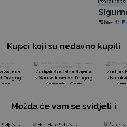
Povrat robe
Sigurn
Kupci koji su nedavno kupili
a Svijeća
Zodijak Kristalna Svijeća
Zodijak 
d Dragog
s Narukvicom od Dragog
s Naruk
Vaga
Kamenja - Ovan
Kame
Možda će vam se svidjeti i