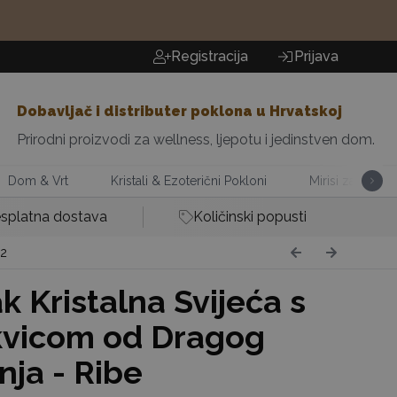
Registracija
Prijava
Dobavljač i distributer poklona u Hrvatskoj
Prirodni proizvodi za wellness, ljepotu i jedinstven dom.
Dom & Vrt
Kristali & Ezoterični Pokloni
Mirisi za Dom
splatna dostava
Količinski popusti
2
k Kristalna Svijeća s
vicom od Dragog
ja - Ribe