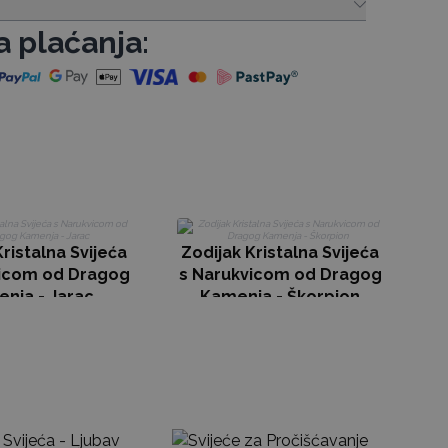
a plaćanja:
Z
s
Kristalna Svijeća
Zodijak Kristalna Svijeća
vicom od Dragog
s Narukvicom od Dragog
nja - Jarac
Kamenja - Škorpion