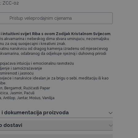
a: ZCC-02
Pristup veleprodajnim cijenama
 i intuitivni svijet Riba s ovom Zodijak Kristalnom Svijećom
.
ris akvamarina i nebeskog dima stvara umirujuću, nezemaljsku
u za ovaj suosjećajni i kreativni znak.
likatnu narukvicu od dragog kamenja izrađenu od mjesečevog
 akvamarina, odabranog da odjekuje nježnoj i duhovnoj prirodi
jačava intuiciju i emocionalnu ravnotežu
eljenje i samoizražavanje
smirenost i jasnoću
svijeće i narukvice idealan je za brigu o sebi, meditaciju ili kao
ibe.
n, Bergamot, Ružičasti Papar
čica, Jasmin, Pačuli
 Antilop, Jantar, Mošus, Vanilija
e i dokumentacija proizvoda
o dostavi