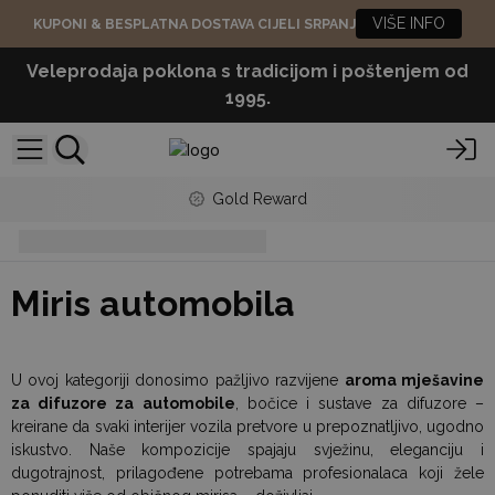
VIŠE INFO
KUPONI & BESPLATNA DOSTAVA CIJELI SRPANJ
Veleprodaja poklona s tradicijom i poštenjem od
1995.
Gold Reward
Miris automobila
Miris automobila
U ovoj kategoriji donosimo pažljivo razvijene
aroma mješavine
za difuzore za automobile
, bočice i sustave za difuzore –
kreirane da svaki interijer vozila pretvore u prepoznatljivo, ugodno
iskustvo. Naše kompozicije spajaju svježinu, eleganciju i
dugotrajnost, prilagođene potrebama profesionalaca koji žele