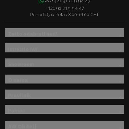
+421 91 019 94 47
WA:
+421 91 019 94 47
Ponedjeljak-Petak 8:00-16:00 CET
Zašto odabrati nas?
Istražite AW
Showroom
O nama
Pravilnik
Pomoć
AW Obitelj