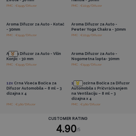
PMC : €19.95/Difuzor
PMC : €22.95/Difuzor
Pristup veleprodajnim
Pristup veleprodajnim
cijenama
cijenama
Aroma Difuzor za Auto - Kotač
Aroma Difuzor za Auto -
- 30mm
Pewter Yoga Chakra - 30mm
PMC : €19.95/Difuzor
PMC : €22.95/Difuzor
Pristup veleprodajnim
Pristup veleprodajnim
cijenama
cijenama
Aroma Difuzor za Auto - Vilin
Aroma Difuzor za Auto -
Konjic - 30 mm
Nogometna lopta- 30mm
PMC : €19.95/Difuzor
PMC : €19.95/Difuzor
Pristup veleprodajnim
Pristup veleprodajnim
cijenama
cijenama
12x
Crna Viseća Bočica za
12x
Prozirna Bočica za Difuzor
Difuzor Automobila – 8 ml – 3
Automobila s Pričvršćivanjem
dizajna x 4
na Ventilaciju – 8 ml – 3
dizajna x 4
PMC : €3.60/Difuzor
PMC : €3.60/Difuzor
CUSTOMER RATING
4.90
/5