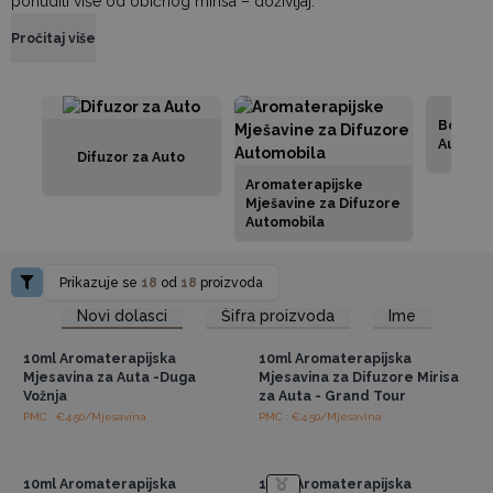
ponuditi više od običnog mirisa – doživljaj.
Pročitaj više
Bočice 
Automob
Difuzor za Auto
Aromaterapijske
Mješavine za Difuzore
Automobila
Prikazuje se
18
od
18
proizvoda
Pristup veleprodajnim
Pristup veleprodajnim
Novi dolasci
Šifra proizvoda
Ime
cijenama
cijenama
10ml Aromaterapijska
10ml Aromaterapijska
Mjesavina za Auta -Duga
Mjesavina za Difuzore Mirisa
Vožnja
za Auta - Grand Tour
PMC : €4.50/Mjesavina
PMC : €4.50/Mjesavina
Pristup veleprodajnim
Pristup veleprodajnim
cijenama
cijenama
10ml Aromaterapijska
10ml Aromaterapijska