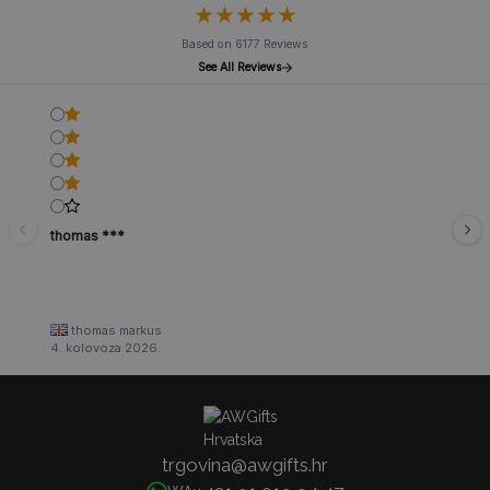
★
★
★
★
★
★
★
★
★
★
Based on 6177 Reviews
See All Reviews
thomas ***
thomas markus
4. kolovoza 2026.
trgovina@awgifts.hr