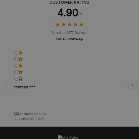
CUSTOMER RATING
4.90
/5
★
★
★
★
★
★
★
★
★
★
Based on 6177 Reviews
See All Reviews
thomas ***
thomas markus
4. kolovoza 2026.