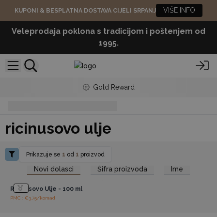
VIŠE INFO
KUPONI & BESPLATNA DOSTAVA CIJELI SRPANJ
Veleprodaja poklona s tradicijom i poštenjem od
1995.
Gold Reward
ricinusovo ulje
ricinusovo ulje
Prikazuje se
1
od
1
proizvod
Pristup veleprodajnim
Novi dolasci
Šifra proizvoda
Ime
cijenama
Ricinusovo Ulje - 100 ml
PMC : €3.75/komad