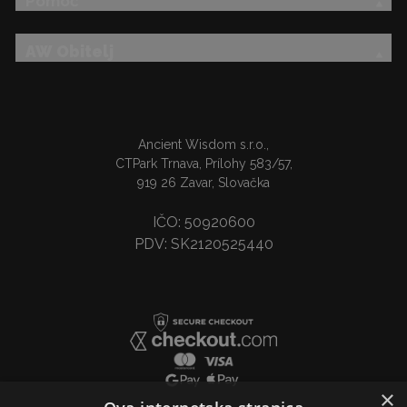
Pomoć
AW Obitelj
Ancient Wisdom s.r.o.,
CTPark Trnava, Prílohy 583/57,
919 26 Zavar, Slovačka
IČO: 50920600
PDV: SK2120525440
×