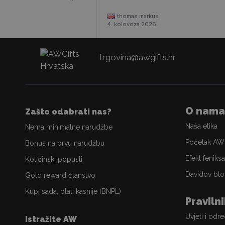
thomas markus
4. kolovoza 2026.
trgovina@awgifts.hr
O nama
Zašto odabrati nas?
Naša etika
Nema minimalne narudžbe
Početak AW
Bonus na prvu narudžbu
Efekt feniksa
Količinski popusti
Davidov blo
Gold reward članstvo
Kupi sada, plati kasnije (BNPL)
Praviln
Uvjeti i odr
Istražite AW