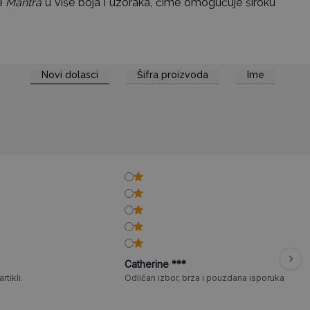
a Mantra
u više boja i uzoraka, čime omogućuje široku
Novi dolasci
Šifra proizvoda
Ime
Catherine ***
rtikli.
Odličan izbor, brza i pouzdana isporuka