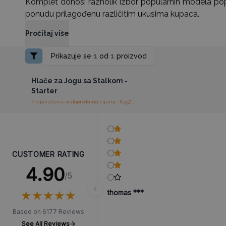
Komplet donosi raznolik izbor popularnih modela p
ponudu prilagođenu različitim ukusima kupaca.
Pročitaj više
Prikazuje se
1
od
1
proizvod
Pristup veleprodajnim
cijenama
Hlače za Jogu sa Stalkom -
Starter
Preporučena maloprodajna cijena : €557.40/komad
CUSTOMER RATING
4.90
/5
★
★
★
★
★
★
★
★
★
★
thomas ***
Based on 6177 Reviews
See All Reviews