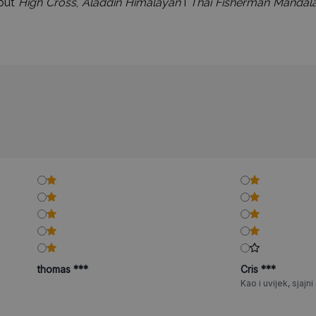
oput
High Cross
,
Aladdin Himalayan
i
Thai Fisherman Mandal
thomas ***
Cris ***
Kao i uvijek, sjajni a