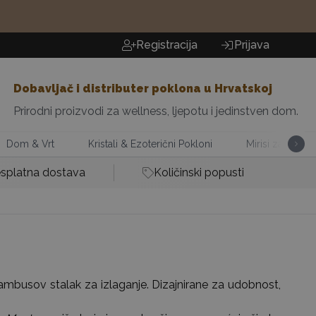
Registracija
Prijava
Dobavljač i distributer poklona u Hrvatskoj
Prirodni proizvodi za wellness, ljepotu i jedinstven dom.
Dom & Vrt
Kristali & Ezoterični Pokloni
Mirisi za Dom
splatna dostava
Količinski popusti
bambusov stalak za izlaganje. Dizajnirane za udobnost,