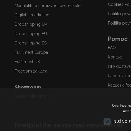
Cookies Pol
Manufaktura i proizvodi bez etikete
Politika priv
Digitalni marketing
Politika povr
Dropshipping UK
Dropshipping EU
Pomoć
Dropshipping ES
FAQ
Fulfilment Europa
Kontakt
Fulfilment UK
Info dostava
Freedom zaklada
Radno vrije
Kataloški fe
Showroom
Rezervirajte termin
Ova intern
inte
NUŽNO P
Pretplatite se na naš newsletter