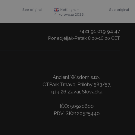
See original
Nottingham
See original
4. kolovoza 2026.
+421 91 019 94 47
Ponedjeljak-Petak 8:00-16:00 CET
Ancient Wisdom s.r.o.,
CTPark Trnava, Prílohy 583/57,
919 26 Zavar, Slovačka
IČO: 50920600
PDV: SK2120525440