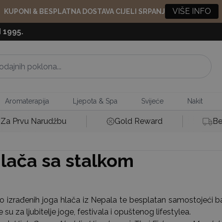
VIŠE INFO
KUPONI & BESPLATNA DOSTAVA CIJELI SRPANJ
 1995.
Aromaterapija
Ljepota & Spa
Svijeće
Nakit
Za Prvu Narudžbu
Gold Reward
Be
lača sa stalkom
no izrađenih joga hlača iz Nepala te besplatan samostojeći 
u za ljubitelje joge, festivala i opuštenog lifestylea.