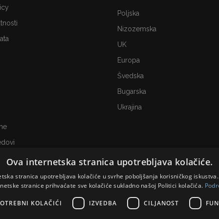
icy
Poljska
atnosti
Nizozemska
ata
UK
Europa
Švedska
Bugarska
Ukrajina
me
edovi
Ova internetska stranica upotrebljava kolačiće.
etska stranica upotrebljava kolačiće u svrhe poboljšanja korisničkog iskustv
rnetske stranice prihvaćate sve kolačiće sukladno našoj Politici kolačića.
Podr
OTREBNI KOLAČIĆI
IZVEDBA
CILJANOST
FUN