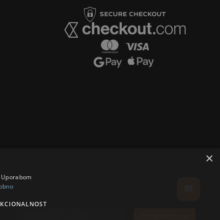
×
a. Uporabom
obno
KCIONALNOST
Pretplatite se