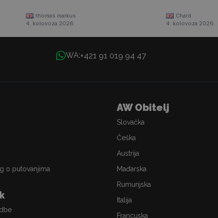
thomas markus
Chard
4. kolovoza 2026.
4. kolovoza 2026.
+421 91 019 94 47
WA:
AW Obitelj
Slovačka
Češka
Austrija
g o putovanjima
Mađarska
Rumunjska
ik
Italija
edbe
Francuska