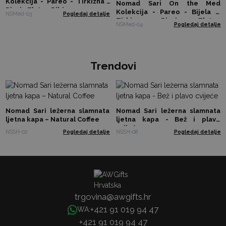
Kolekcija - Pareo - Tirkizna i
Nomad Sari On the Med
Dizajn Zlatne Ribice
Kolekcija - Pareo - Bijela &
NSMed-03
Pogledaj detalje
Tirkizna s Dizajnom Zlatne
NSMed-04
Pogledaj detalje
Kornjače
Trendovi
Nomad Sari ležerna slamnata
Nomad Sari ležerna slamnata
ljetna kapa – Natural Coffee
ljetna kapa - Bež i plavo
cvijeće
NSSH-02
Pogledaj detalje
NSSH-08
Pogledaj detalje
trgovina@awgifts.hr
+421 91 019 94 47
WA:
+421 91 019 94 47