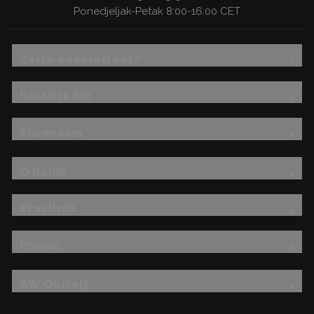
Ponedjeljak-Petak 8:00-16:00 CET
Zašto odabrati nas?
Istražite AW
Showroom
O nama
Pravilnik
Pomoć
AW Obitelj