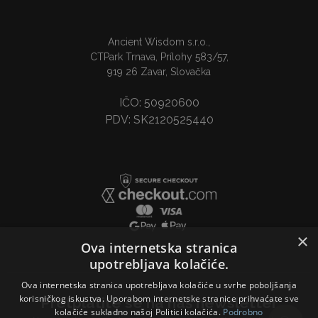
Ancient Wisdom s.r.o.,
CTPark Trnava, Prílohy 583/57,
919 26 Zavar, Slovačka
IČO: 50920600
PDV: SK2120525440
×
Ova internetska stranica
upotrebljava kolačiće.
Ova internetska stranica upotrebljava kolačiće u svrhe poboljšanja
korisničkog iskustva. Uporabom internetske stranice prihvaćate sve
Pretplatite se na naš newsletter
kolačiće sukladno našoj Politici kolačića.
Podrobno