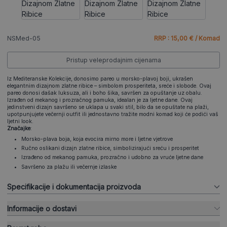
NSMed-05
RRP : 15,00 € / Komad
Pristup veleprodajnim cijenama
Iz Mediteranske Kolekcije, donosimo pareo u morsko-plavoj boji, ukrašen
elegantnim dizajnom zlatne ribice – simbolom prosperiteta, sreće i slobode. Ovaj
pareo donosi dašak luksuza, ali i boho šika, savršen za opuštanje uz obalu.
Izrađen od mekanog i prozračnog pamuka, idealan je za ljetne dane. Ovaj
jedinstveni dizajn savršeno se uklapa u svaki stil, bilo da se opuštate na plaži,
upotpunjujete večernji outfit ili jednostavno tražite modni komad koji će podići vaš
ljetni look.
Značajke
:
Morsko-plava boja, koja evocira mirno more i ljetne vjetrove
Ručno oslikani dizajn zlatne ribice, simbolizirajući sreću i prosperitet
Izrađeno od mekanog pamuka, prozračno i udobno za vruće ljetne dane
Savršeno za plažu ili večernje izlaske
Specifikacije i dokumentacija proizvoda
Informacije o dostavi