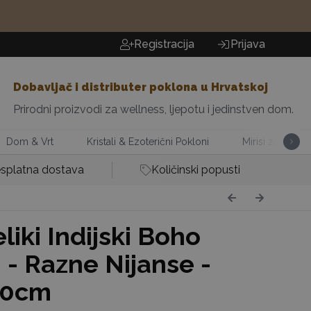
Registracija
Prijava
Dobavljač i distributer poklona u Hrvatskoj
Prirodni proizvodi za wellness, ljepotu i jedinstven dom.
Dom & Vrt
Kristali & Ezoterični Pokloni
Mirisi za Dom
splatna dostava
Količinski popusti
liki Indijski Boho
 - Razne Nijanse -
80cm