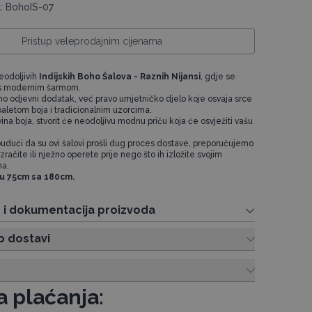
a: BohoIS-07
Pristup veleprodajnim cijenama
neodoljivih
Indijskih Boho Šalova - Raznih Nijansi
, gdje se
e s modernim šarmom.
amo odjevni dodatak, već pravo umjetničko djelo koje osvaja srce
letom boja i tradicionalnim uzorcima.
na boja, stvorit će neodoljivu modnu priču koja će osvježiti vašu
udući da su ovi šalovi prošli dug proces dostave, preporučujemo
zračite ili nježno operete prije nego što ih izložite svojim
ma.
su 75cm sa 180cm.
e i dokumentacija proizvoda
o dostavi
a plaćanja: