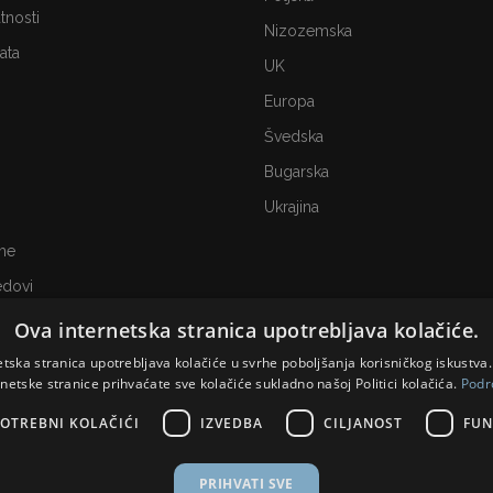
atnosti
Nizozemska
ata
UK
Europa
Švedska
Bugarska
Ukrajina
me
edovi
Ova internetska stranica upotrebljava kolačiće.
etska stranica upotrebljava kolačiće u svrhe poboljšanja korisničkog iskustv
rnetske stranice prihvaćate sve kolačiće sukladno našoj Politici kolačića.
Podr
OTREBNI KOLAČIĆI
IZVEDBA
CILJANOST
FUN
PRIHVATI SVE