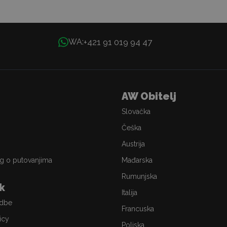
+421 91 019 94 47
WA:
AW Obitelj
Slovačka
Češka
Austrija
g o putovanjima
Mađarska
Rumunjska
ik
Italija
edbe
Francuska
icy
Poljska