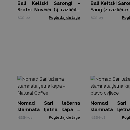
Bali Keltski Sarongi -
Bali Keltski Saro
Sretni Novčići (4 različite
Yang (4 različite
boje)
BCS-02
Pogledaj detalje
BCS-03
Pogl
Nomad Sari ležerna
Nomad Sari 
slamnata ljetna kapa –
slamnata ljet
Natural Coffee
Bež i plavo cvije
NSSH-02
Pogledaj detalje
NSSH-08
Pogl