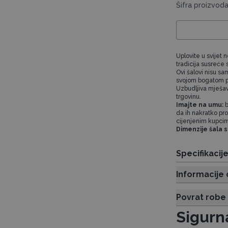
Šifra proizvod
Uplovite u svijet 
tradicija susreć
Ovi šalovi nisu s
svojom bogatom pa
Uzbudljiva mješavi
trgovinu.
Imajte na umu:
b
da ih nakratko pro
cijenjenim kupci
Dimenzije šala 
Specifikacij
Informacije 
Povrat robe
Sigurn