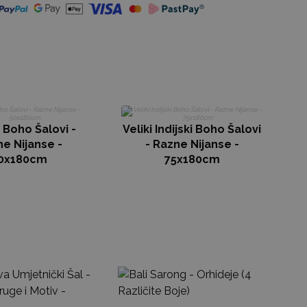
i Boho Šalovi -
Veliki Indijski Boho Šalovi
e Nijanse -
- Razne Nijanse -
0x180cm
75x180cm
Ba
Liš