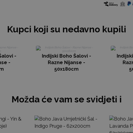
Kupci koji su nedavno kupili
Šalovi -
Indijski Boho Šalovi -
Indijsk
nse -
Razne Nijanse -
Razn
cm
50x180cm
5
Možda će vam se svidjeti i