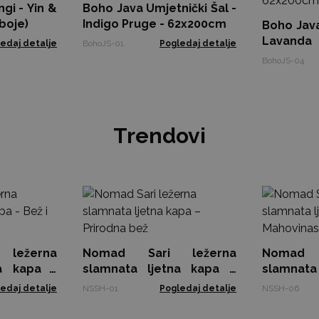
ngi - Yin &
Boho Java Umjetnički Šal -
 boje)
Indigo Pruge - 62x200cm
Boho Java
Lavanda 
edaj detalje
BohoJS-01
Pogledaj detalje
62x200c
BohoJS-04
Trendovi
ležerna
Nomad Sari ležerna
Nomad 
na kapa -
slamnata ljetna kapa –
slamnata
će
Prirodna bež
Mahovina
edaj detalje
NSSH-01
Pogledaj detalje
NSSH-06