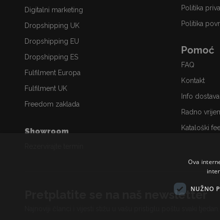
Politika priv
Digitalni marketing
Politika povr
Dropshipping UK
Dropshipping EU
Pomoć
Dropshipping ES
FAQ
Fulfilment Europa
Kontakt
Fulfilment UK
Info dostava
Freedom zaklada
Radno vrije
Kataloški fe
Showroom
Rezervirajte termin
Ova intern
inte
NUŽNO P
Pretplatite se na naš newsletter
Najnoviji članci i vijesti stižu u vašu pristiglu poštu svaki tjedan.