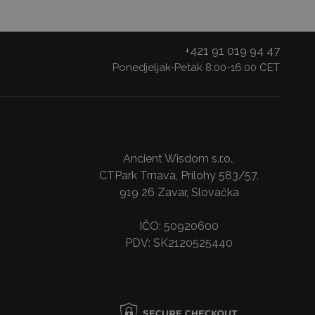
+421 91 019 94 47
Ponedjeljak-Petak 8:00-16:00 CET
Ancient Wisdom s.r.o.,
CTPark Trnava, Prílohy 583/57,
919 26 Zavar, Slovačka
IČO: 50920600
PDV: SK2120525440