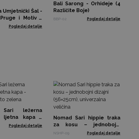
Bali Sarong - Orhideje (4
BBP
Različite Boje)
 Umjetnički Šal -
Pruge i Motiv -
BBP-02
Pogledaj detalje
m
Pogledaj detalje
Pa
10
CPT
Sari ležerna
 ljetna kapa -
Nomad Sari hippie traka
sto zelena
za kosu – jednobojni
Pogledaj detalje
dizajni (56×25cm),
NSHP-09
Pogledaj detalje
univerzalna veličina