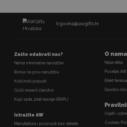
trgovina@awgifts.hr
O nama
Zašto odabrati nas?
Naša etika
Nema minimalne narudžbe
Početak AW
Bonus na prvu narudžbu
Efekt feniksa
Količinski popusti
Davidov blo
Gold reward članstvo
Kupi sada, plati kasnije (BNPL)
Praviln
Uvjeti i odr
Istražite AW
Cookies Pol
Manufaktura i proizvodi bez etikete