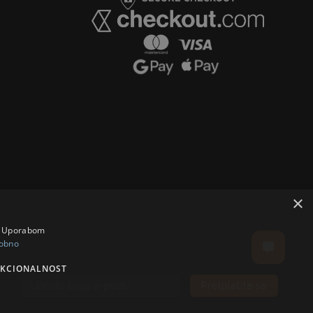
×
a. Uporabom
obno
KCIONALNOST
Pretplatite se
Email address