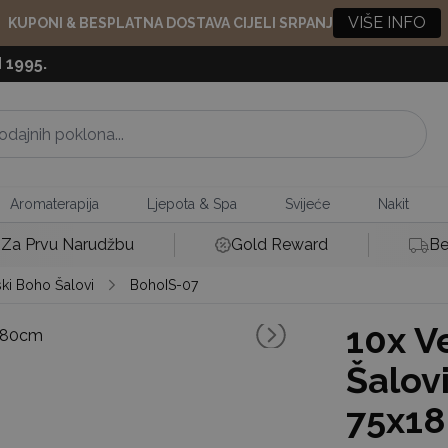
VIŠE INFO
KUPONI & BESPLATNA DOSTAVA CIJELI SRPANJ
 1995.
Aromaterapija
Ljepota & Spa
Svijeće
Nakit
Za Prvu Narudžbu
Gold Reward
Be
ski Boho Šalovi
BohoIS-07
10x
Ve
Šalovi
75x1