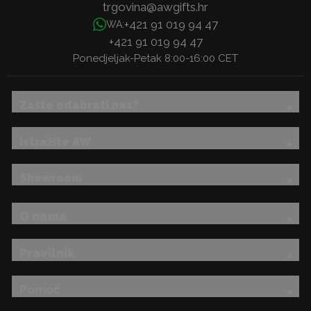
trgovina@awgifts.hr
+421 91 019 94 47
WA:
+421 91 019 94 47
Ponedjeljak-Petak 8:00-16:00 CET
Zašto odabrati nas?
Istražite AW
Showroom
O nama
Pravilnik
Pomoć