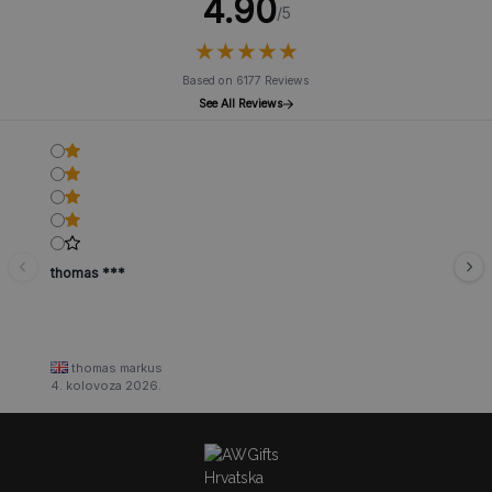
4.90
/5
★
★
★
★
★
★
★
★
★
★
Based on 6177 Reviews
See All Reviews
thomas ***
thomas markus
4. kolovoza 2026.