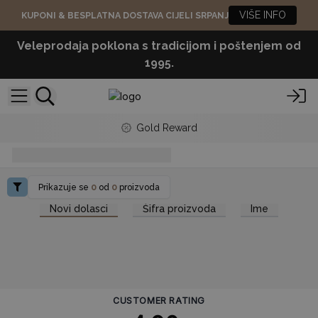
VIŠE INFO
KUPONI & BESPLATNA DOSTAVA CIJELI SRPANJ
Veleprodaja poklona s tradicijom i poštenjem od
1995.
Gold Reward
esencijalna-ulja-miris-sobe
Prikazuje se
0
od
0
proizvoda
Novi dolasci
Šifra proizvoda
Ime
CUSTOMER RATING