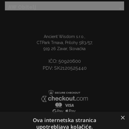
AW Obitelj
Ancient Wisdom s.r.o.,
CTPark Trnava, Prílohy 583/57,
919 26 Zavar, Slovačka
IČO: 50920600
PDV: SK2120525440
×
Ova internetska stranica
upotrebljava kolačiće.