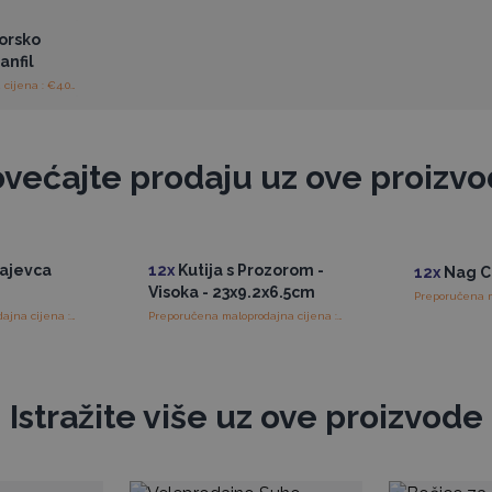
orsko
anfil
Preporučena maloprodajna cijena : €4.05/Difuzor
većajte prodaju uz ove proizv
Čajevca
12x
Kutija s Prozorom -
12x
Nag C
Visoka - 23x9.2x6.5cm
Preporučena maloprodajna cijena : €3.75/komad
Preporučena maloprodajna cijena : €0.63/komad
Istražite više uz ove proizvode