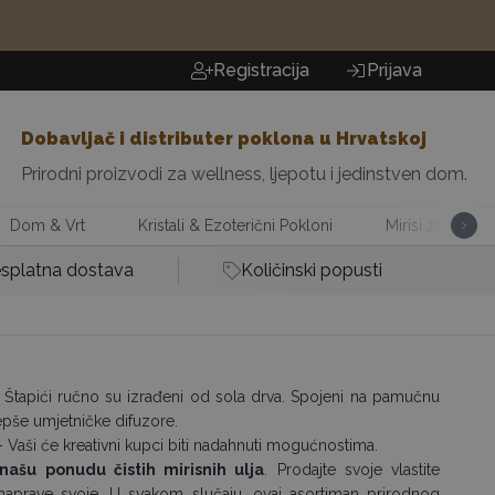
Registracija
Prijava
Dobavljač i distributer poklona u Hrvatskoj
Prirodni proizvodi za wellness, ljepotu i jedinstven dom.
Dom & Vrt
Kristali & Ezoterični Pokloni
Mirisi za Dom
splatna dostava
Količinski popusti
 Štapići ručno su izrađeni od sola drva. Spojeni na pamučnu
jljepše umjetničke difuzore.
 - Vaši će kreativni kupci biti nadahnuti mogućnostima.
našu ponudu čistih mirisnih ulja
. Prodajte svoje vlastite
naprave svoje. U svakom slučaju, ovaj asortiman prirodnog