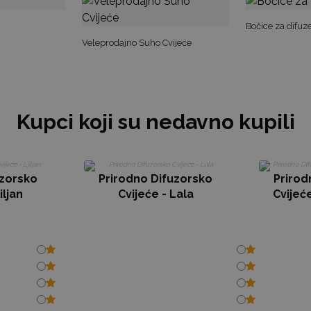
Bočice za difuz
Veleprodajno Suho Cvijeće
Kupci koji su nedavno kupili
uzorsko
Prirodno Difuzorsko
Prirod
iljan
Cvijeće - Lala
Cvijeće