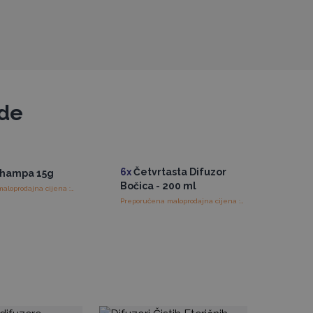
ode
6x
Četvrtasta Difuzor
hampa 15g
Bočica - 200 ml
Preporučena maloprodajna cijena : €2.00/komad
Preporučena maloprodajna cijena : €4.99/bočica