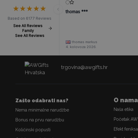
★
★
★
★
★
★
★
★
★
★
thomas ***
Based on 6177 Reviews
See All Reviews
Family
See All Reviews
thomas markus
4. kolovoza 2026.
trgovina@awgifts.hr
O nama
Zašto odabrati nas?
Naša etika
Nema minimalne narudžbe
Početak AW
Bonus na prvu narudžbu
Efekt feniksa
Količinski popusti