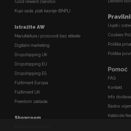
Davidov blo
Gold reward članstvo
Kupi sada, plati kasnije (BNPL)
Praviln
Uvjeti i odr
Istražite AW
Cookies Pol
Manufaktura i proizvodi bez etikete
Politika priv
Digitalni marketing
Politika povr
Dropshipping UK
Dropshipping EU
Pomoć
Dropshipping ES
FAQ
Fulfilment Europa
Kontakt
Fulfilment UK
Info dostava
Freedom zaklada
Radno vrije
Kataloški fe
Showroom
Rezervirajte termin