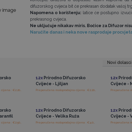
difuzorskog cvijeća bit će prekrasan dodatak vašoj trg
Napomena o korištenju:
latice će postupno izvući b
prekrasnog cvijeća.
Ne uključuje nikakav miris. Bočice za Difuzor ni
Naručite danas i neka nove rasprodaje procvjetaj
Novi dolasci
ajnim
Pristup veleprodajnim
Pris
cijenama
orsko
12x
Prirodno Difuzorsko
12x
Prirod
Cvijeće - Ljiljan
Cvijeće - 
Preporučena maloprodajna cijena : €2.20/Difuzor
Preporučena maloprodajna cijena : €2.20/Difuzor
ajnim
Pristup veleprodajnim
Pris
cijenama
orsko
12x
Prirodno Difuzorsko
12x
Prirod
aranfil
Cvijeće - Velika Ruža
Cvijeće - V
Preporučena maloprodajna cijena : €2.50/Difuzor
Preporučena maloprodajna cijena : €4.05/Difuzor
ajnim