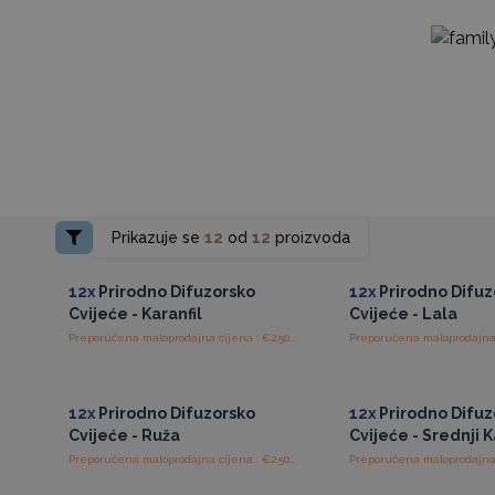
Prikazuje se
12
od
12
proizvoda
Pristup veleprodajnim
Pristup veleprod
cijenama
cijenama
12x
Prirodno Difuzorsko
12x
Prirodno Difuz
Cvijeće - Karanfil
Cvijeće - Lala
Preporučena maloprodajna cijena : €2.50/Difuzor
Pristup veleprodajnim
Pristup veleprod
cijenama
cijenama
12x
Prirodno Difuzorsko
12x
Prirodno Difuz
Cvijeće - Ruža
Cvijeće - Srednji K
Preporučena maloprodajna cijena : €2.50/Difuzor
Pristup veleprodajnim
Pristup veleprod
cijenama
cijenama