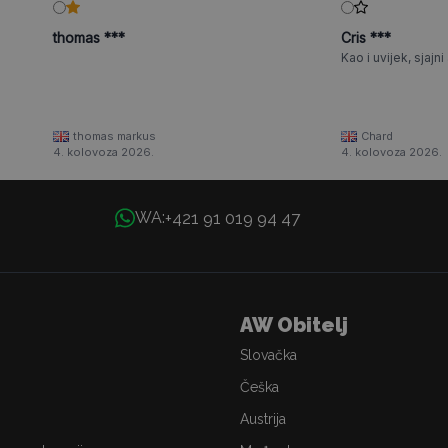
thomas ***
Cris ***
Kao i uvijek, sjajni a
thomas markus
Chard
4. kolovoza 2026.
4. kolovoza 2026.
+421 91 019 94 47
WA:
AW Obitelj
Slovačka
Češka
Austrija