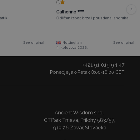
Catherine ***
rtikli.
Odličan izbor, brza i pouzdana isporuka
See original
Nottingham
See original
4. kolovoza 2026.
+421 91 019 94 47
Ponedjeljak-Petak 8:00-16:00 CET
Ancient Wisdom s.r.o.,
CTPark Trnava, Prílohy 583/57,
919 26 Zavar, Slovačka