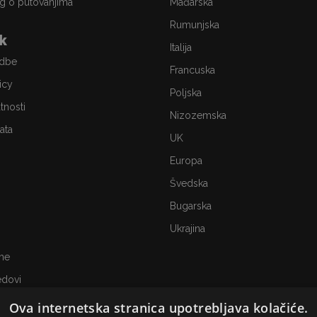
g o putovanjima
Mađarska
Rumunjska
ik
Italija
edbe
Francuska
icy
Poljska
atnosti
Nizozemska
ata
UK
Europa
Švedska
Bugarska
Ukrajina
me
edovi
Ova internetska stranica upotrebljava kolačiće.