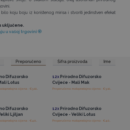
ovini.
ilo koju boju iz korištenog mirisa i stvoriti jedinstven efekat
su uključene.
u u vašoj trgovini 🏵
Preporučeno
Šifra proizvoda
Ime
tup veleprodajnim
Pristup veleprodajnim
cijenama
cijenama
no Difuzorsko
12x
Prirodno Difuzorsko
Mali Lotus
Cvijeće - Mali Mak
Preporučena maloprodajna cijena : €3.10/Difuzor
Preporučena maloprodajna cijena : €3.10/Difuzor
tup veleprodajnim
Pristup veleprodajnim
cijenama
cijenama
no Difuzorsko
12x
Prirodno Difuzorsko
eliki Ljiljan
Cvijeće - Veliki Lotus
Preporučena maloprodajna cijena : €4.05/Difuzor
Preporučena maloprodajna cijena : €4.05/Difuzor