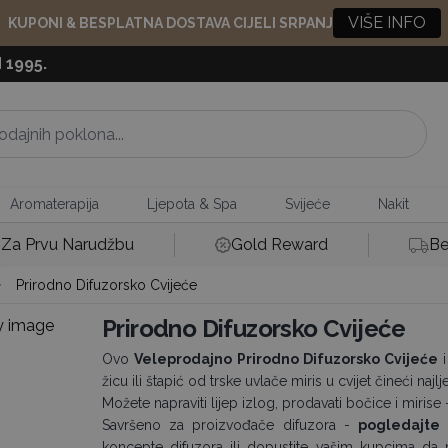
VIŠE INFO
KUPONI & BESPLATNA DOSTAVA CIJELI SRPANJ
 1995.
Aromaterapija
Ljepota & Spa
Svijeće
Nakit
Za Prvu Narudžbu
Gold Reward
Be
Prirodno Difuzorsko Cvijeće
Prirodno Difuzorsko Cvijeće
Ovo
Veleprodajno Prirodno Difuzorsko Cvijeće
i
žicu ili štapić od trske uvlače miris u cvijet čineći na
Možete napraviti lijep izlog, prodavati bočice i mirise
Savršeno za proizvođače difuzora -
pogledajte 
koncepte difuzora ili dopustite vašim kupcima da 