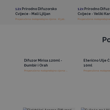
12x
Prirodno Difuzorsko
12x
Prirodno Difuz
Cvijeće - Mali Ljiljan
Cvijeće - Veliki Kar
Preporučena maloprodajna cijena : €3.10/Difuzor
Po
Difuzor Mirisa 120ml -
Eterično Ulje 
Đumbir i Orah
10ml
Preporučena maloprodajna cijena : €18.75/set