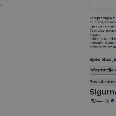
vu
Veleprodajno Mi
drugim uljem napr
ulje koje se korist
Osim toga, njegov
kupaca.
Pakiranje sadrži 1
kamenje i slično. 
proizvod za svaku
Specifikacij
Informacije 
Povrat robe
Sigurn