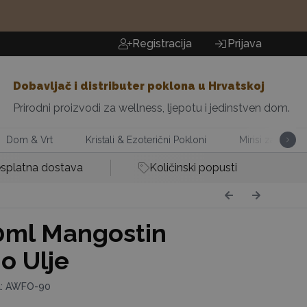
Registracija
Prijava
Dobavljač i distributer poklona u Hrvatskoj
Prirodni proizvodi za wellness, ljepotu i jedinstven dom.
Dom & Vrt
Kristali & Ezoterični Pokloni
Mirisi za Dom
splatna dostava
Količinski popusti
ml Mangostin
o Ulje
da: AWFO-90