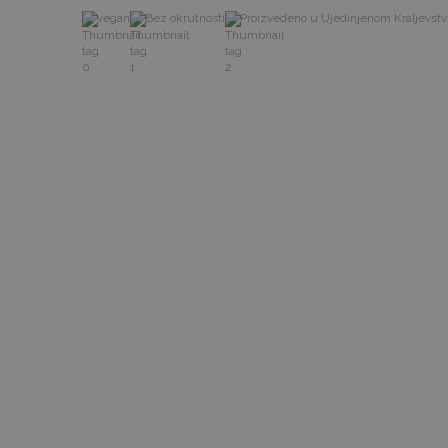
vegan
Bez okrutnosti
Proizvedeno u Ujedinjenom Kraljevst