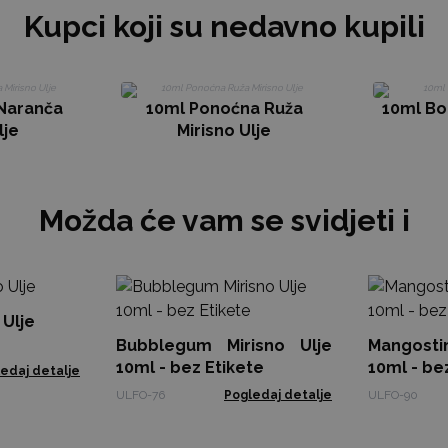
Kupci koji su nedavno kupili
Naranča
10ml Ponoćna Ruža
10ml Bo
lje
Mirisno Ulje
Možda će vam se svidjeti i
 Ulje
Bubblegum Mirisno Ulje
Mangosti
10ml - bez Etikete
10ml - be
edaj detalje
ULFO-76
Pogledaj detalje
ULFO-90