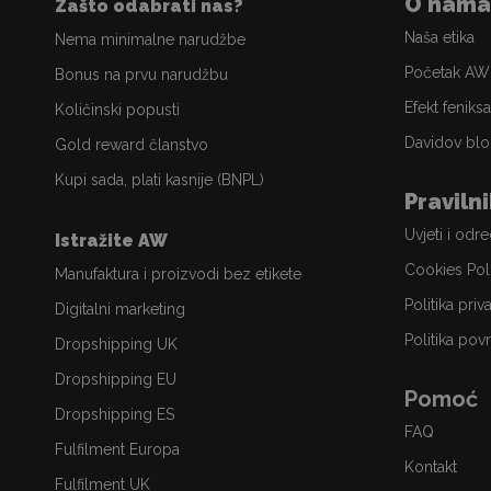
O nama
Zašto odabrati nas?
Naša etika
Nema minimalne narudžbe
Početak AW
Bonus na prvu narudžbu
Efekt feniksa
Količinski popusti
Davidov blo
Gold reward članstvo
Kupi sada, plati kasnije (BNPL)
Praviln
Uvjeti i odr
Istražite AW
Cookies Pol
Manufaktura i proizvodi bez etikete
Politika priv
Digitalni marketing
Politika povr
Dropshipping UK
Dropshipping EU
Pomoć
Dropshipping ES
FAQ
Fulfilment Europa
Kontakt
Fulfilment UK