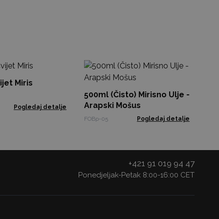
Ar
Cv
jet Miris
500ml (Čisto) Mirisno Ulje -
Aro
Arapski Mošus
Pogledaj detalje
FOBp-05
Pogledaj detalje
+421 91 019 94 47
Ponedjeljak-Petak 8:00-16:00 CET