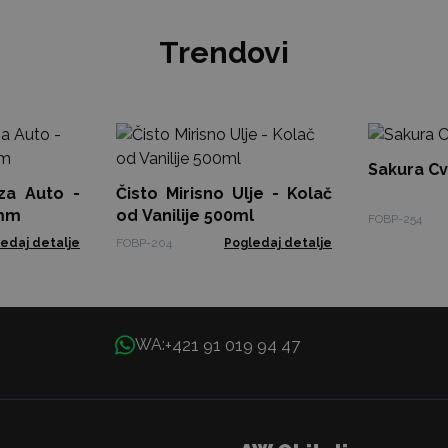
Trendovi
Sakura Cvi
za Auto -
Čisto Mirisno Ulje - Kolač
 mm
od Vanilije 500ml
FOBP-254
edaj detalje
FOBP-204
Pogledaj detalje
+421 91 019 94 47
WA: