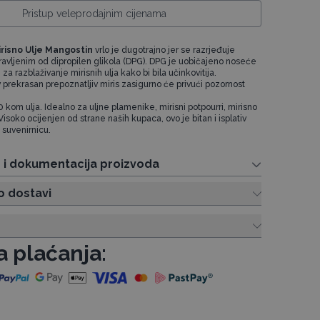
Pristup veleprodajnim cijenama
risno Ulje Mangostin
vrlo je dugotrajno jer se razrjeđuje
avljenim od dipropilen glikola (DPG).
DPG je uobičajeno noseće
i za razblaživanje mirisnih ulja kako bi bila učinkovitija.
 prekrasan prepoznatljiv miris zasigurno će privući pozornost
0 kom ulja. Idealno za uljne plamenike, mirisni potpourri, mirisno
Visoko ocijenjen od strane naših kupaca, ovo je bitan i isplativ
 suvenirnicu.
e i dokumentacija proizvoda
o dostavi
a plaćanja: