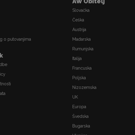
AW Obitelj
Slovačka
Češka
Austrija
g o putovanjima
Mađarska
Rumunjska
ik
Italija
edbe
Francuska
icy
Poljska
atnosti
Nizozemska
ata
UK
Europa
Švedska
Bugarska