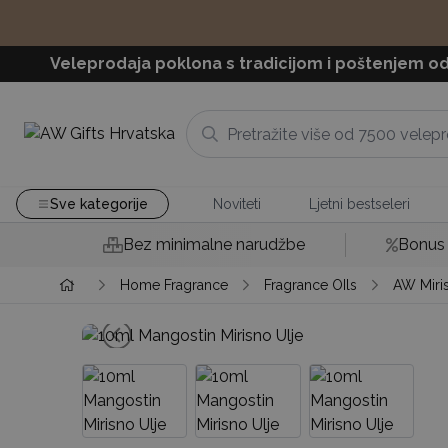
Veleprodaja poklona s tradicijom i poštenjem od
Sve kategorije
Noviteti
Ljetni bestseleri
Bez minimalne narudžbe
Bonus 
Home Fragrance
Fragrance OIls
AW Miris