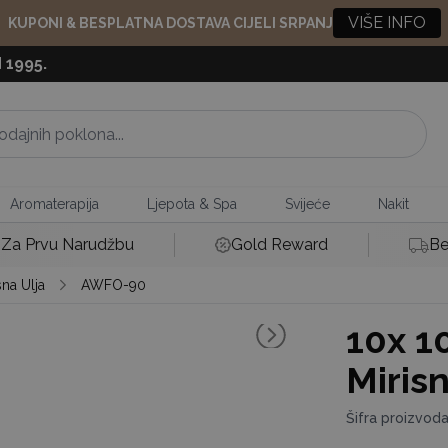
VIŠE INFO
KUPONI & BESPLATNA DOSTAVA CIJELI SRPANJ
 1995.
Aromaterapija
Ljepota & Spa
Svijeće
Nakit
Za Prvu Narudžbu
Gold Reward
Be
na Ulja
AWFO-90
10x
10
Mirisn
Šifra proizvo