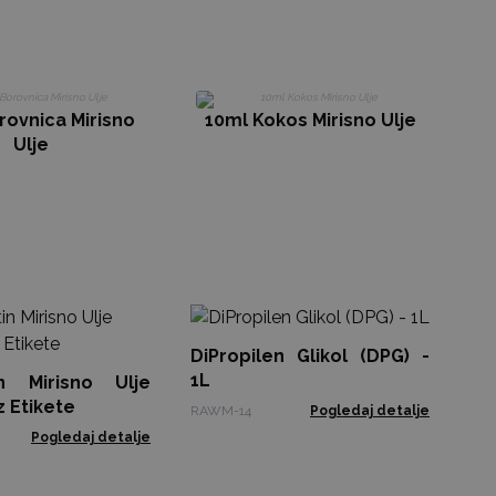
rovnica Mirisno
10ml Kokos Mirisno Ulje
Ulje
Bi
Me
DiPropilen Glikol (DPG) -
1L
n Mirisno Ulje
SPB
z Etikete
RAWM-14
Pogledaj detalje
Pogledaj detalje