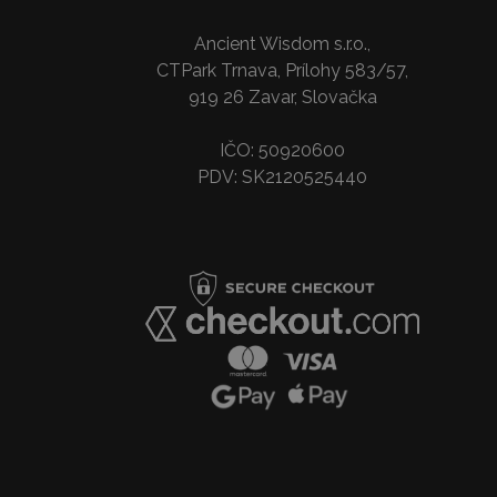
Ancient Wisdom s.r.o.,
CTPark Trnava, Prílohy 583/57,
919 26 Zavar, Slovačka
IČO: 50920600
PDV: SK2120525440