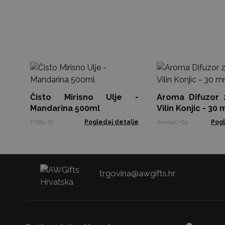
Čisto Mirisno Ulje -
Aroma Difuzor 
Mandarina 500ml
Vilin Konjic - 30
FOBp-71
Pogledaj detalje
AromaC-04
Pogl
trgovina@awgifts.hr