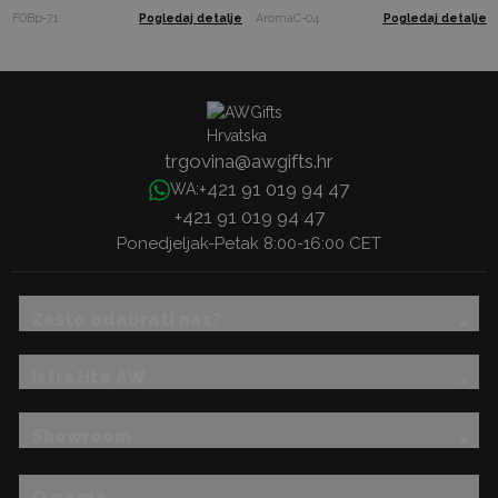
FOBp-71
Pogledaj detalje
AromaC-04
Pogledaj detalje
trgovina@awgifts.hr
+421 91 019 94 47
WA:
+421 91 019 94 47
Ponedjeljak-Petak 8:00-16:00 CET
Zašto odabrati nas?
Istražite AW
Showroom
O nama