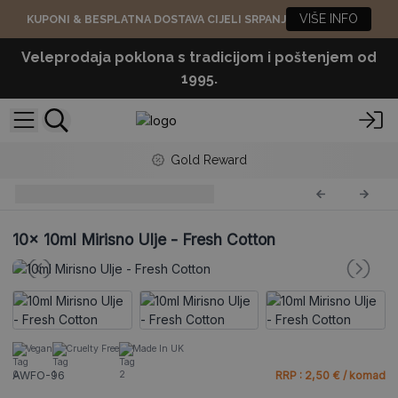
VIŠE INFO
KUPONI & BESPLATNA DOSTAVA CIJELI SRPANJ
Veleprodaja poklona s tradicijom i poštenjem od
1995.
Gold Reward
AW Mirisna Ulja
AWFO-96
10x
10ml Mirisno Ulje - Fresh Cotton
Vegan
Cruelty Free
Made In UK
AWFO-96
RRP : 2,50 € / komad