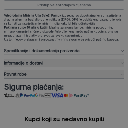
Pristup veleprodajnim cijenama
Veleprodajna Mirisna Ulja Svježi Pamuk
izuzetno su dugotrajna jer su razrijeđena
drugim uljem na bazi dipropilen glikola (DPG). DPG je uobičajeno bazno ulje koje
se koristi za razrjeđivanje mirisnih ulja kako bi bila učinkovitija.
Pakirana su po 10 ulja u kutiji
. Idealna za aroma lampe, mirisne potpourrije,
mirisno kamenje i slične proizvode. Vrlo cijenjena među našim kupcima, ona su
nezaobilazan i isplativ proizvod za svaku suvenirnicu.
Uz to, njegov prekrasan i prepoznatljiv miris sigurno će privući pažnju kupaca.
Specifikacije i dokumentacija proizvoda
Informacije o dostavi
Povrat robe
Sigurna plaćanja:
Kupci koji su nedavno kupili