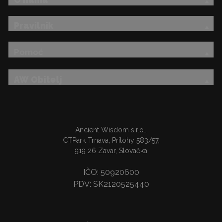
Pravilnik
Pomoć
AW Obitelj
Ancient Wisdom s.r.o.,
CTPark Trnava, Prílohy 583/57,
919 26 Zavar, Slovačka
IČO: 50920600
PDV: SK2120525440