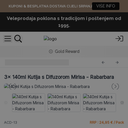
VIŠE INFO
KUPONI & BESPLATNA DOSTAVA CIJELI SRPANJ
Veleprodaja poklona s tradicijom i poštenjem od
1995.
Gold Reward
Difuzor Mirisa 140ml
ACD-13
3x
140ml Kutija s Difuzorom Mirisa - Rabarbara
ACD-13
RRP : 24,95 € / Pack