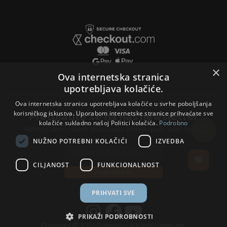
×
Ova internetska stranica
upotrebljava kolačiće.
Ova internetska stranica upotrebljava kolačiće u svrhe poboljšanja
korisničkog iskustva. Uporabom internetske stranice prihvaćate sve
Pretplatite se na naš newsletter
kolačiće sukladno našoj Politici kolačića.
Podrobno
Najnoviji članci i vijesti stižu u vašu pristiglu poštu svaki tjedan.
NUŽNO POTREBNI KOLAČIĆI
IZVEDBA
Email address
CILJANOST
FUNKCIONALNOST
Pretplatite se
PRIHVATI SVE
PRIKAŽI PODROBNOSTI
Copyright © 2024 Company, All rights reserved.