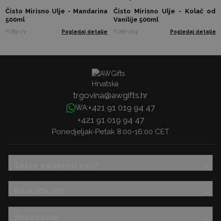
Čisto Mirisno Ulje - Mandarina
Čisto Mirisno Ulje - Kolač od
500ml
Vanilije 500ml
FOBp-71
Pogledaj detalje
FOBP-204
Pogledaj detalje
trgovina@awgifts.hr
+421 91 019 94 47
WA:
+421 91 019 94 47
Ponedjeljak-Petak 8:00-16:00 CET
Zašto odabrati nas?
Istražite AW
Showroom