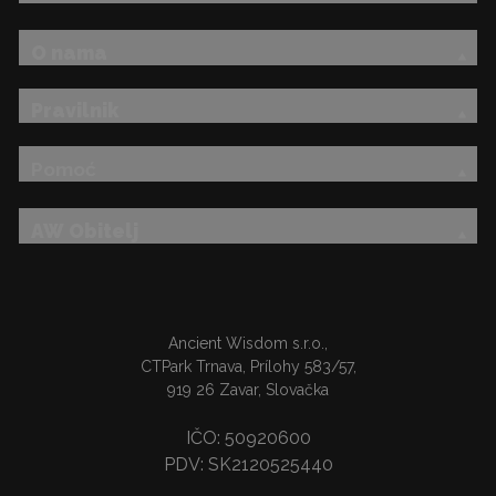
O nama
Pravilnik
Pomoć
AW Obitelj
Ancient Wisdom s.r.o.,
CTPark Trnava, Prílohy 583/57,
919 26 Zavar, Slovačka
IČO: 50920600
PDV: SK2120525440