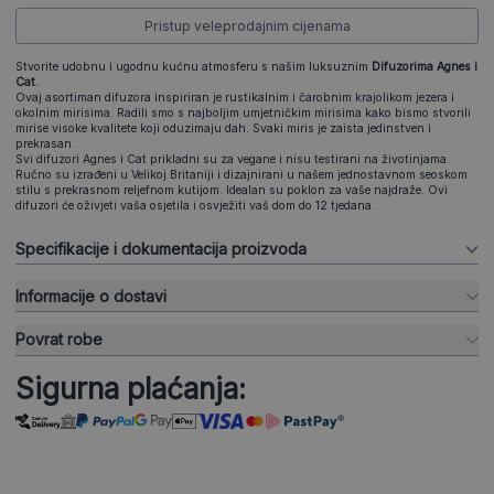
Pristup veleprodajnim cijenama
Stvorite udobnu i ugodnu kućnu atmosferu s našim luksuznim
Difuzorima Agnes i
Cat.
Ovaj asortiman difuzora inspiriran je rustikalnim i čarobnim krajolikom jezera i
okolnim mirisima. Radili smo s najboljim umjetničkim mirisima kako bismo stvorili
mirise visoke kvalitete koji oduzimaju dah. Svaki miris je zaista jedinstven i
prekrasan.
Svi difuzori Agnes i Cat prikladni su za vegane i nisu testirani na životinjama.
Ručno su izrađeni u Velikoj Britaniji i dizajnirani u našem jednostavnom seoskom
stilu s prekrasnom reljefnom kutijom. Idealan su poklon za vaše najdraže. Ovi
difuzori će oživjeti vaša osjetila i osvježiti vaš dom do 12 tjedana.
Specifikacije i dokumentacija proizvoda
Informacije o dostavi
Povrat robe
Sigurna plaćanja: