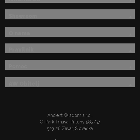
Showroom
O nama
Pravilnik
Pomoć
AW Obitelj
Ancient Wisdom s.r.o.,
CTPark Trnava, Prílohy 583/57,
919 26 Zavar, Slovačka