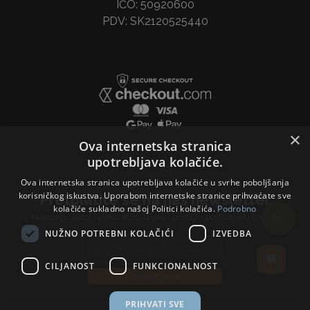
IČO: 50920600
PDV: SK2120525440
×
Ova internetska stranica
upotrebljava kolačiće.
Ova internetska stranica upotrebljava kolačiće u svrhe poboljšanja
korisničkog iskustva. Uporabom internetske stranice prihvaćate sve
Pretplatite se na naš newsletter
kolačiće sukladno našoj Politici kolačića.
Podrobno
Najnoviji članci i vijesti stižu u vašu pristiglu poštu svaki tjedan.
NUŽNO POTREBNI KOLAČIĆI
IZVEDBA
Email address
CILJANOST
FUNKCIONALNOST
Pretplatite se
PRIHVATI SVE