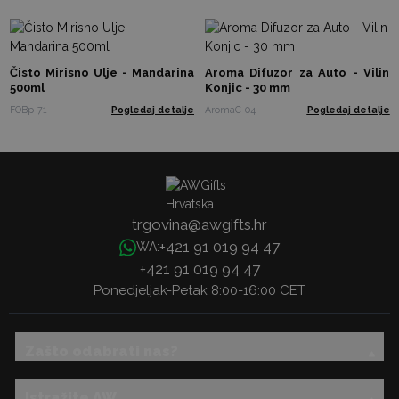
Čisto Mirisno Ulje - Mandarina
Aroma Difuzor za Auto - Vilin
500ml
Konjic - 30 mm
FOBp-71
Pogledaj detalje
AromaC-04
Pogledaj detalje
trgovina@awgifts.hr
+421 91 019 94 47
WA:
+421 91 019 94 47
Ponedjeljak-Petak 8:00-16:00 CET
Zašto odabrati nas?
Istražite AW