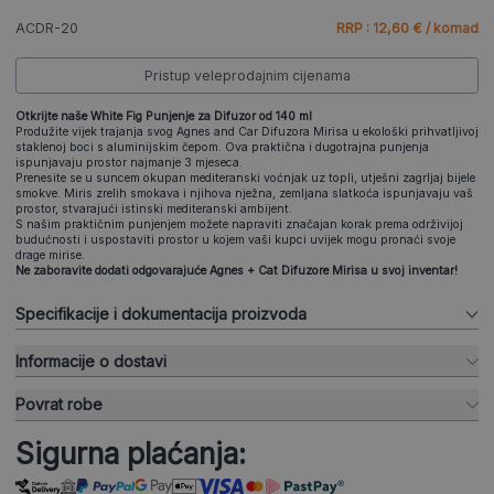
ACDR-20
RRP : 12,60 € / komad
Pristup veleprodajnim cijenama
Otkrijte naše
White Fig
Punjenje za Difuzor od 140 ml
Produžite vijek trajanja svog Agnes and Car Difuzora Mirisa u ekološki prihvatljivoj
staklenoj boci s aluminijskim čepom. Ova praktična i dugotrajna punjenja
ispunjavaju prostor najmanje 3 mjeseca.
Prenesite se u suncem okupan mediteranski voćnjak uz topli, utješni zagrljaj bijele
smokve. Miris zrelih smokava i njihova nježna, zemljana slatkoća ispunjavaju vaš
prostor, stvarajući istinski mediteranski ambijent.
S našim praktičnim punjenjem možete napraviti značajan korak prema održivijoj
budućnosti i uspostaviti prostor u kojem vaši kupci uvijek mogu pronaći svoje
drage mirise.
Ne zaboravite dodati odgovarajuće Agnes + Cat Difuzore Mirisa u svoj inventar!
Specifikacije i dokumentacija proizvoda
Informacije o dostavi
Povrat robe
Sigurna plaćanja: