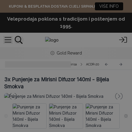
VIŠE INFO
KUPONI & BESPLATNA DOSTAVA CIJELI SRPANJ
Veleprodaja poklona s tradicijom i poštenjem od
1995.
Gold Reward
Agnes + Cat Dopuna za Difuzor Mirisa
ACDR-20
3x
Punjenje za Mirisni Difuzor 140ml - Bijela
Smokva