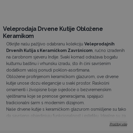
Veleprodaja Drvene Kutije Obložene
Keramikom
Otkrijte našu pažljivo odabranu kolekciju
Veleprodajnih
Drvenih Kutija s Keramičkom Završnicom
, ručno izrađenih
na čarobnom sjeveru Indije. Svaki komad odražava bogatu
kulturnu baštinu i vrhunsku izradu, što ih čini savršenim
dodatkom vašoj ponudi poklon-asortimana.
Obložene profinjenom keramičkom glazurom, ove drvene
kutije unose dozu elegancije u svaki prostor. Raskošni
ornamenti i živopisne boje svjedoče o bezvremenskim
vještinama koje se prenose generacijama, spajajući
tradicionalni šarm s modernim dizajnom.
Naše drvene kutije s keramičkom glazurom osmišljene su tako
da savršeno objedinjuju funkcionalnost i estetiku. Idealne su za
pohranu nakita, dragocjenih uspomena, uredskog pribora ili za
Pročitaj više
organizaciju svakodnevnih sitnica, nudeći praktična i svestrana