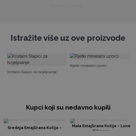
Show 7 more
Istražite više uz ove proizvode
En
Rijetki mineralni uzorci
Kristalni Štapići za Iscjeljivanje
Kupci koji su nedavno kupili
Mala Emajlirana Kutija – Lune
Srednja Emajlirana Kutija –
D'Amore
The Moon Made me Do It