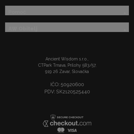
Pomoć
AW Obitelj
Ancient Wisdom s.r.o.,
CTPark Trnava, Prílohy 583/57,
919 26 Zavar, Slovačka
IČO: 50920600
PDV: SK2120525440