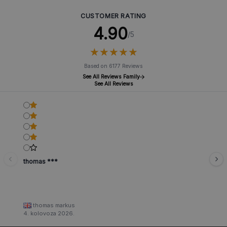
CUSTOMER RATING
4.90
/5
★
★
★
★
★
★
★
★
★
★
Based on 6177 Reviews
See All Reviews Family
See All Reviews
thomas ***
thomas markus
4. kolovoza 2026.