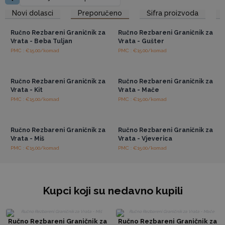
Donesite prirodu u svoju trgovinu i ponudite svojim
Pristup veleprodajnim
Pristup veleprodajnim
Novi dolasci
Preporučeno
Šifra proizvoda
cijenama
cijenama
kupcima ove lijepe i funkcionalne predmete.
Ručno Rezbareni Graničnik za
Ručno Rezbareni Graničnik za
Vrata - Beba Tuljan
Vrata - Gušter
PMC : €15.00/komad
PMC : €15.00/komad
Pristup veleprodajnim
Pristup veleprodajnim
cijenama
cijenama
Ručno Rezbareni Graničnik za
Ručno Rezbareni Graničnik za
Vrata - Kit
Vrata - Mače
PMC : €15.00/komad
PMC : €15.00/komad
Pristup veleprodajnim
Pristup veleprodajnim
cijenama
cijenama
Ručno Rezbareni Graničnik za
Ručno Rezbareni Graničnik za
Vrata - Miš
Vrata - Vjeverica
PMC : €15.00/komad
PMC : €15.00/komad
Kupci koji su nedavno kupili
Ručno Rezbareni Graničnik za
Ručno Rezbareni Graničnik za