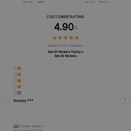
Vrata - Miš
Vrata - Mače
CUSTOMER RATING
4.90
/5
★
★
★
★
★
★
★
★
★
★
Based on 6177 Reviews
See All Reviews Family
See All Reviews
thomas ***
thomas markus
4. kolovoza 2026.