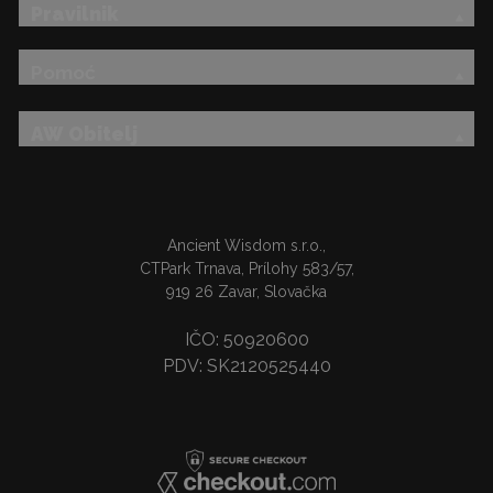
Pravilnik
Pomoć
AW Obitelj
Ancient Wisdom s.r.o.,
CTPark Trnava, Prílohy 583/57,
919 26 Zavar, Slovačka
IČO: 50920600
PDV: SK2120525440