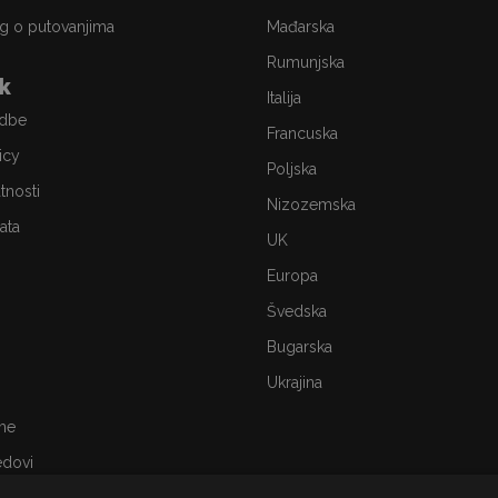
g o putovanjima
Mađarska
Rumunjska
ik
Italija
edbe
Francuska
icy
Poljska
atnosti
Nizozemska
ata
UK
Europa
Švedska
Bugarska
Ukrajina
me
edovi