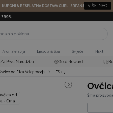
VIŠE INFO
KUPONI & BESPLATNA DOSTAVA CIJELI SRPANJ
 1995.
Aromaterapija
Ljepota & Spa
Svijeće
Nakit
Za Prvu Narudžbu
Gold Reward
Be
Ovčice od Filca Veleprodaja
LFS-03
Ovčic
Šifra proizvod