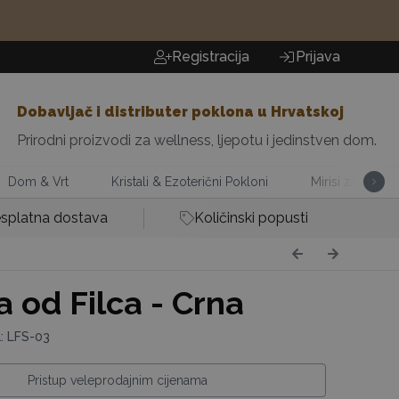
Registracija
Prijava
Dobavljač i distributer poklona u Hrvatskoj
Prirodni proizvodi za wellness, ljepotu i jedinstven dom.
Dom & Vrt
Kristali & Ezoterični Pokloni
Mirisi za Dom
splatna dostava
Količinski popusti
a od Filca - Crna
a: LFS-03
Pristup veleprodajnim cijenama