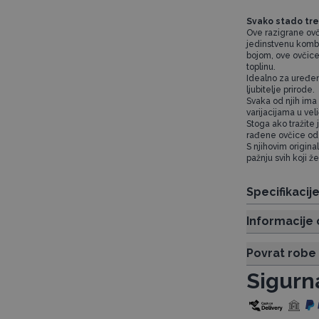
Svako stado tre
Ove razigrane ovč
jedinstvenu kombi
bojom, ove ovčice
toplinu.
Idealno za uređenj
ljubitelje prirode.
Svaka od njih ima 
varijacijama u vel
Stoga ako tražite 
rađene ovčice od 
S njihovim origina
pažnju svih koji 
Specifikacij
Informacije 
Povrat robe
Sigurn