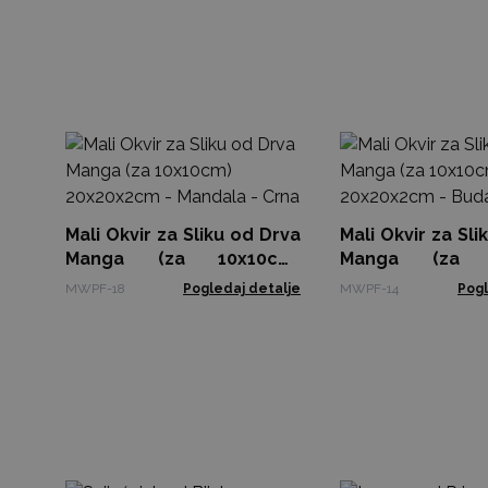
Mali Okvir za Sliku od Drva
Mali Okvir za Sli
Manga (za 10x10cm)
Manga (za 1
20x20x2cm - Mandala -
20x20x2cm - Bud
MWPF-18
Pogledaj detalje
MWPF-14
Pogl
Crna