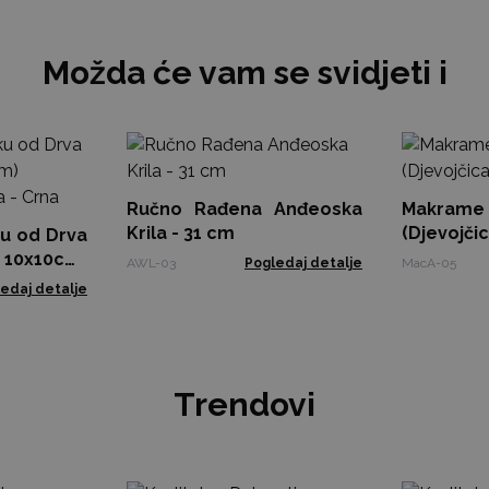
Možda će vam se svidjeti i
Ručno Rađena Anđeoska
Makrame
Krila - 31 cm
(Djevojčic
ku od Drva
0x10cm)
AWL-03
Pogledaj detalje
MacA-05
a - Crna
edaj detalje
Trendovi