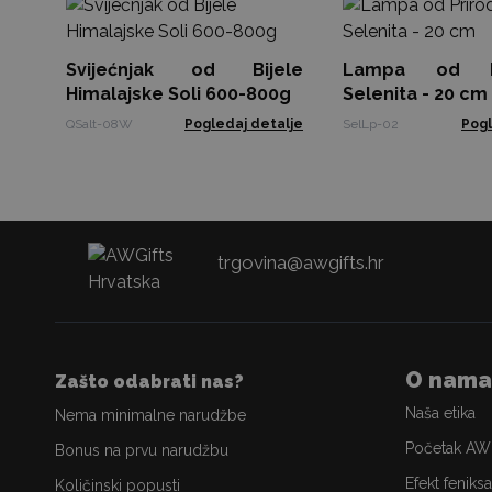
Svijećnjak od Bijele
Lampa od Pr
Himalajske Soli 600-800g
Selenita - 20 cm
QSalt-08W
Pogledaj detalje
SelLp-02
Pogl
trgovina@awgifts.hr
O nama
Zašto odabrati nas?
Naša etika
Nema minimalne narudžbe
Početak AW
Bonus na prvu narudžbu
Efekt feniksa
Količinski popusti