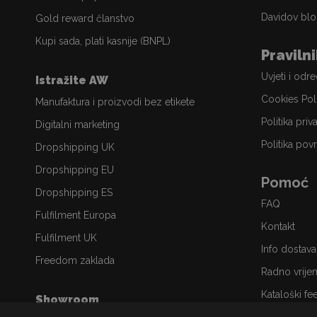
Davidov blo
Gold reward članstvo
Kupi sada, plati kasnije (BNPL)
Praviln
Uvjeti i odr
Istražite AW
Cookies Pol
Manufaktura i proizvodi bez etikete
Politika priv
Digitalni marketing
Politika povr
Dropshipping UK
Dropshipping EU
Pomoć
Dropshipping ES
FAQ
Fulfilment Europa
Kontakt
Fulfilment UK
Info dostava
Freedom zaklada
Radno vrije
Kataloški fe
Showroom