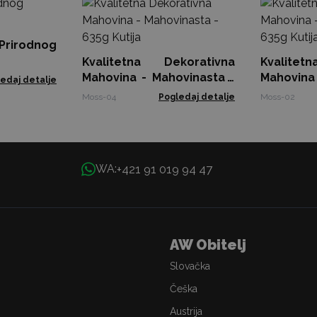
irodnog
Kvalitetna Dekorativna
Kvalitet
Mahovina - Mahovinasta -
Mahovina -
edaj detalje
635g Kutija
635g Kuti
Moss-04
Pogledaj detalje
Moss-02
+421 91 019 94 47
WA:
AW Obitelj
Slovačka
Češka
Austrija