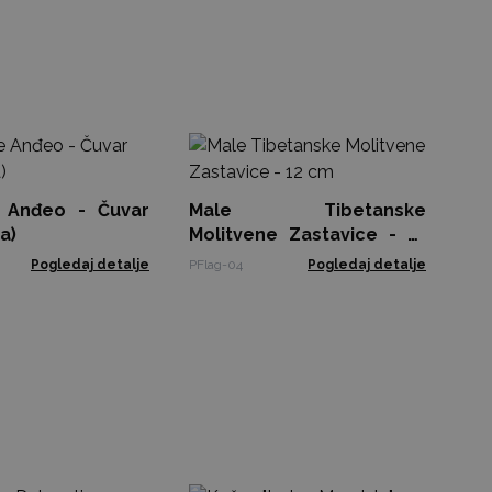
Ma
(D
 Anđeo - Čuvar
Male Tibetanske
Mac
a)
Molitvene Zastavice - 12
cm
Pogledaj detalje
PFlag-04
Pogledaj detalje