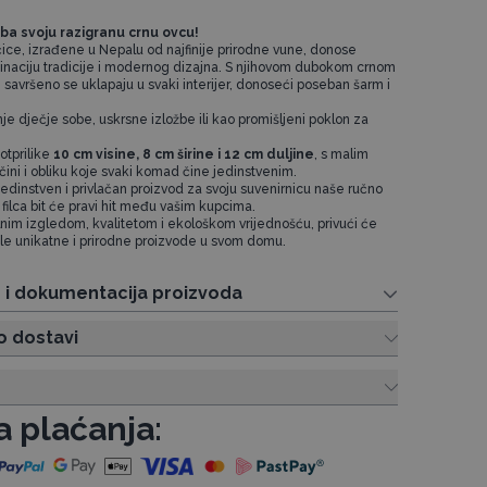
ba svoju razigranu crnu ovcu!
ice, izrađene u Nepalu od najfinije prirodne vune, donose
naciju tradicije i modernog dizajna. S njihovom dubokom crnom
 savršeno se uklapaju u svaki interijer, donoseći poseban šarm i
e dječje sobe, uskrsne izložbe ili kao promišljeni poklon za
otprilike
10 cm visine, 8 cm širine i 12 cm duljine
, s malim
ičini i obliku koje svaki komad čine jedinstvenim.
jedinstven i privlačan proizvod za svoju suvenirnicu naše ručno
filca bit će pravi hit među vašim kupcima.
lnim izgledom, kvalitetom i ekološkom vrijednošću, privući će
žele unikatne i prirodne proizvode u svom domu.
e i dokumentacija proizvoda
o dostavi
a plaćanja: