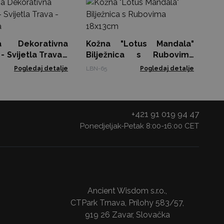
Kut
(Sr
Col
na Dekorativna
Kožna "Lotus Mandala"
 Svijetla Trava -
Bilježnica s Rubovima
ja
18x13cm
Pogledaj detalje
LBN-65
Pogledaj detalje
+421 91 019 94 47
Ponedjeljak-Petak 8:00-16:00 CET
Ancient Wisdom s.r.o.,
CTPark Trnava, Prílohy 583/57,
919 26 Zavar, Slovačka