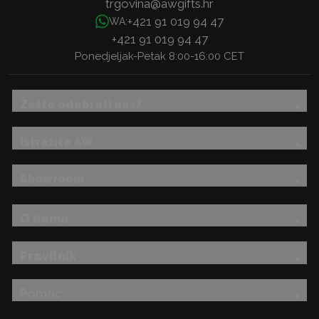
trgovina@awgifts.hr
+421 91 019 94 47
WA:
+421 91 019 94 47
Ponedjeljak-Petak 8:00-16:00 CET
Zašto odabrati nas?
Istražite AW
Showroom
O nama
Pravilnik
Pomoć