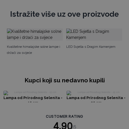
Istražite više uz ove proizvode
St
Kvalitetne himalajske solne lampe i
LED Svjetla s Dragim Kamenjem
držači za svijeće
Kupci koji su nedavno kupili
Lampa od Prirodnog Selenita -
Lampa od Prirodnog Selenita -
15 cm
25 cm
CUSTOMER RATING
4.90
/5