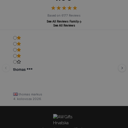
★
★
★
★
★
★
★
★
★
★
Based on 6177 Reviews
See All Reviews Family
See All Reviews
thomas ***
thomas markus
4. kolovoza 2026.