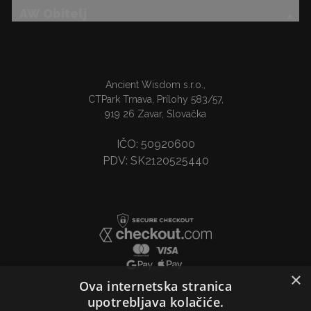
AW Obitelj
Ancient Wisdom s.r.o.,
CTPark Trnava, Prílohy 583/57,
919 26 Zavar, Slovačka
IČO: 50920600
PDV: SK2120525440
×
Ova internetska stranica
upotrebljava kolačiće.