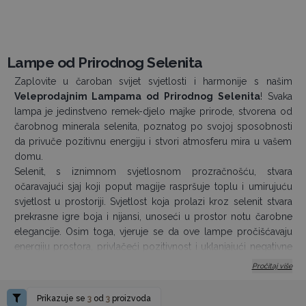
Lampe od Prirodnog Selenita
Zaplovite u čaroban svijet svjetlosti i harmonije s našim
Veleprodajnim Lampama od Prirodnog Selenita
! Svaka
lampa je jedinstveno remek-djelo majke prirode, stvorena od
čarobnog minerala selenita, poznatog po svojoj sposobnosti
da privuče pozitivnu energiju i stvori atmosferu mira u vašem
domu.
Selenit, s iznimnom svjetlosnom prozračnošću, stvara
očaravajući sjaj koji poput magije raspršuje toplu i umirujuću
svjetlost u prostoriji. Svjetlost koja prolazi kroz selenit stvara
prekrasne igre boja i nijansi, unoseći u prostor notu čarobne
elegancije. Osim toga, vjeruje se da ove lampe pročišćavaju
energiju prostora, privlačeći pozitivnost i uklanjajući negativne
utjecaje. Ovo je savršen dodatak vašem domu ako tražite mir,
Pročitaj više
opuštanje i pozitivnu atmosferu.
Svaka toranjska lampa od prirodnog selenita dolazi u
Prikazuje se
3
od
3
proizvoda