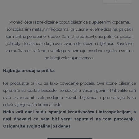
Pronaći ćete razne dizajne poput bilježnica s upletenim kopčama,
sofisticiranim metalnim kopčama, privlačne reljefne dizajne, pa čak i
šarmantne pohabane rubove. Zamislite oduševljenje putnika, pisaca i
ljubitelja skica kada otkriju ovu izvanrednu kožnu bilježnicu. Savršene
za muškarce i za žene, ova blaga zauzimaju posebno mjesto u srcima
onih koji vole tajanstvenost.
Najbolja prodajna prilika
Ne propustite priliku za lako povećanje prodaje. Ove kožne bilježnice
spremne su postati bestseler senzacija u vašoj trgovini. Prihvatite čari
ovih izvanrednih veleprodajnih kožnih bilježnica i promatrajte kako
oduševljenje vaših kupaca raste.
Neka vaši dani budu ispunjeni kreativnošću i introspekcijom, a
naši dnevnici će vam biti verni saputnici na tom putovanju.
Osigurajte svoju zalihu još danas.