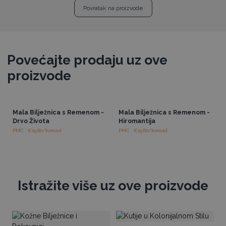
Povratak na proizvode
Povećajte prodaju uz ove
proizvode
Mala Bilježnica s Remenom -
Mala Bilježnica s Remenom -
Drvo Života
Hiromantija
PMC : €15.60/komad
PMC : €15.60/komad
Istražite više uz ove proizvode
Bi