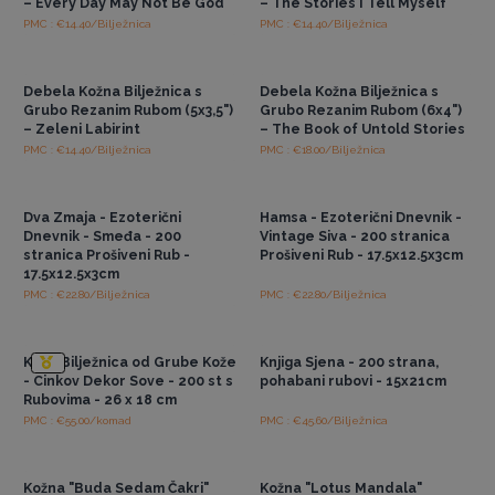
– Every Day May Not Be God
– The Stories I Tell Myself
PMC : €14.40/Bilježnica
PMC : €14.40/Bilježnica
Pristup veleprodajnim
Pristup veleprodajnim
cijenama
cijenama
Debela Kožna Bilježnica s
Debela Kožna Bilježnica s
Grubo Rezanim Rubom (5x3,5")
Grubo Rezanim Rubom (6x4")
– Zeleni Labirint
– The Book of Untold Stories
PMC : €14.40/Bilježnica
PMC : €18.00/Bilježnica
Pristup veleprodajnim
Pristup veleprodajnim
cijenama
cijenama
Dva Zmaja - Ezoterični
Hamsa - Ezoterični Dnevnik -
Dnevnik - Smeđa - 200
Vintage Siva - 200 stranica
stranica Prošiveni Rub -
Prošiveni Rub - 17.5x12.5x3cm
17.5x12.5x3cm
PMC : €22.80/Bilježnica
PMC : €22.80/Bilježnica
Pristup veleprodajnim
Pristup veleprodajnim
cijenama
cijenama
Kava Bilježnica od Grube Kože
Knjiga Sjena - 200 strana,
- Cinkov Dekor Sove - 200 st s
pohabani rubovi - 15x21cm
Rubovima - 26 x 18 cm
PMC : €55.00/komad
PMC : €45.60/Bilježnica
Pristup veleprodajnim
Pristup veleprodajnim
cijenama
cijenama
Kožna "Buda Sedam Čakri"
Kožna "Lotus Mandala"