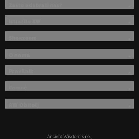
Zašto odabrati nas?
Istražite AW
Showroom
O nama
Pravilnik
Pomoć
AW Obitelj
Ancient Wisdom s.r.o.,