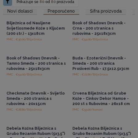
Prikazuje se
80
od
80
proizvoda
Pristup veleprodajnim
Pristup veleprodajnim
Novi dolasci
Preporučeno
Šifra proizvoda
cijenama
cijenama
Bilježnica od Nauljene
Book of Shadows Dnevnik -
Svijetlosmeđe Kože s Ključem
Crna - 200 stranica s
(200 str.) - 13x18cm
rubovima - 25x18x3cm
PMC : €30.00/Bilježnica
PMC : €54.00/Bilježnica
Pristup veleprodajnim
Pristup veleprodajnim
cijenama
cijenama
Book of Shadows Dnevnik -
Buda - Ezoterični Dnevnik -
Tamno Smeđa - 200 stranica s
Smeđa - 200 stranica
rubovima - 25x18x3cm
Prošiveni Rub - 17.5x12.5x3cm
PMC : €54.00/Bilježnica
PMC : €22.80/Bilježnica
Pristup veleprodajnim
Pristup veleprodajnim
cijenama
cijenama
Checkmate Dnevnik - Svijetlo
Crvena Bilježnica od Grube
Smeđa - 200 stranica s
Kože - Cinkov Dekor Hamse -
rubovima - 20x15cm
200 st s Rubovima - 26x18 cm
PMC : €28.80/Bilježnica
PMC : €55.00/komad
Pristup veleprodajnim
Pristup veleprodajnim
cijenama
cijenama
Debela Kožna Bilježnica s
Debela Kožna Bilježnica s
Grubo Rezanim Rubom (5x3,5")
Grubo Rezanim Rubom (5x3,5")