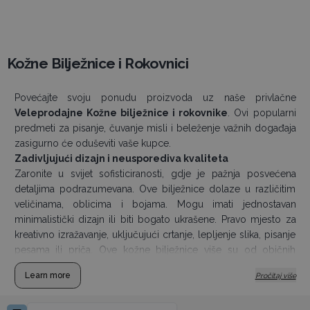
Kožne Bilježnice i Rokovnici
Povećajte svoju ponudu proizvoda uz naše privlačne
Veleprodajne Kožne bilježnice i rokovnike
. Ovi popularni
predmeti za pisanje, čuvanje misli i beleženje važnih događaja
zasigurno će oduševiti vaše kupce.
Zadivljujući dizajn i neusporediva kvaliteta
Zaronite u svijet sofisticiranosti, gdje je pažnja posvećena
detaljima podrazumevana. Ove bilježnice dolaze u različitim
veličinama, oblicima i bojama. Mogu imati jednostavan
minimalistički dizajn ili biti bogato ukrašene. Pravo mjesto za
kreativno izražavanje, uključujući crtanje, lepljenje slika, pisanje
pesama ili priča. Ove kožne bilježnice više su od običnih
pisaljki, one su prava umjetnička djela.
Learn more
Pročitaj više