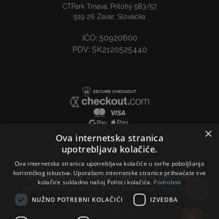
CTPark Trnava, Prílohy 583/57,
919 26 Zavar, Slovačka
IČO: 50920600
PDV: SK2120525440
×
Ova internetska stranica
upotrebljava kolačiće.
Ova internetska stranica upotrebljava kolačiće u svrhe poboljšanja
korisničkog iskustva. Uporabom internetske stranice prihvaćate sve
Pretplatite se na naš newsletter
kolačiće sukladno našoj Politici kolačića.
Podrobno
Najnoviji članci i vijesti stižu u vašu pristiglu poštu svaki tjedan.
NUŽNO POTREBNI KOLAČIĆI
IZVEDBA
Email address