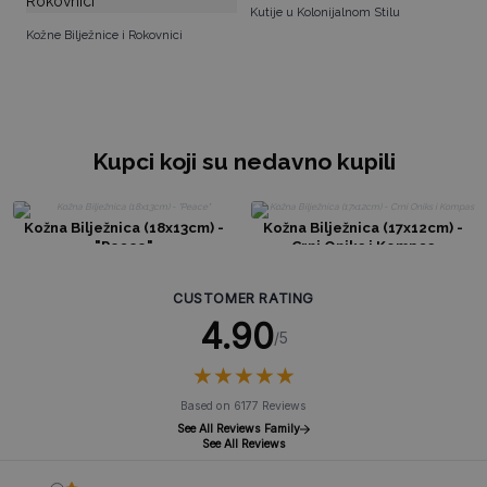
Kutije u Kolonijalnom Stilu
Kožne Bilježnice i Rokovnici
Kupci koji su nedavno kupili
Kožna Bilježnica (18x13cm) -
Kožna Bilježnica (17x12cm) -
"Peace"
Crni Oniks i Kompas
CUSTOMER RATING
4.90
/5
★
★
★
★
★
★
★
★
★
★
Based on 6177 Reviews
See All Reviews Family
See All Reviews