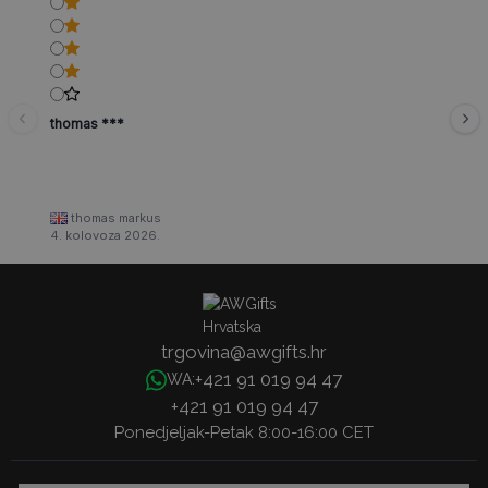
thomas ***
thomas markus
4. kolovoza 2026.
trgovina@awgifts.hr
+421 91 019 94 47
WA:
+421 91 019 94 47
Ponedjeljak-Petak 8:00-16:00 CET