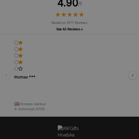
4.90
/5
★
★
★
★
★
★
★
★
★
★
Based on 6177 Reviews
See All Reviews
thomas ***
thomas markus
4. kolovoza 2026.