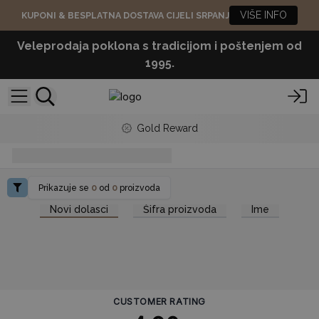
VIŠE INFO
KUPONI & BESPLATNA DOSTAVA CIJELI SRPANJ
Veleprodaja poklona s tradicijom i poštenjem od
1995.
Gold Reward
Kako prodati kupaonske bombe
Prikazuje se
0
od
0
proizvoda
Novi dolasci
Šifra proizvoda
Ime
CUSTOMER RATING