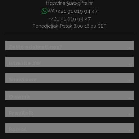
trgovina@awgifts.hr
+421 91 019 94 47
WA:
+421 91 019 94 47
Ponedjeljak-Petak 8:00-16:00 CET
Zašto odabrati nas?
Istražite AW
Showroom
O nama
Pravilnik
Pomoć