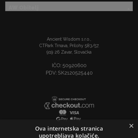
AW Obitelj
Ancient Wisdom s.r.o.,
CTPark Trnava, Prílohy 583/57,
919 26 Zavar, Slovačka
IČO: 50920600
PDV: SK2120525440
×
Ova internetska stranica
upotrebljava kolačiće.