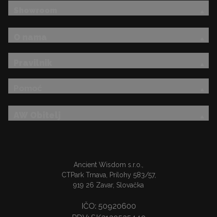
Showroom
O nama
Pravilnik
Pomoć
AW Obitelj
Ancient Wisdom s.r.o.,
CTPark Trnava, Prílohy 583/57,
919 26 Zavar, Slovačka
IČO: 50920600