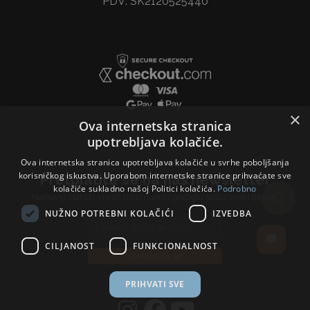
PDV: SK2120525440
×
Ova internetska stranica
upotrebljava kolačiće.
Ova internetska stranica upotrebljava kolačiće u svrhe poboljšanja
korisničkog iskustva. Uporabom internetske stranice prihvaćate sve
Pretplatite se na naš newsletter
kolačiće sukladno našoj Politici kolačića.
Podrobno
Najnoviji članci i vijesti stižu u vašu pristiglu poštu svaki tjedan.
NUŽNO POTREBNI KOLAČIĆI
IZVEDBA
Email address
CILJANOST
FUNKCIONALNOST
Pretplatite se
PRIHVATI SVE