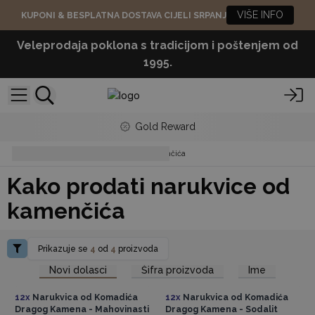
VIŠE INFO
KUPONI & BESPLATNA DOSTAVA CIJELI SRPANJ
Veleprodaja poklona s tradicijom i poštenjem od
1995.
Gold Reward
Kako prodati narukvice od kamenčića
Kako prodati narukvice od
kamenčića
Prikazuje se
4
od
4
proizvoda
Pristup veleprodajnim
Pristup veleprodajnim
Novi dolasci
Šifra proizvoda
Ime
cijenama
cijenama
12x
Narukvica od Komadića
12x
Narukvica od Komadića
Dragog Kamena - Mahovinasti
Dragog Kamena - Sodalit