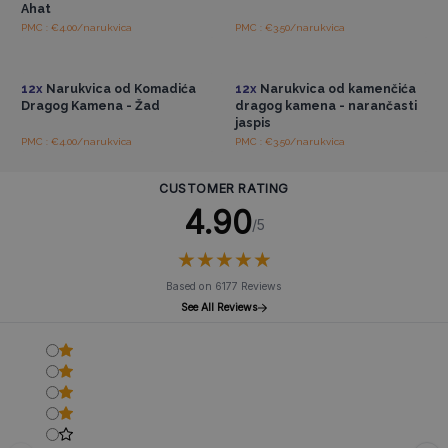
Ahat
PMC : €4.00/narukvica
PMC : €3.50/narukvica
Pristup veleprodajnim
Pristup veleprodajnim
cijenama
cijenama
12x
Narukvica od Komadića
12x
Narukvica od kamenčića
Dragog Kamena - Žad
dragog kamena - narančasti
jaspis
PMC : €4.00/narukvica
PMC : €3.50/narukvica
CUSTOMER RATING
4.90
/5
★
★
★
★
★
★
★
★
★
★
Based on 6177 Reviews
See All Reviews