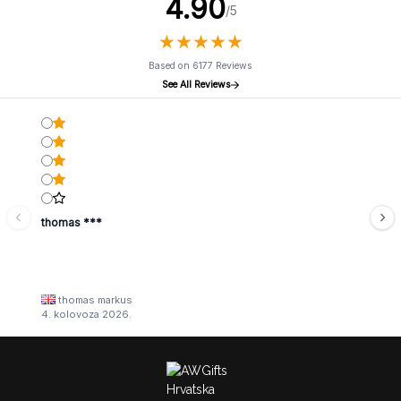
4.90
/5
★
★
★
★
★
★
★
★
★
★
Based on 6177 Reviews
See All Reviews
thomas ***
thomas markus
4. kolovoza 2026.