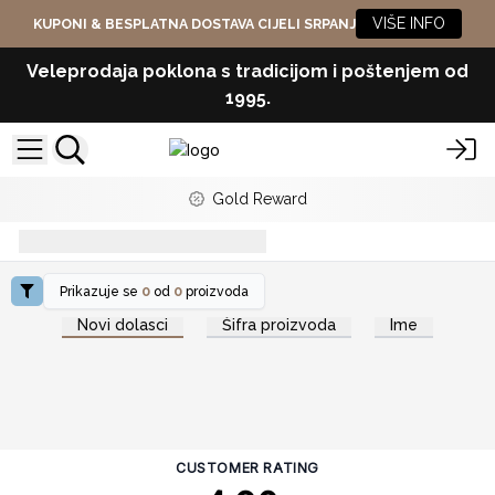
VIŠE INFO
KUPONI & BESPLATNA DOSTAVA CIJELI SRPANJ
Veleprodaja poklona s tradicijom i poštenjem od
1995.
Gold Reward
Vodič za tamjan
Prikazuje se
0
od
0
proizvoda
Novi dolasci
Šifra proizvoda
Ime
CUSTOMER RATING