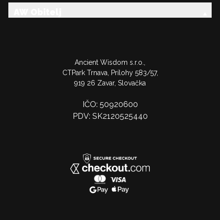
AW Obitelj
Ancient Wisdom s.r.o.,
CTPark Trnava, Prílohy 583/57,
919 26 Zavar, Slovačka
IČO: 50920600
PDV: SK2120525440