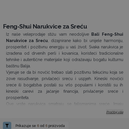
Feng-Shui Narukvice za Sreću
Iz naše veleprodaje stižu vam neodoljive
Bali Feng-Shui
Narukvice za Sreću
, dizajnirane kako bi unijele harmoniju,
prosperitet i pozitivnu energiju u vaš život. Svaka narukvica je
izrađena od drvenih perli i kovanica, koristeći tradicionalne
tehnike i autentične materijale koji odražavaju bogatu kulturnu
baštinu Balija.
Vjeruje se da bi novčić trebao slati pozitivnu tekućinu koja se
zove rasuđivanje, privlačeći sreću i uspjeh. Kineski novčići
sreće ili bogatstva postali su vrlo popularni i koristili su ih
kineski carevi za jačanje financija, privlačenje sreće i
prosperiteta.
Ove vrste narukvica smatraju se talismanima sreće. Imaju
kvadrat u sredini, čvrsto stegnut užetom u boji i drvenim
Pročitaj više
perlama.
Osvježite svoju ponudu s ovim inspirativnim proizvodom koji
Prikazuje se
6
od
6
proizvoda