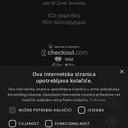
919 26 Zavar, Slovačka
IČO: 50920600
PDV: SK2120525440
×
Ova internetska stranica
upotrebljava kolačiće.
Ova internetska stranica upotrebljava kolačiće u svrhe poboljšanja
korisničkog iskustva. Uporabom internetske stranice prihvaćate sve
Pretplatite se na naš newsletter
kolačiće sukladno našoj Politici kolačića.
Podrobno
Najnoviji članci i vijesti stižu u vašu pristiglu poštu svaki tjedan.
NUŽNO POTREBNI KOLAČIĆI
IZVEDBA
Email address
CILJANOST
FUNKCIONALNOST
Pretplatite se