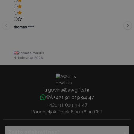
thomas ***
thomas markus
4. kolovoza 2026.
trgovina@awgifts.hr
+421 91 019 94 47
WA:
+421 91 019 94 47
Ponedjeljak-Petak 8:00-16:00 CET
Zašto odabrati nas?