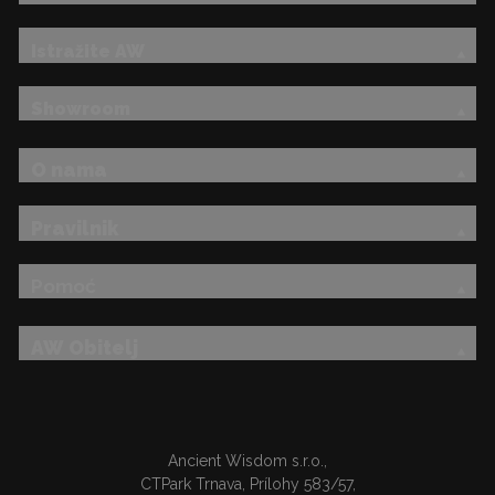
Istražite AW
Showroom
O nama
Pravilnik
Pomoć
AW Obitelj
Ancient Wisdom s.r.o.,
CTPark Trnava, Prílohy 583/57,