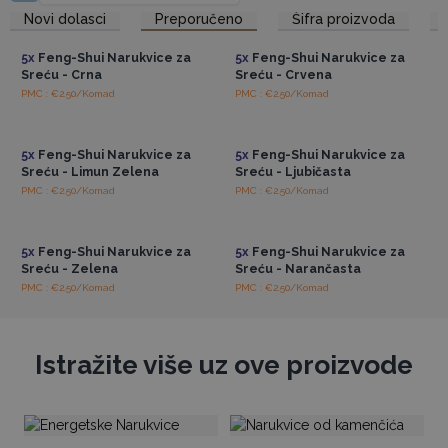
spaja ljepotu, duhovnost i funkcionalnost.
Pristup veleprodajnim
Pristup veleprodajnim
Novi dolasci
Preporučeno
Šifra proizvoda
cijenama
cijenama
Vaši kupci će cijeniti priliku da otkriju snagu i blagodati
Bali Feng-Shui Narukvica za Sreću u njihovom
5x
Feng-Shui Narukvice za
5x
Feng-Shui Narukvice za
svakodnevnom životu.
Sreću - Crna
Sreću - Crvena
PMC : €2.50/Komad
PMC : €2.50/Komad
Pristup veleprodajnim
Pristup veleprodajnim
cijenama
cijenama
5x
Feng-Shui Narukvice za
5x
Feng-Shui Narukvice za
Sreću - Limun Zelena
Sreću - Ljubičasta
PMC : €2.50/Komad
PMC : €2.50/Komad
Pristup veleprodajnim
Pristup veleprodajnim
cijenama
cijenama
5x
Feng-Shui Narukvice za
5x
Feng-Shui Narukvice za
Sreću - Zelena
Sreću - Narančasta
PMC : €2.50/Komad
PMC : €2.50/Komad
Istražite više uz ove proizvode
Se