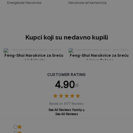
Energetske Narukvice
Narukvice od kamenčića
Kupci koji su nedavno kupili
Feng-Shui Narukvice za Sreću
Feng-Shui Narukvice za Sreću
- Ljubičasta
- Limun Zelena
CUSTOMER RATING
4.90
/5
★
★
★
★
★
★
★
★
★
★
Based on 6177 Reviews
See All Reviews Family
See All Reviews