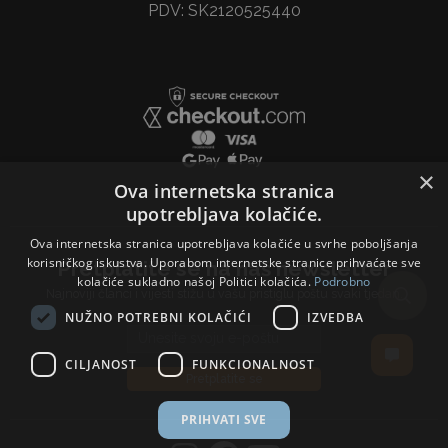
PDV: SK2120525440
×
Ova internetska stranica
upotrebljava kolačiće.
Ova internetska stranica upotrebljava kolačiće u svrhe poboljšanja
korisničkog iskustva. Uporabom internetske stranice prihvaćate sve
Pretplatite se na naš newsletter
kolačiće sukladno našoj Politici kolačića.
Podrobno
Najnoviji članci i vijesti stižu u vašu pristiglu poštu svaki tjedan.
NUŽNO POTREBNI KOLAČIĆI
IZVEDBA
Email address
CILJANOST
FUNKCIONALNOST
Pretplatite se
PRIHVATI SVE