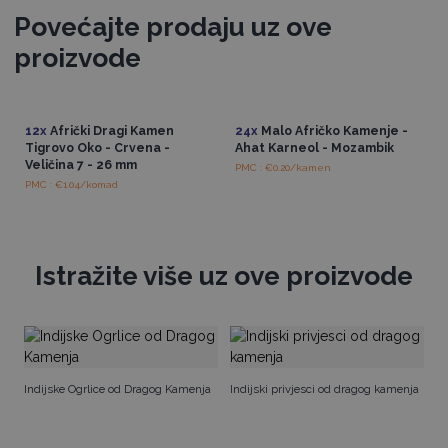
Povećajte prodaju uz ove
proizvode
12x
Afrički Dragi Kamen
24x
Malo Afričko Kamenje -
Tigrovo Oko - Crvena -
Ahat Karneol - Mozambik
Veličina 7 - 26 mm
PMC : €0.20/kamen
PMC : €1.04/komad
Istražite više uz ove proizvode
Či
Indijske Ogrlice od Dragog Kamenja
Indijski privjesci od dragog kamenja