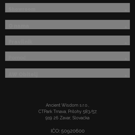
Showroom
O nama
Pravilnik
Pomoć
AW Obitelj
Ancient Wisdom s.r.o.,
CTPark Trnava, Prílohy 583/57,
919 26 Zavar, Slovačka
IČO: 50920600