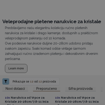
Veleprodajne pletene narukvice za kristale
Predstavljamo našu elegantnu kolekciju ručno pletenih
narukvica za kristale i drago kamenje, dostupnih u praktičnom
veleprodajnom pakiranju od 10 komada.
Ove podesive narukvice duljine 20–28cm udobno pristaju
svakom zapešću. Svaki komad odiše vintage šarmom
zahvaljujući ručno izrađenom pletenju i dekorativnim drvenim
perlicama.
Learn more
Prikazuje se
12
od
12
proizvoda
Pristup veleprodajnim
Pristup veleprodajnim
Novi dolasci
Preporučeno
Šifra proizvoda
cijenama
cijenama
10x
Narukvica od Vrpce za
10x
Narukvica od Vrpce za
Kristale 20-28cm/7.8-11 inča
Kristale 20-28cm/7.8-11 inča