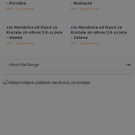
- Prirodna
- Ružičasta
PMC : €1.50/Komad
PMC : €1.50/Komad
Pristup veleprodajnim
Pristup veleprodajnim
cijenama
cijenama
10x
Narukvica od Vrpce za
10x
Narukvica od Vrpce za
Kristale 20-28cm/7.8-11 inča
Kristale 20-28cm/7.8-11 inča
- Smeđa
- Zelena
PMC : €1.50/Komad
PMC : €1.50/Komad