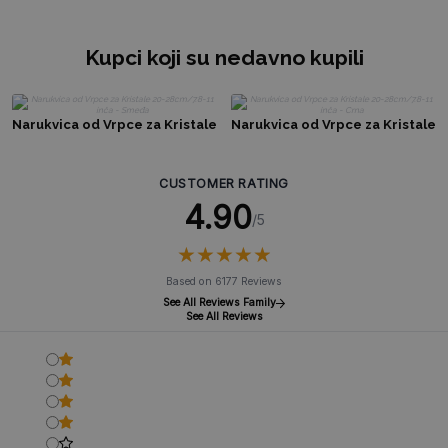
Kupci koji su nedavno kupili
Narukvica od Vrpce za Kristale
Narukvica od Vrpce za Kristale
20-28cm/7.8-11 inča - Smeđa
20-28cm/7.8-11 inča - Crna
CUSTOMER RATING
4.90
/5
★
★
★
★
★
★
★
★
★
★
Based on 6177 Reviews
See All Reviews Family
See All Reviews