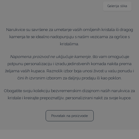
Galerija slika
Narukvice su savršene za umetanje vaših omiljenih kristala ili dragog
kamenja te se idealno nadopunjuju s našim vezicama za ogrlice s
kristalima.
Napomena: proizvod ne uključuje kamenje
, što vam omogućuje
potpunu personalizaciju i izradu jedinstvenih komada nakita prema
željama vaših kupaca. Raznolik izbor boja unosi živost u vašu ponudu i
čini ih izvrsnim izborom za daljnju prodaju ili kao poklon.
Obogatite svoju kolekciju bezvremenskim dizajnom naših narukvica za
kristale i kreirajte prepoznatljiv, personalizirani nakit za svoje kupce.
Povratak na proizvode