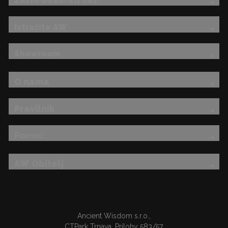
Zašto odabrati nas?
Istražite AW
Showroom
O nama
Pravilnik
Pomoć
AW Obitelj
Ancient Wisdom s.r.o.,
CTPark Trnava, Prílohy 583/57,