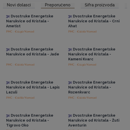
Pristup veleprodajnim
Pristup veleprodajnim
Novi dolasci
Preporučeno
Šifra proizvoda
cijenama
cijenama
olakšava odabir savršene narukvice za njihove potrebe ili kao
promišljeni dar.
3x
Dvostruke Energetske
3x
Dvostruke Energetske
Ove su narukvice dovoljno svestrane da se mogu nositi
Narukvice od Kristala -
Narukvice od Kristala - Crni
zasebno za suptilan dodir ili zajedno za odvažniji dojam.
Ametist
Ahat
Također su dizajnirane da se lako izlože i brzo prodaju, što ih
PMC : €11.90/Komad
PMC : €10.00/Komad
Pristup veleprodajnim
Pristup veleprodajnim
čini idealnim dodatkom svakom maloprodajnom okruženju.
cijenama
cijenama
Opskrbite svoje police ovim prekrasnim, značajnim
3x
Dvostruke Energetske
3x
Dvostruke Energetske
narukvicama i gledajte kako postaju omiljene među
Narukvice od Kristala - Jade
Narukvice od Kristala -
vašim kupcima.
Kameni Kvarc
PMC : €10.00/Komad
PMC : €11.90/Komad
Pristup veleprodajnim
Pristup veleprodajnim
cijenama
cijenama
3x
Dvostruke Energetske
3x
Dvostruke Energetske
Narukvice od Kristala - Lapis
Narukvice od Kristala -
Lazuli
Rozenkvarc
PMC : €10.60/Komad
PMC : €10.00/Komad
Pristup veleprodajnim
Pristup veleprodajnim
cijenama
cijenama
3x
Dvostruke Energetske
3x
Dvostruke Energetske
Narukvice od Kristala -
Narukvice od Kristala - Žuti
Tigrovo Oko
Aventurin