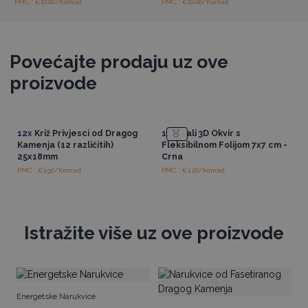
PMC : €10.00/Komad
PMC : €10.00/Komad
Povećajte prodaju uz ove
proizvode
12x
Križ Privjesci od Dragog
10x
Mali 3D Okvir s
Kamenja (12 različitih)
Fleksibilnom Folijom 7x7 cm -
25x18mm
Crna
PMC : €1.90/Komad
PMC : €1.20/komad
Istražite više uz ove proizvode
N
Energetske Narukvice