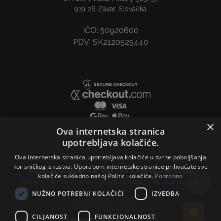
919 26 Zavar, Slovačka
IČO: 50920600
PDV: SK2120525440
×
Ova internetska stranica
upotrebljava kolačiće.
Ova internetska stranica upotrebljava kolačiće u svrhe poboljšanja
korisničkog iskustva. Uporabom internetske stranice prihvaćate sve
Pretplatite se na naš newsletter
kolačiće sukladno našoj Politici kolačića.
Podrobno
Najnoviji članci i vijesti stižu u vašu pristiglu poštu svaki tjedan.
NUŽNO POTREBNI KOLAČIĆI
IZVEDBA
Email address
CILJANOST
FUNKCIONALNOST