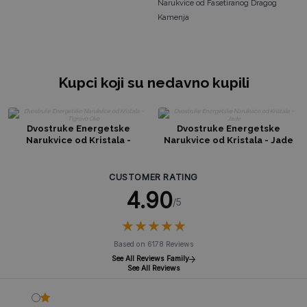
Narukvice od Fasetiranog Dragog
Kamenja
Kupci koji su nedavno kupili
Dvostruke Energetske
Dvostruke Energetske
Narukvice od Kristala -
Narukvice od Kristala - Jade
Tigrovo Oko
CUSTOMER RATING
4.90
/5
★
★
★
★
★
★
★
★
★
★
Based on 6178 Reviews
See All Reviews Family
See All Reviews