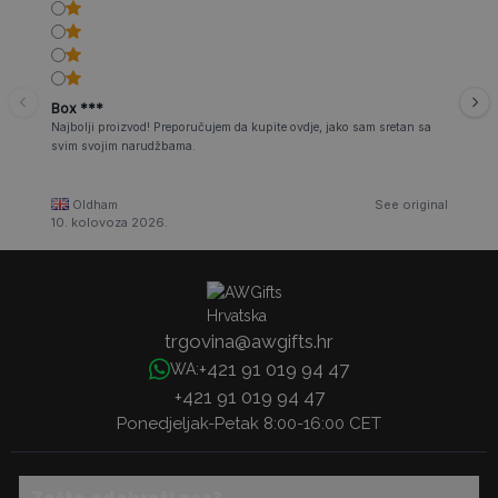
Box ***
Najbolji proizvod! Preporučujem da kupite ovdje, jako sam sretan sa
svim svojim narudžbama.
Oldham
See original
10. kolovoza 2026.
trgovina@awgifts.hr
+421 91 019 94 47
WA:
+421 91 019 94 47
Ponedjeljak-Petak 8:00-16:00 CET