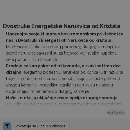
Dvostruke Energetske Narukvice od Kristala
Upoznajte svoje klijente s bezvremenskom privlačnošću
naših
Dvostrukih Energetskih Narukvica od Kristala
.
Izrađeni od visokokvalitetnog prirodnog dragog kamenja, ovi
setovi narukvica savršeni su za trgovce koji svojim kupcima
žele ponuditi stil i značenje.
Prodaje se kao paket od tri komada, a svaki set ima dva
dizajna
: elegantnu podesivu narukvica od konca (u tri različite
boje - tamno smeđu, crnu i crvenu) s dvije istaknute perle od
dragog kamenja i rastezljivu elastičnu narukvicu ukrašenu
odgovarajućim perlama od dragog kamenja.
Naša kolekcija uključuje osam opcija dragog kamenja
,
od kojih je svaki povezan s jedinstvenim duhovnim i estetskim
prednostima: Rozenkvarc, Crni Ahat, Kameni Kvarc, Tigrovo
Pročitaj više
Oko, Ametist, Jade, Lapis Lazuli i Žuti Aventurin.
Svaki set dolazi zapakiran s naslovnom karticom koja
Prikazuje se
8
od
8
proizvoda
ističe posebne prednosti dragog kamenja
, što kupcima