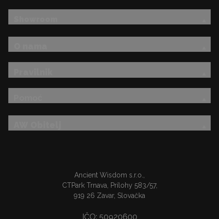
Showroom
O nama
Pravilnik
Pomoć
AW Obitelj
Ancient Wisdom s.r.o.,
CTPark Trnava, Prílohy 583/57,
919 26 Zavar, Slovačka
IČO: 50920600