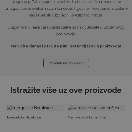
njegov sjaj. Zahvaljujući raznolikosti oblika i veličina, naši stalci
prilagodit će se svakom stilu i konceptu trgovine. Neka baršun postane
vaš saveznik u izgradnji prestižnog imidža.
Ulaganjem u naše baršunaste stalke za nakit ulažete u uspjeh svog
poslovanja.
Naručite danas i otkrijte puni potencijal ovih proizvoda!
Povratak na proizvode
Istražite više uz ove proizvode
O
Energetske Narukvice
Narukvice od kamenčića