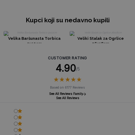
Kupci koji su nedavno kupili
Velika Baršunasta Torbica
Veliki Stalak za Ogrlice
9x12cm
26x18cm
CUSTOMER RATING
4.90
/5
★
★
★
★
★
★
★
★
★
★
Based on 6177 Reviews
See All Reviews Family
See All Reviews