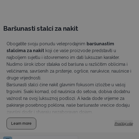
Baršunasti stalci za nakit
Obogatite svoju ponudu veleprodajnim
baršunastim
stalcima za nakit
koji će vaše proizvode predstaviti u
najboljem svjetlu i istovremeno im dati luksuzan karakter.
Nudimo širok izbor stalaka od baršuna u različitim oblicima i
veličinama, savršenih za prstenje, ogrlice, narukvice, naušnice i
druge vrijednosti.
Baršunasti stalci čine nakit glavnim fokusom izložbe u vašoj
trgovini. Svaki komad, od naušnica do setova, dobiva dodatnu
važnost na ovoj luksuznoj podlozi. A kada dođe vrijeme za
pakiranje posebnog poklona, naše baršunaste vrećice dodaju
završni dodir i stvaraju nezaboravan dojam.
Learn more
Pročitaj više