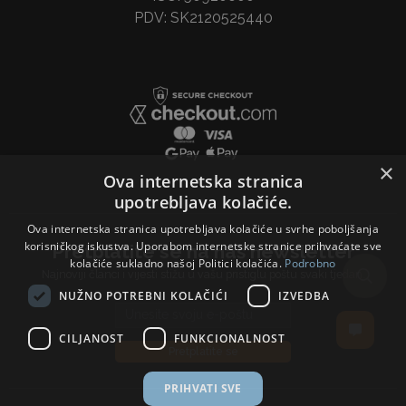
PDV: SK2120525440
×
Ova internetska stranica
upotrebljava kolačiće.
Ova internetska stranica upotrebljava kolačiće u svrhe poboljšanja
korisničkog iskustva. Uporabom internetske stranice prihvaćate sve
Pretplatite se na naš newsletter
kolačiće sukladno našoj Politici kolačića.
Podrobno
Najnoviji članci i vijesti stižu u vašu pristiglu poštu svaki tjedan.
NUŽNO POTREBNI KOLAČIĆI
IZVEDBA
Email address
CILJANOST
FUNKCIONALNOST
Pretplatite se
PRIHVATI SVE