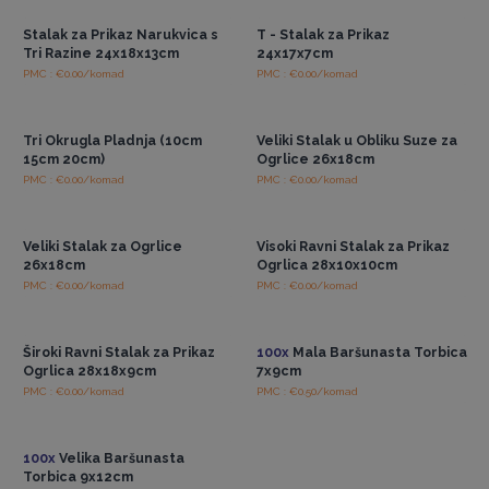
Stalak za Prikaz Narukvica s
T - Stalak za Prikaz
Tri Razine 24x18x13cm
24x17x7cm
PMC : €0.00/komad
PMC : €0.00/komad
Pristup veleprodajnim
Pristup veleprodajnim
cijenama
cijenama
Tri Okrugla Pladnja (10cm
Veliki Stalak u Obliku Suze za
15cm 20cm)
Ogrlice 26x18cm
PMC : €0.00/komad
PMC : €0.00/komad
Pristup veleprodajnim
Pristup veleprodajnim
cijenama
cijenama
Veliki Stalak za Ogrlice
Visoki Ravni Stalak za Prikaz
26x18cm
Ogrlica 28x10x10cm
PMC : €0.00/komad
PMC : €0.00/komad
Pristup veleprodajnim
Pristup veleprodajnim
cijenama
cijenama
Široki Ravni Stalak za Prikaz
100x
Mala Baršunasta Torbica
Ogrlica 28x18x9cm
7x9cm
PMC : €0.00/komad
PMC : €0.50/komad
Pristup veleprodajnim
cijenama
100x
Velika Baršunasta
Torbica 9x12cm