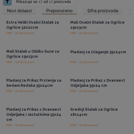
Prikazuje se
17
od
17
proizvoda
Pristup veleprodajnim
Pristup veleprodajnim
Novi dolasci
Preporučeno
Šifra proizvoda
cijenama
cijenama
Extra Veliki Ovalni Stalak za
Mali Ovalni Stalak za Ogrlice
Ogrlice 32x21cm
19x13cm
PMC : €0.00/komad
PMC : €0.00/komad
Pristup veleprodajnim
Pristup veleprodajnim
cijenama
cijenama
Mali Stalak u Obliku Suze za
Pladanj za Izlaganje 35x24cm
Ogrlice 19x13cm
PMC : €0.00/komad
PMC : €0.00/komad
Pristup veleprodajnim
Pristup veleprodajnim
cijenama
cijenama
Pladanj za Prikaz Prstenja sa
Pladanj za Prikaz s Dvanaest
Sedam Redaka 35x24cm
Odjeljaka 35x24 cm
PMC : €0.00/komad
PMC : €0.00/komad
Pristup veleprodajnim
Pristup veleprodajnim
cijenama
cijenama
Pladanj za Prikaz s Dvanaest
Srednji Stalak za Ogrlice
Odjeljaka i Jastučićima 35x24
18x14cm
cm
PMC : €0.00/komad
PMC : €0.00/komad
Pristup veleprodajnim
Pristup veleprodajnim
cijenama
cijenama