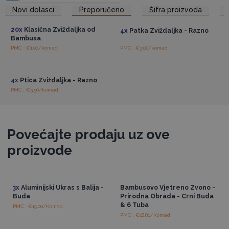
Pristup veleprodajnim
Pristup veleprodajnim
Novi dolasci
Preporučeno
Šifra proizvoda
cijenama
cijenama
20x
Klasična Zviždaljka od
4x
Patka Zviždaljka - Razno
Bambusa
PMC : €1.00/komad
PMC : €3.00/komad
Pristup veleprodajnim
cijenama
4x
Ptica Zviždaljka - Razno
PMC : €3.50/komad
Povećajte prodaju uz ove
proizvode
3x
Aluminijski Ukras s Balija -
Bambusovo Vjetreno Zvono -
Buda
Prirodna Obrada - Crni Buda
& 6 Tuba
PMC : €15.00/Komad
PMC : €18.80/Komad