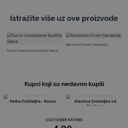
Istražite više uz ove proizvode
Pr
Reciklirani Drveni Namještaj
Ručno Izrezbarene Buddha Statue
Kupci koji su nedavno kupili
Patka Zviždaljka - Razno
Klasična Zviždaljka od
Bambusa
CUSTOMER RATING