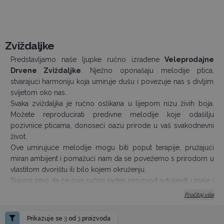
Zviždaljke
Predstavljamo naše ljupke ručno izrađene
Veleprodajne
Drvene Zviždaljke
. Nježno oponašaju melodije ptica,
stvarajući harmoniju koja umiruje dušu i povezuje nas s divljim
svijetom oko nas.
Svaka zviždaljka je ručno oslikana u lijepom nizu živih boja.
Možete reproducirati predivne melodije koje odašilju
pozivnice pticama, donoseći oazu prirode u vaš svakodnevni
život.
Ove umirujuće melodije mogu biti poput terapije, pružajući
miran ambijent i pomažući nam da se povežemo s prirodom u
vlastitom dvorištu ili bilo kojem okruženju.
Sigurni smo da će ovaj ručno rađen proizvod oduševiti i male i
velike ljubitelje prirode!
Pročitaj više
Naručite sada i uživajte u ovoj jednostavnoj, ali moćnoj vezi s
prirodom.
Prikazuje se
3
od
3
proizvoda