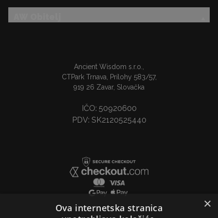
AW Obitelj
Ancient Wisdom s.r.o.,
CTPark Trnava, Prílohy 583/57,
919 26 Zavar, Slovačka
IČO: 50920600
PDV: SK2120525440
×
Ova internetska stranica