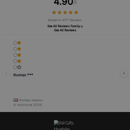
4.90
/5
★
★
★
★
★
★
★
★
★
★
Based on 6177 Reviews
See All Reviews Family
See All Reviews
thomas ***
thomas markus
4. kolovoza 2026.