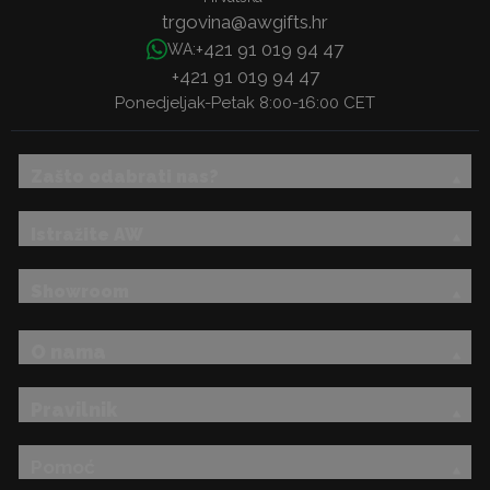
trgovina@awgifts.hr
+421 91 019 94 47
WA:
+421 91 019 94 47
Ponedjeljak-Petak 8:00-16:00 CET
Zašto odabrati nas?
Istražite AW
Showroom
O nama
Pravilnik
Pomoć