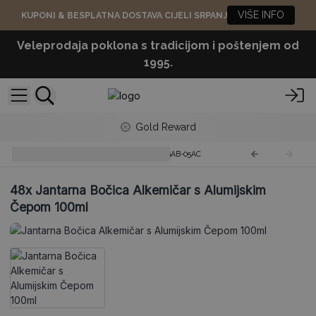
VIŠE INFO
KUPONI & BESPLATNA DOSTAVA CIJELI SRPANJ
Veleprodaja poklona s tradicijom i poštenjem od
1995.
Gold Reward
Jantarne Boce Alkemičar
AGAB-05AC
48x
Jantarna Bočica Alkemičar s Alumijskim
Čepom 100ml