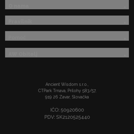
O nama
Pravilnik
Pomoć
AW Obitelj
Ancient Wisdom s.r.o.,
CTPark Trnava, Prílohy 583/57,
919 26 Zavar, Slovačka
IČO: 50920600
PDV: SK2120525440