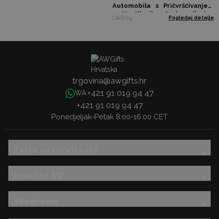
Automobila s Pričvršćivanjem
na Ventilaciju – 8 ml – 3 dizajna
CarD-04
Pogledaj detalje
x 4
trgovina@awgifts.hr
+421 91 019 94 47
WA:
+421 91 019 94 47
Ponedjeljak-Petak 8:00-16:00 CET
Zašto odabrati nas?
Istražite AW
Showroom