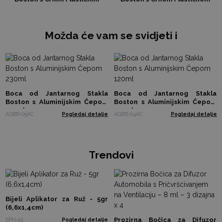
Sprejem 120ml
Pumpicom 500ml
Možda će vam se svidjeti i
Boca od Jantarnog Stakla
Boca od Jantarnog Stakla
Boston s Aluminijskim Čepom
Boston s Aluminijskim Čepom
230ml
120ml
AGBB-05AC
Pogledaj detalje
AGBB-04AC
Pogledaj detalje
Trendovi
Bijeli Aplikator za Ruž - 5gr
(6,6x1,4cm)
Prozirna Bočica za Difuzor
SPH-02
Pogledaj detalje