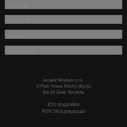
O nama
Pravilnik
Pomoć
AW Obitelj
Ancient Wisdom s.r.o.,
CTPark Trnava, Prílohy 583/57,
919 26 Zavar, Slovačka
IČO: 50920600
PDV: SK2120525440