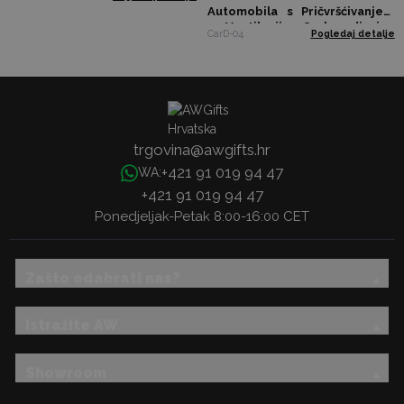
Automobila s Pričvršćivanjem
na Ventilaciju – 8 ml – 3 dizajna
CarD-04
Pogledaj detalje
x 4
trgovina@awgifts.hr
+421 91 019 94 47
WA:
+421 91 019 94 47
Ponedjeljak-Petak 8:00-16:00 CET
Zašto odabrati nas?
Istražite AW
Showroom