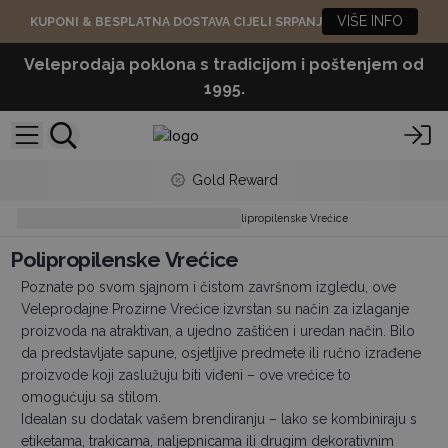
VIŠE INFO
KUPONI & BESPLATNA DOSTAVA CIJELI SRPANJ
Veleprodaja poklona s tradicijom i poštenjem od
1995.
Gold Reward
Plastic Bags & Envelopes
Polipropilenske Vrećice
Polipropilenske Vrećice
Poznate po svom sjajnom i čistom završnom izgledu, ove
Veleprodajne Prozirne Vrećice izvrstan su način za izlaganje
proizvoda na atraktivan, a ujedno zaštićen i uredan način. Bilo
da predstavljate sapune, osjetljive predmete ili ručno izrađene
proizvode koji zaslužuju biti viđeni – ove vrećice to
omogućuju sa stilom.
Idealan su dodatak vašem brendiranju – lako se kombiniraju s
etiketama, trakicama, naljepnicama ili drugim dekorativnim