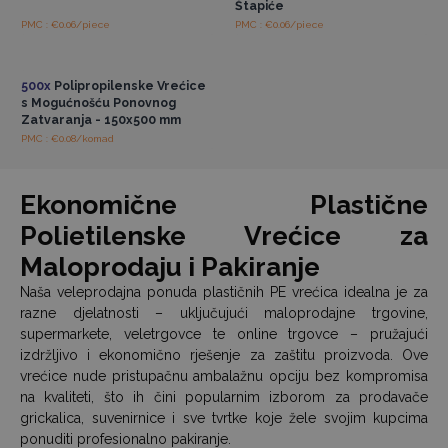
Štapiće
PMC : €0.06/piece
PMC : €0.06/piece
Pristup veleprodajnim
cijenama
500x
Polipropilenske Vrećice
s Mogućnošću Ponovnog
Zatvaranja - 150x500 mm
PMC : €0.08/komad
Ekonomične Plastične
Polietilenske Vrećice za
Maloprodaju i Pakiranje
Naša veleprodajna ponuda plastičnih PE vrećica idealna je za
razne djelatnosti – uključujući maloprodajne trgovine,
supermarkete, veletrgovce te online trgovce – pružajući
izdržljivo i ekonomično rješenje za zaštitu proizvoda. Ove
vrećice nude pristupačnu ambalažnu opciju bez kompromisa
na kvaliteti, što ih čini popularnim izborom za prodavače
grickalica, suvenirnice i sve tvrtke koje žele svojim kupcima
ponuditi profesionalno pakiranje.