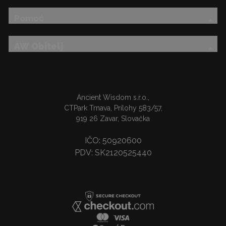
Pomoć
AW Obitelj
Ancient Wisdom s.r.o.,
CTPark Trnava, Prílohy 583/57,
919 26 Zavar, Slovačka
IČO: 50920600
PDV: SK2120525440