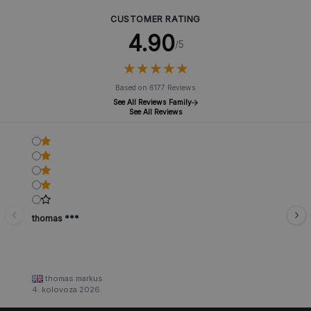
CUSTOMER RATING
4.90
/5
★
★
★
★
★
★
★
★
★
★
Based on 6177 Reviews
See All Reviews Family
See All Reviews
thomas ***
thomas markus
4. kolovoza 2026.