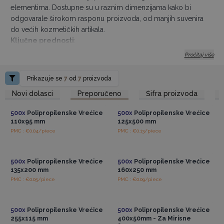
elementima. Dostupne su u raznim dimenzijama kako bi
odgovarale širokom rasponu proizvoda, od manjih suvenira
do većih kozmetičkih artikala.
Ključne prednosti
:
Sjajan i profesionalan izgled
Pročitaj više
Štite sadržaj od prašine i oštećenja
Prikazuje se
7
od
7
proizvoda
Savršene za izlaganje proizvoda na prodajnim mjestima,
Pristup veleprodajnim
Pristup veleprodajnim
sajmovima i poklon-pakiranju
Novi dolasci
Preporučeno
Šifra proizvoda
cijenama
cijenama
Kompatibilne s personaliziranim oznakama i dekoracijama
500x
Polipropilenske Vrećice
500x
Polipropilenske Vrećice
Razne veličine za raznolike potrebe
110x95 mm
125x500 mm
Ako tražite praktično rješenje koje ističe estetiku vašeg
PMC : €0.04/piece
PMC : €0.13/piece
Pristup veleprodajnim
Pristup veleprodajnim
proizvoda, ove polipropilenske vrećice savršen su izbor.
cijenama
cijenama
500x
Polipropilenske Vrećice
500x
Polipropilenske Vrećice
135x200 mm
160x250 mm
PMC : €0.05/piece
PMC : €0.09/piece
Pristup veleprodajnim
Pristup veleprodajnim
cijenama
cijenama
500x
Polipropilenske Vrećice
500x
Polipropilenske Vrećice
255x115 mm
400x50mm - Za Mirisne