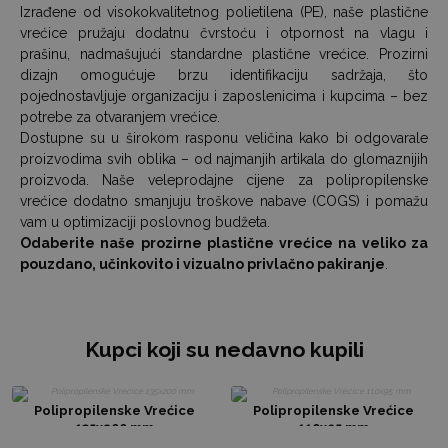
Izrađene od visokokvalitetnog polietilena (PE), naše plastične
vrećice pružaju dodatnu čvrstoću i otpornost na vlagu i
prašinu, nadmašujući standardne plastične vrećice. Prozirni
dizajn omogućuje brzu identifikaciju sadržaja, što
pojednostavljuje organizaciju i zaposlenicima i kupcima – bez
potrebe za otvaranjem vrećice.
Dostupne su u širokom rasponu veličina kako bi odgovarale
proizvodima svih oblika – od najmanjih artikala do glomaznijih
proizvoda. Naše veleprodajne cijene za polipropilenske
vrećice dodatno smanjuju troškove nabave (COGS) i pomažu
vam u optimizaciji poslovnog budžeta.
Odaberite naše prozirne plastične vrećice na veliko za
pouzdano, učinkovito i vizualno privlačno pakiranje
.
Kupci koji su nedavno kupili
Polipropilenske Vrećice
Polipropilenske Vrećice
135x200 mm
110x95 mm