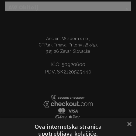
AW Obitelj
Ancient Wisdom s.r.o.,
CTPark Trnava, Prílohy 583/57,
919 26 Zavar, Slovačka
IČO: 50920600
PDV: SK2120525440
×
Ova internetska stranica
upotrebljava kolačiće.