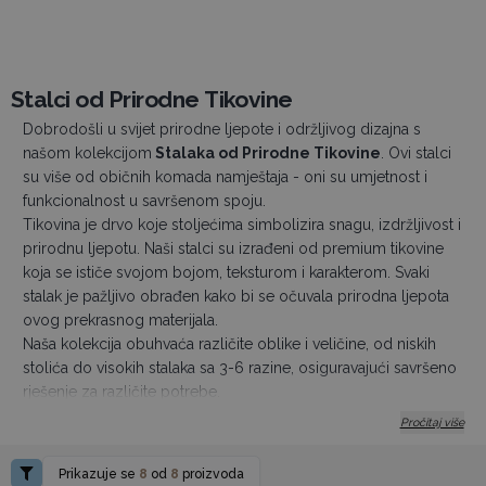
Stalci od Prirodne Tikovine
Dobrodošli u svijet prirodne ljepote i održljivog dizajna s
našom kolekcijom
Stalaka od Prirodne Tikovine
. Ovi stalci
su više od običnih komada namještaja - oni su umjetnost i
funkcionalnost u savršenom spoju.
Tikovina je drvo koje stoljećima simbolizira snagu, izdržljivost i
prirodnu ljepotu. Naši stalci su izrađeni od premium tikovine
koja se ističe svojom bojom, teksturom i karakterom. Svaki
stalak je pažljivo obrađen kako bi se očuvala prirodna ljepota
ovog prekrasnog materijala.
Naša kolekcija obuhvaća različite oblike i veličine, od niskih
stolića do visokih stalaka sa 3-6 razine, osiguravajući savršeno
rješenje za različite potrebe.
Ove svestrane stalke koristimo kao idealne izložbene površine
Pročitaj više
za različite proizvode, od sitnih blaga poput svijeća i sapuna
do većih predmeta kao što su vaze, biljke pa čak i knjige.
Prikazuje se
8
od
8
proizvoda