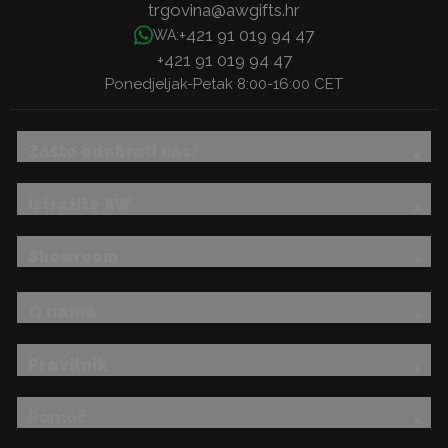
trgovina@awgifts.hr
+421 91 019 94 47
WA:
+421 91 019 94 47
Ponedjeljak-Petak 8:00-16:00 CET
Zašto odabrati nas?
Istražite AW
Showroom
O nama
Pravilnik
Pomoć