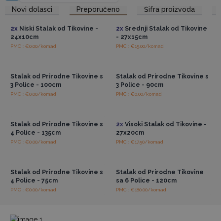
Prepoznajući najvažniji značaj prezentacije, naši izložbeni stalci
Pristup veleprodajnim
Pristup veleprodajnim
Novi dolasci
Preporučeno
Šifra proizvoda
cijenama
cijenama
privlače pozornost i pojačavaju privlačnost vaših proizvoda
svojim zanimljivim estetskim dizajnom.
2x
Niski Stalak od Tikovine -
2x
Srednji Stalak od Tikovine
Bilo da vaša vizija traži rustikalnu, boemsku atmosferu ili je
24x10cm
- 27x15cm
usmjerena prema suvremenom, minimalističkom stilu, naše
PMC : €0.00/komad
PMC : €15.00/komad
Pristup veleprodajnim
Pristup veleprodajnim
police se lako uklapaju u svaku dizajnersku koncepciju.
cijenama
cijenama
Obogatite svoje okruženje dodatkom prirodne elegancije.
Stalak od Prirodne Tikovine s
Stalak od Prirodne Tikovine s
Unesite prirodnu eleganciju u svoju trgovinu i otkrijte
3 Police - 100cm
3 Police - 90cm
ljepotu i izdržljivost tikovine s našim jedinstvenim
PMC : €0.00/komad
PMC : €0.00/komad
stalcima.
Pristup veleprodajnim
Pristup veleprodajnim
cijenama
cijenama
Stalak od Prirodne Tikovine s
2x
Visoki Stalak od Tikovine -
4 Police - 135cm
27x20cm
PMC : €0.00/komad
PMC : €17.50/komad
Pristup veleprodajnim
Pristup veleprodajnim
cijenama
cijenama
Stalak od Prirodne Tikovine s
Stalak od Prirodne Tikovine
4 Police - 75cm
sa 6 Police - 120cm
PMC : €0.00/komad
PMC : €180.00/komad