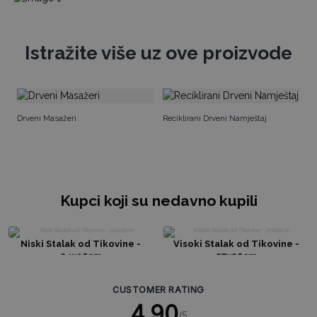
Istražite više uz ove proizvode
Ma
Drveni Masažeri
Reciklirani Drveni Namještaj
Kupci koji su nedavno kupili
Niski Stalak od Tikovine -
Visoki Stalak od Tikovine -
24x10cm
27x20cm
CUSTOMER RATING
4.90
/5