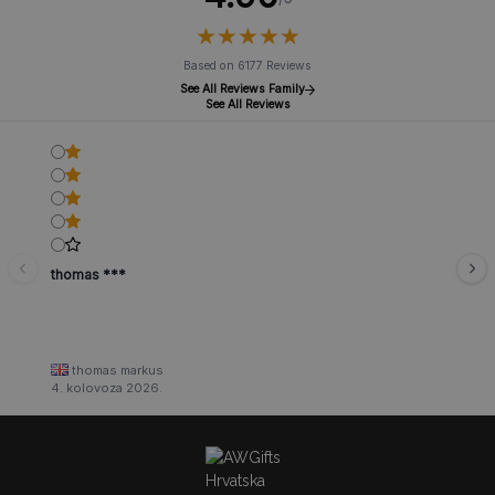
★
★
★
★
★
★
★
★
★
★
Based on 6177 Reviews
See All Reviews Family
See All Reviews
thomas ***
thomas markus
4. kolovoza 2026.