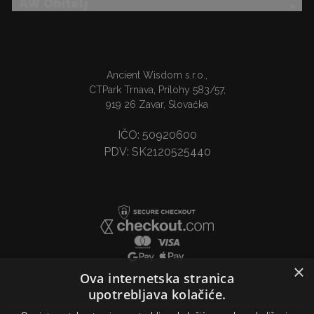
AW Obitelj
Ancient Wisdom s.r.o.,
CTPark Trnava, Prílohy 583/57,
919 26 Zavar, Slovačka
IČO: 50920600
PDV: SK2120525440
×
Ova internetska stranica
upotrebljava kolačiće.