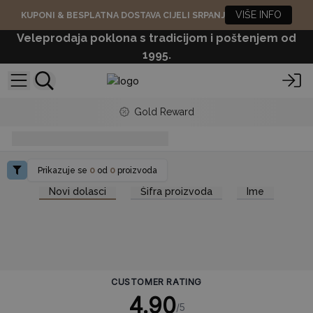
VIŠE INFO
KUPONI & BESPLATNA DOSTAVA CIJELI SRPANJ
Veleprodaja poklona s tradicijom i poštenjem od
1995.
Gold Reward
Mirisne svijeće
Prikazuje se
0
od
0
proizvoda
Novi dolasci
Šifra proizvoda
Ime
CUSTOMER RATING
4.90
/5