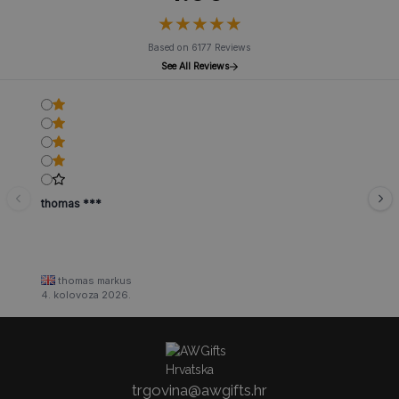
★
★
★
★
★
★
★
★
★
★
Based on 6177 Reviews
See All Reviews
thomas ***
thomas markus
4. kolovoza 2026.
trgovina@awgifts.hr