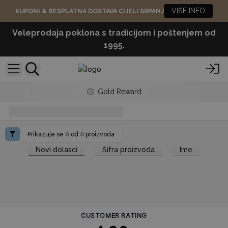
VIŠE INFO
KUPONI & BESPLATNA DOSTAVA CIJELI SRPANJ
Veleprodaja poklona s tradicijom i poštenjem od
1995.
Gold Reward
znanost iza dimljenja
Prikazuje se
0
od
0
proizvoda
Novi dolasci
Šifra proizvoda
Ime
CUSTOMER RATING