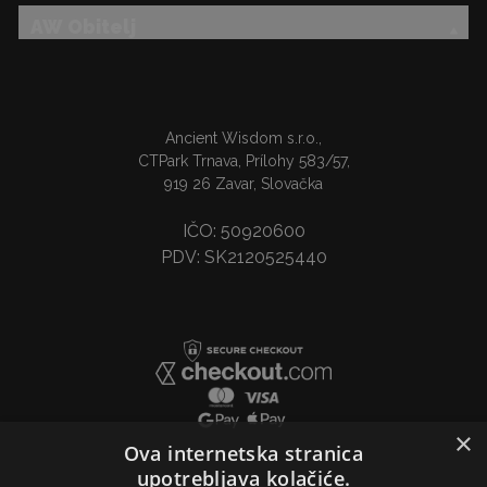
AW Obitelj
Ancient Wisdom s.r.o.,
CTPark Trnava, Prílohy 583/57,
919 26 Zavar, Slovačka
IČO: 50920600
PDV: SK2120525440
×
Ova internetska stranica
upotrebljava kolačiće.