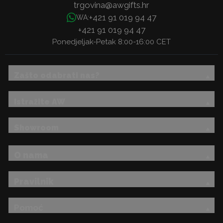
trgovina@awgifts.hr
+421 91 019 94 47
WA:
+421 91 019 94 47
Ponedjeljak-Petak 8:00-16:00 CET
Zašto odabrati nas?
Istražite AW
Showroom
O nama
Pravilnik
Pomoć