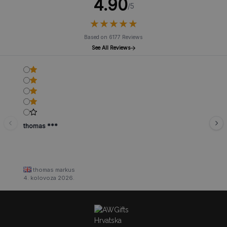
4.90
/5
★
★
★
★
★
★
★
★
★
★
Based on 6177 Reviews
See All Reviews
thomas ***
thomas markus
4. kolovoza 2026.