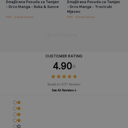
Emajlirana Posuda za Tamjan
Emajlirana Posuda za Tamjan
- Drvo Manga - Ruka & Sunce
- Drvo Manga - Trostruki
Mjesec
PMC : €10.00/komad
PMC : €10.00/komad
Show 7 more
CUSTOMER RATING
4.90
/5
★
★
★
★
★
★
★
★
★
★
Based on 6177 Reviews
See All Reviews