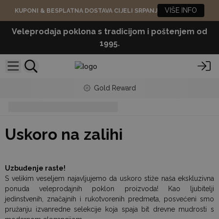
VIŠE INFO
KUPONI & BESPLATNA DOSTAVA CIJELI SRPANJ
Veleprodaja poklona s tradicijom i poštenjem od
1995.
Gold Reward
uskoro na zalihi
Uskoro na zalihi
Uzbuđenje raste!
S velikim veseljem najavljujemo da uskoro stiže naša ekskluzivna
ponuda veleprodajnih poklon proizvoda! Kao ljubitelji
jedinstvenih, značajnih i rukotvorenih predmeta, posvećeni smo
pružanju izvanredne selekcije koja spaja bit drevne mudrosti s