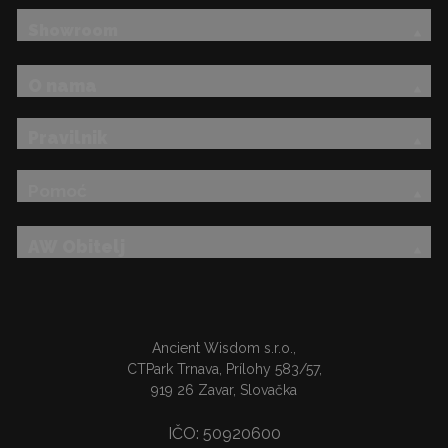
Showroom
O nama
Pravilnik
Pomoć
AW Obitelj
Ancient Wisdom s.r.o.,
CTPark Trnava, Prílohy 583/57,
919 26 Zavar, Slovačka
IČO: 50920600