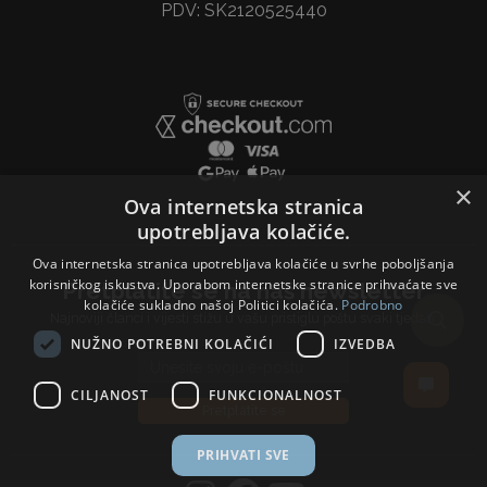
PDV: SK2120525440
×
Ova internetska stranica
upotrebljava kolačiće.
Ova internetska stranica upotrebljava kolačiće u svrhe poboljšanja
korisničkog iskustva. Uporabom internetske stranice prihvaćate sve
Pretplatite se na naš newsletter
kolačiće sukladno našoj Politici kolačića.
Podrobno
Najnoviji članci i vijesti stižu u vašu pristiglu poštu svaki tjedan.
NUŽNO POTREBNI KOLAČIĆI
IZVEDBA
Email address
CILJANOST
FUNKCIONALNOST
Pretplatite se
PRIHVATI SVE