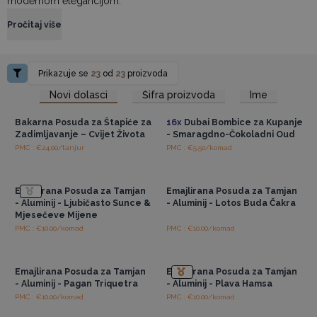
modernom elegancijom.
Pročitaj više
Prikazuje se
23
od
23
proizvoda
Pristup veleprodajnim
Pristup veleprodajnim
Novi dolasci
Šifra proizvoda
Ime
cijenama
cijenama
Bakarna Posuda za Štapiće za
16x
Dubai Bombice za Kupanje
Zadimljavanje – Cvijet Života
- Smaragdno-Čokoladni Oud
PMC : €24.00/tanjur
PMC : €5.50/komad
Pristup veleprodajnim
Pristup veleprodajnim
cijenama
cijenama
Emajlirana Posuda za Tamjan
Emajlirana Posuda za Tamjan
- Aluminij - Ljubičasto Sunce &
- Aluminij - Lotos Buda Čakra
Mjesečeve Mijene
PMC : €10.00/komad
PMC : €10.00/komad
Pristup veleprodajnim
Pristup veleprodajnim
cijenama
cijenama
Emajlirana Posuda za Tamjan
Emajlirana Posuda za Tamjan
- Aluminij - Pagan Triquetra
- Aluminij - Plava Hamsa
PMC : €10.00/komad
PMC : €10.00/komad
Pristup veleprodajnim
Pristup veleprodajnim
cijenama
cijenama