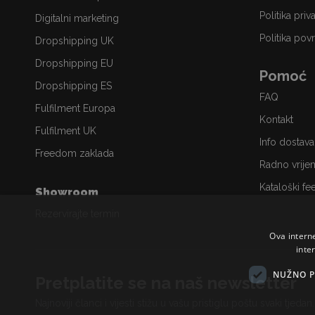
Politika priv
Digitalni marketing
Politika povr
Dropshipping UK
Dropshipping EU
Pomoć
Dropshipping ES
FAQ
Fulfilment Europa
Kontakt
Fulfilment UK
Info dostava
Freedom zaklada
Radno vrije
Kataloški fe
Showroom
Rezervirajte termin
Ova intern
inte
NUŽNO P
Pretplatite se na naš newsletter
Najnoviji članci i vijesti stižu u vašu pristiglu poštu svaki tjedan.