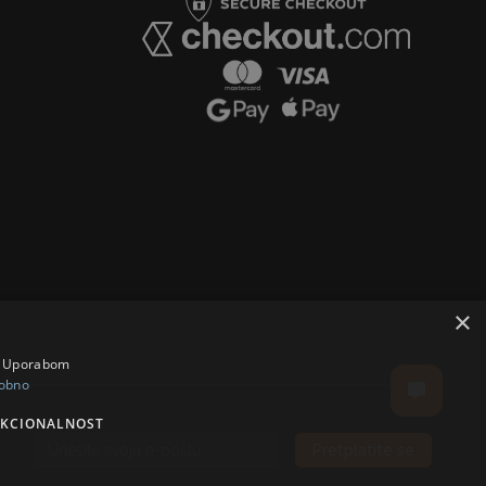
×
a. Uporabom
obno
KCIONALNOST
Pretplatite se
Email address