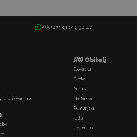
+421 91 019 94 47
WA:
AW Obitelj
Slovačka
Češka
Austrija
g o putovanjima
Mađarska
Rumunjska
ik
Italija
edbe
Francuska
icy