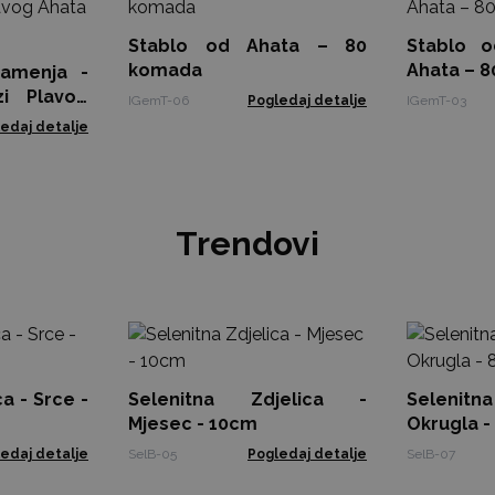
Stablo od Ahata – 80
Stablo o
komada
Ahata – 
amenja -
zi Plavog
IGemT-06
Pogledaj detalje
IGemT-03
edaj detalje
Trendovi
a - Srce -
Selenitna Zdjelica -
Selenit
Mjesec - 10cm
Okrugla 
edaj detalje
SelB-05
Pogledaj detalje
SelB-07