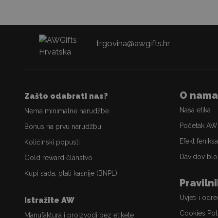
trgovina@awgifts.hr
O nama
Zašto odabrati nas?
Naša etika
Nema minimalne narudžbe
Početak AW
Bonus na prvu narudžbu
Efekt feniksa
Količinski popusti
Davidov blo
Gold reward članstvo
Kupi sada, plati kasnije (BNPL)
Praviln
Uvjeti i odr
Istražite AW
Cookies Pol
Manufaktura i proizvodi bez etikete