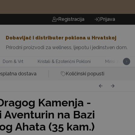
Registracija
Prijava
Dobavljač i distributer poklona u Hrvatskoj
Prirodni proizvodi za wellness, ljepotu i jedinstven dom.
Dom & Vrt
Kristali & Ezoterični Pokloni
Mirisi za Dom
splatna dostava
Količinski popusti
Dragog Kamenja -
i Aventurin na Bazi
og Ahata (35 kam.)