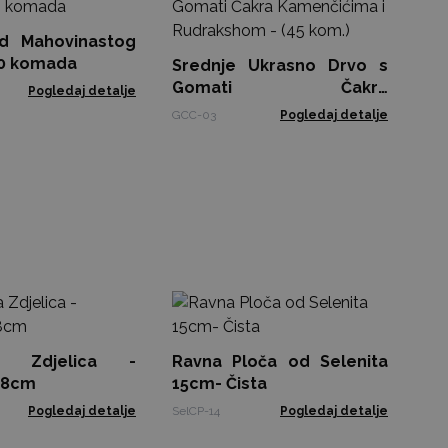
G
Ka
d Mahovinastog
GCC
80 komada
Srednje Ukrasno Drvo s
Gomati Čakra
Pogledaj detalje
Kamenčićima i
GCC-03
Pogledaj detalje
Rudrakshom - (45 kom.)
Mi
na Zdjelica -
Ravna Ploča od Selenita
NMG
- 8cm
15cm- Čista
Pogledaj detalje
SelCP-14
Pogledaj detalje