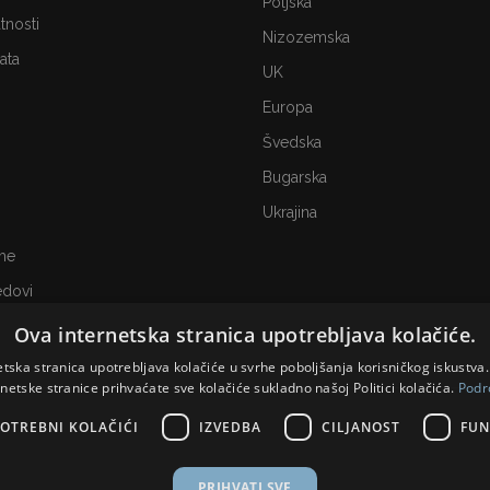
Poljska
atnosti
Nizozemska
ata
UK
Europa
Švedska
Bugarska
Ukrajina
me
edovi
Ova internetska stranica upotrebljava kolačiće.
etska stranica upotrebljava kolačiće u svrhe poboljšanja korisničkog iskustv
rnetske stranice prihvaćate sve kolačiće sukladno našoj Politici kolačića.
Podr
OTREBNI KOLAČIĆI
IZVEDBA
CILJANOST
FUN
PRIHVATI SVE