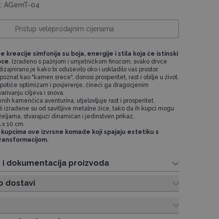
da: AGemT-04
Pristup veleprodajnim cijenama
kreacije simfonija su boja, energije i stila koja će istinski
pce
. Izrađeno s pažnjom i umjetničkom finoćom, svako drvce
ajnirano je kako bi oduševilo oko i uskladilo vaš prostor.
poznat kao "kamen sreće", donosi prosperitet, rast i obilje u život.
potiče optimizam i povjerenje, čineći ga dragocjenim
rivanju ciljeva i snova.
enih kamenčića aventurina, utjelovljuje rast i prosperitet.
i izrađene su od savitljive metalne žice, tako da ih kupci mogu
 željama, stvarajući dinamičan i jedinstven prikaz.
5 x 10 cm
 kupcima ove izvrsne komade koji spajaju estetiku s
 transformacijom.
e i dokumentacija proizvoda
o dostavi