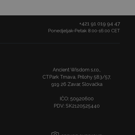
+421 91 019 94 47
Ponedjeljak-Petak 8:00-16:00 CET
Ancient Wisdom s.r.o.,
CTPark Trnava, Prílohy 583/57,
919 26 Zavar, Slovačka
IČO: 50920600
PDV: SK2120525440