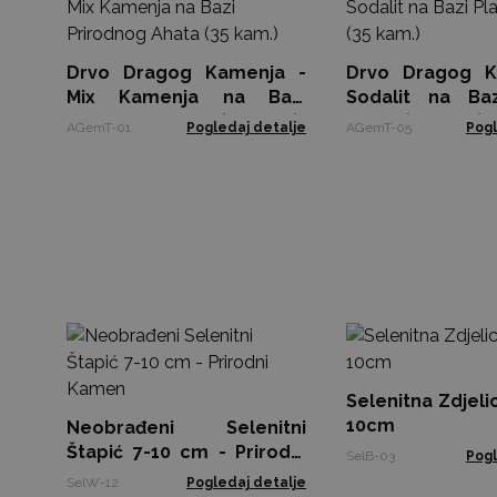
Drvo Dragog Kamenja -
Drvo Dragog K
Mix Kamenja na Bazi
Sodalit na Ba
Prirodnog Ahata (35 kam.)
Ahata (35 kam.)
AGemT-01
Pogledaj detalje
AGemT-05
Pogl
Selenitna Zdjelic
10cm
Neobrađeni Selenitni
Štapić 7-10 cm - Prirodni
SelB-03
Pogl
Kamen
SelW-12
Pogledaj detalje