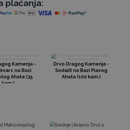
a plaćanja:
D
agog Kamenja -
Drvo Dragog Kamenja -
Pr
kvarc na Bazi
Sodalit na Bazi Plavog
stog Ahata (35
Ahata (100 kam.)
kam.)
Sr