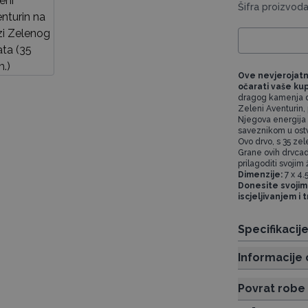
Šifra proizvo
Ove nevjerojatne 
očarati vaše ku
dragog kamenja diz
Zeleni Aventurin, 
Njegova energija 
saveznikom u ostva
Ovo drvo, s 35 zel
Grane ovih drvcad
prilagoditi svojim
Dimenzije:
7 x 4.
Donesite svojim
iscjeljivanjem i
Specifikacij
Informacije 
Povrat robe